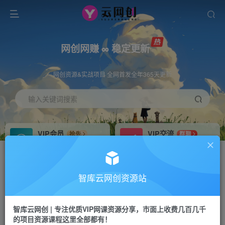
网创网赚 ∞ 稳定更新
网创资源&实战项目 全网首发全年365天更新
输入关键词搜索
VIP会员
VIP交流
抢先
群聊
免费下载全站资源
研究探讨更多创业项目路子。
VIP推广
招募站长
70%分佣
推荐
智库云网创资源站
会员专属推广链接
搭建同款网站，自己当老板
智库云网创 | 专注优质VIP网课资源分享，市面上收费几百几千
网赚网创
APP下载
项目
GO
的项目资源课程这里全部都有！
365天稳定跟新
安卓苹果下载