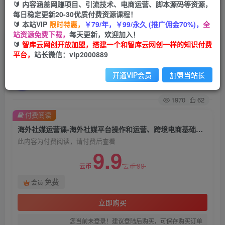
🔰 内容涵盖网赚项目、引流技术、电商运营、脚本源码等资源，
每日稳定更新20-30优质付费资源课程！
首页
会员免费
正文
🔰 本站VIP
限时特惠，
￥79/年，￥99/永久 (推广佣金70%)，
全
站资源免费下载，
每天更新，欢迎加入！
海外社媒运营课-海外社媒平台操作和运营、跨境
🔰
智库云网创开放加盟，搭建一个和智库云网创一样的知识付费
平台，
站长微信：vip2000889
电商基础实操知识，理论+演练全流程
开通VIP会员
加盟当站长
智库云网创
关注
私信
2年前发布
1970
62
付费阅读
海外社媒运营课-海外社媒平台操作和运营、跨境电商基础实操知识，理论+演练全流程
此内容为付费阅读，请付费后查看
9.9
99
云币
云币
免费
会员
立即购买
您当前未登录！建议登陆后购买，可保存购买订单