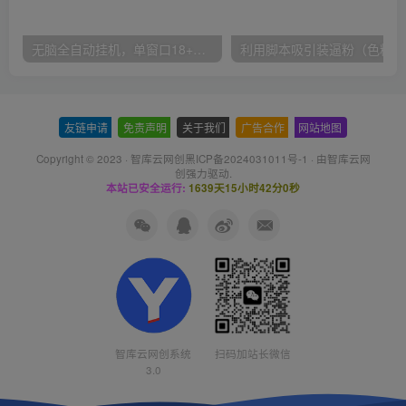
无脑全自动挂机，单窗口18+，可挂100+窗口，手机电脑均可操作
利用
友链申请
-
免责声明
-
关于我们
-
广告合作
-
网站地图
Copyright © 2023 ·
智库云网创黑ICP备2024031011号-1
· 由
智库云网
创
强力驱动.
本站已安全运行:
1639天15小时42分0秒
智库云网创系统
扫码加站长微信
3.0