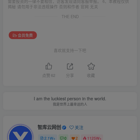
需要投资的一律不要相信，访客发现请向客服举报。 6、本教程仅供
揭秘 请勿用于非法违规操作 否则和作者 官网 无关
THE END
会员免费
喜欢就支持一下吧
点赞
62
分享
收藏
I am the luckiest person in the world.
我是世界上最幸运的人
智库云网创
关注
2.1W+
0
2
1125W+