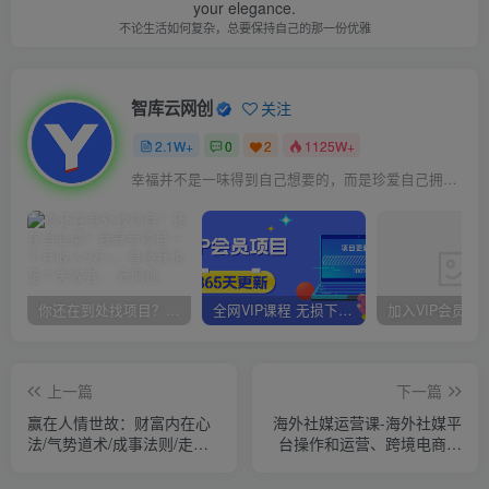
your elegance.
不论生活如何复杂，总要保持自己的那一份优雅
智库云网创
关注
2.1W+
0
2
1125W+
幸福并不是一味得到自己想要的，而是珍爱自己拥有的
你还在到处找项目？还在当韭菜？我靠卖项目一个月收入5万+，曾经我也是个失败者。
全网VIP课程 无损下载~
上一篇
下一篇
赢在人情世故：财富内在心
海外社媒运营课-海外社媒平
法/气势道术/成事法则/走向
台操作和运营、跨境电商基
成功/社交与人情策略
础实操知识，理论+演练全流
程