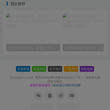
相关推荐
无脑全自动挂机，单窗口18+，可挂100+窗口，手机电脑均可操作
利用
友链申请
-
免责声明
-
关于我们
-
广告合作
-
网站地图
Copyright © 2023 ·
智库云网创黑ICP备2024031011号-1
· 由
智库云网
创
强力驱动.
本站已安全运行:
1640天2小时5分31秒