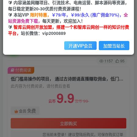
🔰 内容涵盖网赚项目、引流技术、电商运营、脚本源码等资源，
每日稳定更新20-30优质付费资源课程！
首页
会员免费
正文
🔰 本站VIP
限时特惠，
￥79/年，￥99/永久 (推广佣金70%)，
全
站资源免费下载，
每天更新，欢迎加入！
低门槛易操作的项目， 通过古诗朗诵直播赚取佣
🔰
智库云网创开放加盟，搭建一个和智库云网创一样的知识付费
平台，
站长微信：vip2000889
金，低门槛月收益万元【视频教程】
开通VIP会员
加盟当站长
智库云网创
关注
私信
2年前发布
1157
95
付费阅读
低门槛易操作的项目， 通过古诗朗诵直播赚取佣金，低门槛月收益万元【视频教程】
此内容为付费阅读，请付费后查看
9.9
99
云币
云币
免费
会员
立即购买
您当前未登录！建议登陆后购买，可保存购买订单