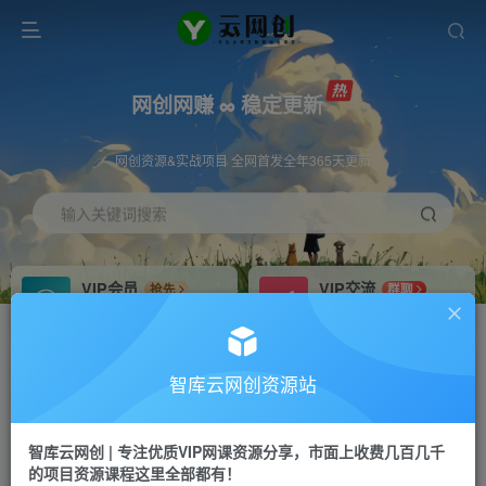
网创网赚 ∞ 稳定更新
网创资源&实战项目 全网首发全年365天更新
输入关键词搜索
VIP会员
VIP交流
抢先
群聊
免费下载全站资源
研究探讨更多创业项目路子。
VIP推广
招募站长
70%分佣
推荐
智库云网创资源站
会员专属推广链接
搭建同款网站，自己当老板
智库云网创 | 专注优质VIP网课资源分享，市面上收费几百几千
网赚网创
APP下载
项目
GO
的项目资源课程这里全部都有！
365天稳定跟新
安卓苹果下载