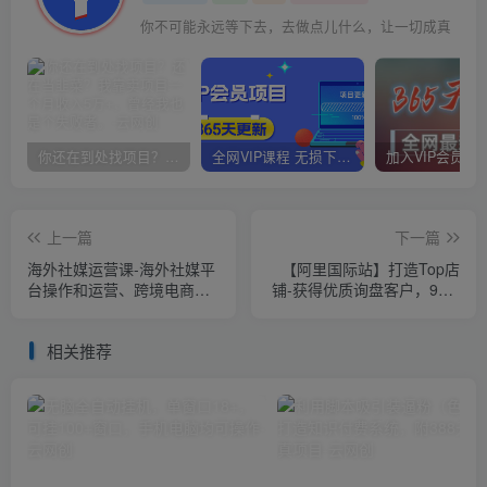
你不可能永远等下去，去做点儿什么，让一切成真
你还在到处找项目？还在当韭菜？我靠卖项目一个月收入5万+，曾经我也是个失败者。
全网VIP课程 无损下载~
上一篇
下一篇
海外社媒运营课-海外社媒平
【阿里国际站】打造Top店
台操作和运营、跨境电商基
铺-获得优质询盘客户，95%
础实操知识，理论+演练全流
的讲师不说的运营技巧
程
相关推荐