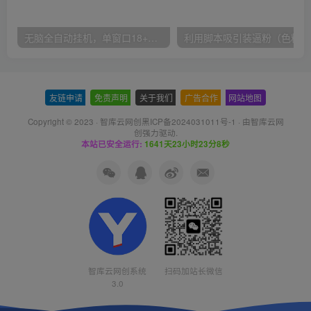
无脑全自动挂机，单窗口18+，可挂100+窗口，手机电脑均可操作
利用
友链申请
-
免责声明
-
关于我们
-
广告合作
-
网站地图
Copyright © 2023 ·
智库云网创黑ICP备2024031011号-1
· 由
智库云网
创
强力驱动.
本站已安全运行:
1641天23小时23分8秒
智库云网创系统
扫码加站长微信
3.0