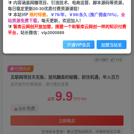
🔰 内容涵盖网赚项目、引流技术、电商运营、脚本源码等资源，
每日稳定更新20-30优质付费资源课程！
首页
会员免费
正文
🔰 本站VIP
限时特惠，
￥79/年，￥99/永久 (推广佣金70%)，
全
站资源免费下载，
每天更新，欢迎加入！
互联网项目天花板，逆风翻盘的秘籍，抓住机遇，
🔰
智库云网创开放加盟，搭建一个和智库云网创一样的知识付费
平台，
站长微信：vip2000889
年入百万
开通VIP会员
加盟当站长
智库云网创
关注
私信
2年前更新
1567
113
付费阅读
互联网项目天花板，逆风翻盘的秘籍，抓住机遇，年入百万
此内容为付费阅读，请付费后查看
9.9
99
云币
云币
免费
会员
立即购买
您当前未登录！建议登陆后购买，可保存购买订单