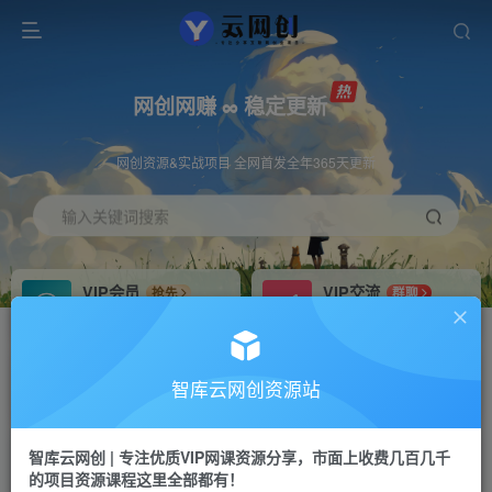
网创网赚 ∞ 稳定更新
网创资源&实战项目 全网首发全年365天更新
输入关键词搜索
VIP会员
VIP交流
抢先
群聊
免费下载全站资源
研究探讨更多创业项目路子。
VIP推广
招募站长
70%分佣
推荐
智库云网创资源站
会员专属推广链接
搭建同款网站，自己当老板
智库云网创 | 专注优质VIP网课资源分享，市面上收费几百几千
网赚网创
APP下载
项目
GO
的项目资源课程这里全部都有！
365天稳定跟新
安卓苹果下载