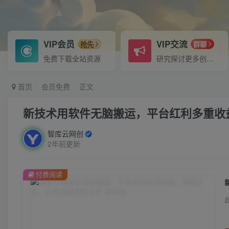
VIP会员
VIP交流
抢先
群聊
免费下载全站资源
研究探讨更多创业项目路子。
首页
会员免费
正文
新技术用软件无脑搬运，平台红利多重收
智库云网创
2年前更新
付费阅读