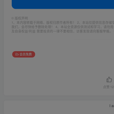
©
版权声明
1、本内容转载于网络，版权归原作者所有！ 2、本站仅提供信息存储
我们，会尽快给予删除处理！ 4、本站全资源仅供测试和学习，请勿用
及自身权益/利益 需要投资的一律不要相信，访客发现请向客服举报。 
会员免费
点赞
12
I 