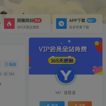
网赚网创
APP下载
项目
GO
365天稳定跟新
安卓苹果下载
私信
5
124
手
HI！请登录
登录
注册