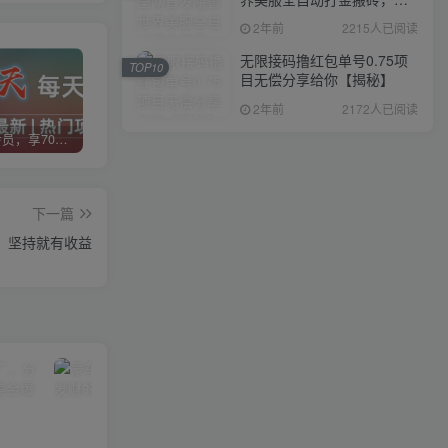
入1000+，简单好操作，保
2年前
2215人已阅读
姆级教学
无限接码撸红包单号0.75项
TOP10
目无偿分享给你【揭秘】
2年前
2172人已阅读
加入VIP会员，享70%的推广提成，免费学习多种网上创业课程，菜鸟秒变大神！
智库云网创【VIP会员专属交流群】
加盟智库云网创，搭建同款项目资源站，实现日入2000+
下一篇
低，坚持就有收益