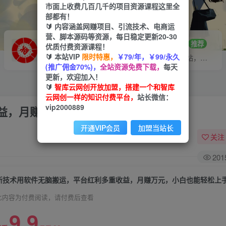
市面上收费几百几千的项目资源课程这里全
部都有！
🔰 内容涵盖网赚项目、引流技术、电商运
营、脚本源码等资源，每日稳定更新20-30
VIP推广
招募站长
70%分佣
推荐
优质付费资源课程！
🔰 本站VIP
限时特惠，
￥79/年，￥99/永久
会员专属推广链接
搭建同款网站，自己当老板
(推广佣金70%)，
全站资源免费下载，
每天
更新，欢迎加入！
🔰
智库云网创开放加盟，搭建一个和智库
云网创一样的知识付费平台，
站长微信：
vip2000889
益，月赚万元，小白也能轻松上手
开通VIP会员
加盟当站长
关注
201
新技术用软件无脑搬运，平台红利多重收益，月赚万元，小白也能轻松上
此内容为付费阅读，请付费后查看
9.9