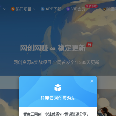
W
免费下载
热门项目
APP下载
VIP会员
加盟
网创网赚 ∞ 稳定更新
网创资源&实战项目 全网首发全年365天更新
智库云网创资源站
引流
抖音
直播
小红书
剪辑
快手
智库云网创 | 专注优质VIP网课资源分享，