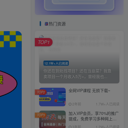
热门资源
TOP1
12.1W+人已阅读
你还在到处找项目？还在当韭菜？我靠
卖项目一个月收入5万+，曾经我也...
全网VIP课程 无损下载~
TOP2
2年前
1.7W+人已阅读
加入VIP会员，享70%的推广
TOP3
提成，免费学习多种网上创
业课程，菜鸟秒变大神！
3年前
1.2W+人已阅读