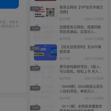
智库云网创【VIP会员专属交
TOP4
流群】
3年前
9285人已阅读
利益，请联系
上删除退出 涉
加盟智库云网创，搭建同款
TOP5
项目资源站，实现日入
2000+
3年前
4132人已阅读
【站长运营资料】无水印课
TOP6
程资源
3年前
2957人已阅读
某讯游戏搬砖项目，0投入，
TOP7
可以挂机，轻松上手,月入
3000+上不封顶
2年前
2291人已阅读
（9448期）2024网易云音乐
TOP8
人挂机项目，单机日入
150+，无脑月入5000+
2年前
2271人已阅读
（9111期）全网首发魔兽世
TOP9
界美服全自动打金搬砖，日