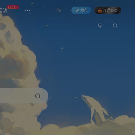
日入2K
网站
发布
开通会员