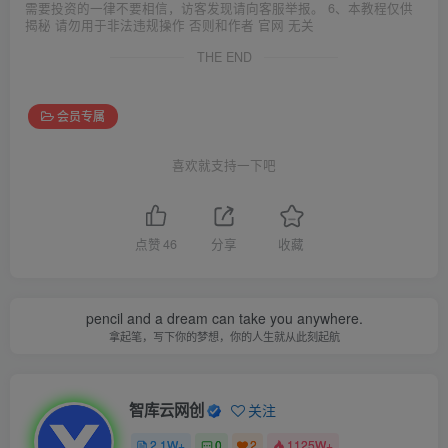
需要投资的一律不要相信，访客发现请向客服举报。 6、本教程仅供
揭秘 请勿用于非法违规操作 否则和作者 官网 无关
THE END
会员专属
喜欢就支持一下吧
点赞
46
分享
收藏
pencil and a dream can take you anywhere.
拿起笔，写下你的梦想，你的人生就从此刻起航
智库云网创
关注
2.1W+
0
2
1125W+