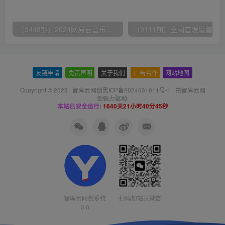
（9448期）2024网易云音乐人挂机项目，单机日入150+，无脑月入5000+
友链申请
-
免责声明
-
关于我们
-
广告合作
-
网站地图
Copyright © 2023 ·
智库云网创黑ICP备2024031011号-1
· 由
智库云网
创
强力驱动.
本站已安全运行:
1640天21小时40分45秒
智库云网创系统
扫码加站长微信
3.0