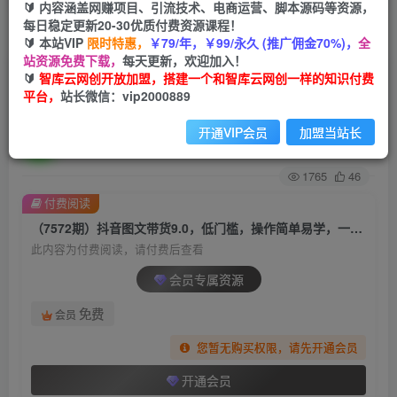
🔰 内容涵盖网赚项目、引流技术、电商运营、脚本源码等资源，
每日稳定更新20-30优质付费资源课程！
首页
创业课程
会员专属
正文
🔰 本站VIP
限时特惠，
￥79/年，￥99/永久 (推广佣金70%)，
全
站资源免费下载，
每天更新，欢迎加入！
（7572期）抖音图文带货9.0，低门槛，操作简单
🔰
智库云网创开放加盟，搭建一个和智库云网创一样的知识付费
平台，
站长微信：vip2000889
易学，一部手机，在家就能做，轻松爆单
开通VIP会员
加盟当站长
智库云网创
关注
私信
2年前发布
1765
46
付费阅读
（7572期）抖音图文带货9.0，低门槛，操作简单易学，一部手机，在家就能做，轻松爆单
此内容为付费阅读，请付费后查看
会员专属资源
免费
会员
您暂无购买权限，请先开通会员
开通会员