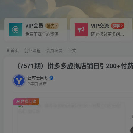
VIP会员
VIP交流
抢先
群聊
免费下载全站资源
研究探讨更多创业项目路子。
首页
创业课程
会员专属
正文
（7571期）拼多多虚拟店铺日引200+
智库云网创
2年前发布
付费阅读