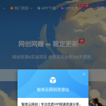
W
免费下载
热门项目
APP下载
VIP会员
加盟
网创网赚 ∞ 稳定更新
网创资源&实战项目 全网首发全年365天更新
智库云网创资源站
引流
抖音
直播
小红书
剪辑
快手
智库云网创 | 专注优质VIP网课资源分享，