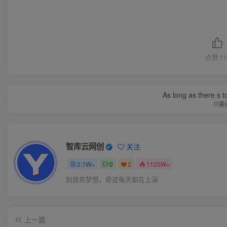
点赞
11
As long as there s t
只要
智库云网创
关注
2.1W+
0
2
1125W+
别放弃梦想，奇迹每天都在上演
上一篇