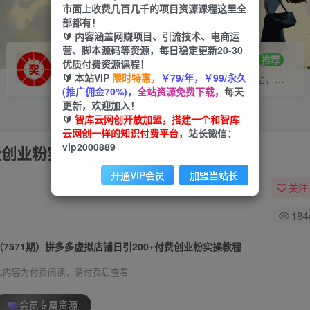
市面上收费几百几千的项目资源课程这里全
部都有！
🔰 内容涵盖网赚项目、引流技术、电商运
营、脚本源码等资源，每日稳定更新20-30
VIP推广
招募站长
70%分佣
推荐
优质付费资源课程！
🔰 本站VIP
限时特惠，
￥79/年，￥99/永久
会员专属推广链接
搭建同款网站，自己当老板
(推广佣金70%)，
全站资源免费下载，
每天
更新，欢迎加入！
🔰
智库云网创开放加盟，搭建一个和智库
云网创一样的知识付费平台，
站长微信：
vip2000889
付费创业粉实操教程
开通VIP会员
加盟当站长
关注
184
（7571期）拼多多虚拟店铺日引200+付费创业粉实操教程
此内容为付费阅读，请付费后查看
会员专属资源