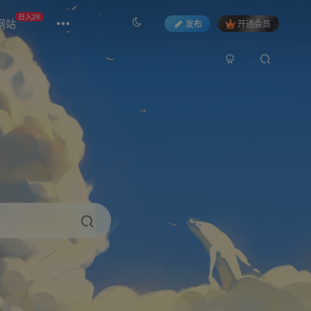
日入2K
网站
发布
开通会员