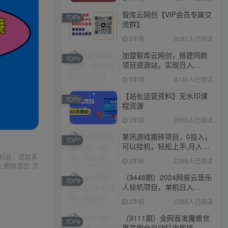
智库云网创【VIP会员专属交
TOP4
流群】
3年前
9281人已阅读
加盟智库云网创，搭建同款
TOP5
项目资源站，实现日入
2000+
3年前
4130人已阅读
【站长运营资料】无水印课
TOP6
程资源
3年前
2953人已阅读
某讯游戏搬砖项目，0投入，
TOP7
可以挂机，轻松上手,月入
3000+上不封顶
利益，请联系
2年前
2289人已阅读
上删除退出 涉
（9448期）2024网易云音乐
TOP8
人挂机项目，单机日入
150+，无脑月入5000+
2年前
2268人已阅读
（9111期）全网首发魔兽世
TOP9
界美服全自动打金搬砖，日