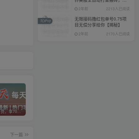
入1000+，简单好操作，保
2年前
2213人已阅读
姆级教学
无限接码撸红包单号0.75项
TOP10
目无偿分享给你【揭秘】
2年前
2170人已阅读
加入VIP会员，享70%的推广提成，免费学习多种网上创业课程，菜鸟秒变大神！
智库云网创【VIP会员专属交流群】
加盟智库云网创，搭建同款项目资源站，实现日入2000+
下一篇