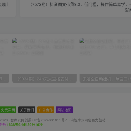
变现上
（7572期）抖音图文带货9.0，低门槛，操作简单易学
就
（9111期）全网首发魔兽世界美服全自动打金搬砖，日入1000+，简单好操作，保姆级教学
（9934期）24h无人直播支付宝项目，最新带货玩法，纯躺赚实测日入500+
免责声明
-
关于我们
-
广告合作
-
网站地图
 2023 ·
智库云网创黑ICP备2024031011号-1
· 由
智库云网创
强力驱动.
行:
1638天9小时39分18秒