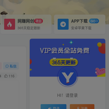
网赚网创
APP下载
项目
GO
365天稳定跟新
安卓苹果下载
私信
4
116
HI！请登录
登录
注册