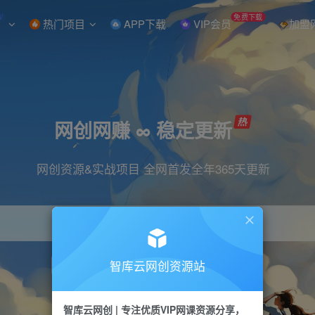
W
免费下载
热门项目
APP下载
VIP会员
加盟
网创网赚 ∞ 稳定更新
网创资源&实战项目 全网首发全年365天更新
智库云网创资源站
引流
抖音
直播
小红书
剪辑
快手
智库云网创 | 专注优质VIP网课资源分享，