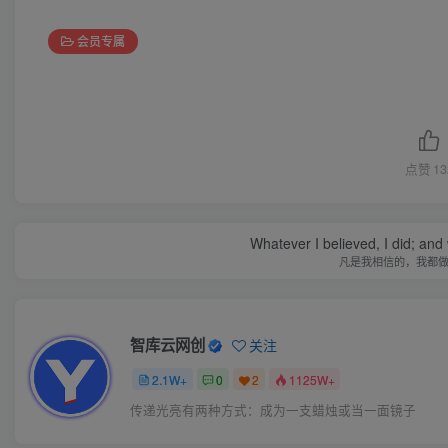
会员专属
点赞
13
Whatever I believed, I did; and
凡是我相信的，我都
智库云网创
关注
2.1W+
0
2
1125W+
传递光亮有两种方式：成为一支蜡烛或当一面镜子