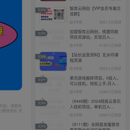
智库云网创【VIP会员专属交
TOP4
流群】
3年前
9281人已阅读
加盟智库云网创，搭建同款
TOP5
项目资源站，实现日入
2000+
3年前
4130人已阅读
【站长运营资料】无水印课
TOP6
程资源
3年前
2953人已阅读
某讯游戏搬砖项目，0投入，
TOP7
可以挂机，轻松上手,月入
3000+上不封顶
2年前
2289人已阅读
（9448期）2024网易云音乐
TOP8
利益，请联系
人挂机项目，单机日入
上删除退出 涉
150+，无脑月入5000+
2年前
2268人已阅读
（9111期）全网首发魔兽世
TOP9
界美服全自动打金搬砖，日