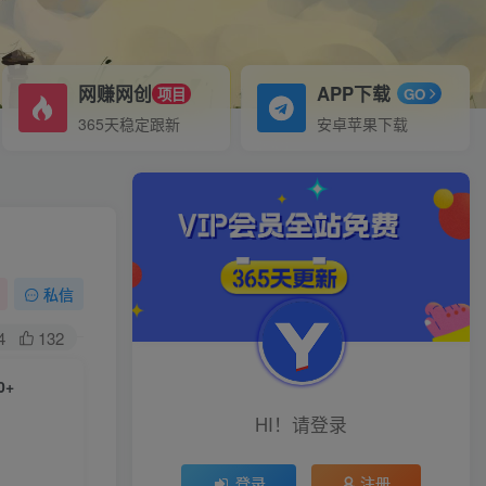
网赚网创
APP下载
项目
GO
365天稳定跟新
安卓苹果下载
私信
4
132
0+
HI！请登录
登录
注册