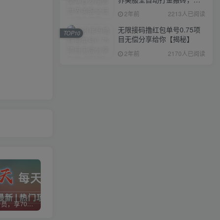
入1000+，简单好操作，保
2年前
2213人已阅读
姆级教学
无限接码撸红包单号0.75项
TOP10
目无偿分享给你【揭秘】
2年前
2170人已阅读
加入VIP会员，享70%的推广提成，免费学习多种网上创业课程，菜鸟秒变大神！
智库云网创【VIP会员专属交流群】
加盟智库云网创，搭建同款项目资源站，实现日入2000+