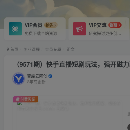
VIP会员
VIP交流
抢先
群聊
免费下载全站资源
研究探讨更多创业项目路子。
首页
创业课程
会员专属
正文
（9571期）快手直播短剧玩法，强开磁力
智库云网创
2年前更新
付费阅读