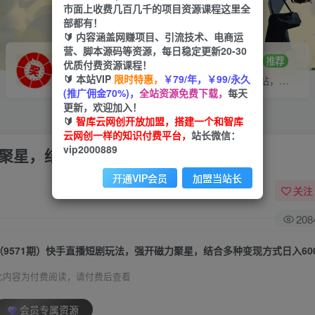
市面上收费几百几千的项目资源课程这里全
部都有！
🔰 内容涵盖网赚项目、引流技术、电商运
营、脚本源码等资源，每日稳定更新20-30
VIP推广
招募站长
70%分佣
推荐
优质付费资源课程！
🔰 本站VIP
限时特惠，
￥79/年，￥99/永久
会员专属推广链接
搭建同款网站，自己当老板
(推广佣金70%)，
全站资源免费下载，
每天
更新，欢迎加入！
🔰
智库云网创开放加盟，搭建一个和智库
云网创一样的知识付费平台，
站长微信：
vip2000889
聚星，结合多种变现方式日入600+
开通VIP会员
加盟当站长
关注
208
（9571期）快手直播短剧玩法，强开磁力聚星，结合多种变现方式日入60
此内容为付费阅读，请付费后查看
会员专属资源