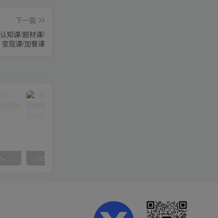
下一篇
/认知课/题材课/
变现课/加餐课
无脑全自动挂机，单窗口18+，可挂100+窗口，手机电脑均可操作
（9571期）快手直播短剧玩法，强开磁力聚星，结合多种变现方式日入600+