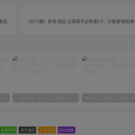
脑搬运，
（9572期）影视 综纪-文案高手必修课2.0：文案课/案例课
（9111期）全网首发魔兽世界美服全自动打金搬砖，日入1000+，简单好操作，保姆级教学
（9934期）24h无人直播支付宝项目，最新带货玩法，纯躺赚实测日入500+
免责声明
-
关于我们
-
广告合作
-
网站地图