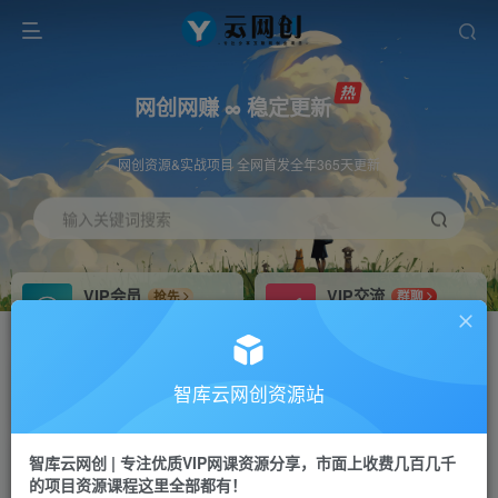
网创网赚 ∞ 稳定更新
网创资源&实战项目 全网首发全年365天更新
输入关键词搜索
VIP会员
VIP交流
抢先
群聊
免费下载全站资源
研究探讨更多创业项目路子。
VIP推广
招募站长
70%分佣
推荐
智库云网创资源站
会员专属推广链接
搭建同款网站，自己当老板
智库云网创 | 专注优质VIP网课资源分享，市面上收费几百几千
网赚网创
APP下载
项目
GO
的项目资源课程这里全部都有！
365天稳定跟新
安卓苹果下载