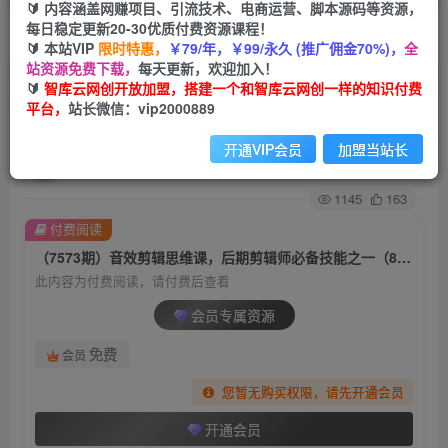
🔰 内容涵盖网赚项目、引流技术、电商运营、脚本源码等资源，
每日稳定更新20-30优质付费资源课程！
首页
创业课程
会员专属
正文
🔰 本站VIP
限时特惠，
￥79/年，￥99/永久 (推广佣金70%)，
全
站资源免费下载，
每天更新，欢迎加入！
（7573期）音效剪辑思维课，后期剪辑师必备技
🔰
智库云网创开放加盟，搭建一个和智库云网创一样的知识付费
平台，
站长微信：vip2000889
能之一（8节课）
开通VIP会员
加盟当站长
智库云网创
关注
私信
2年前发布
1145
163
付费阅读
（7573期）音效剪辑思维课，后期剪辑师必备技能之一（8节课）
此内容为付费阅读，请付费后查看
会员专属资源
免费
会员
您暂无购买权限，请先开通会员
开通会员