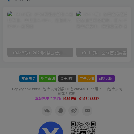
（9448期）2024网易云音乐人挂机项目，单机日入150+，无脑月入5000+
友链申请
-
免责声明
-
关于我们
-
广告合作
-
网站地图
Copyright © 2023 ·
智库云网创黑ICP备2024031011号-1
· 由
智库云网
创
强力驱动.
本站已安全运行:
1639天9小时58分24秒