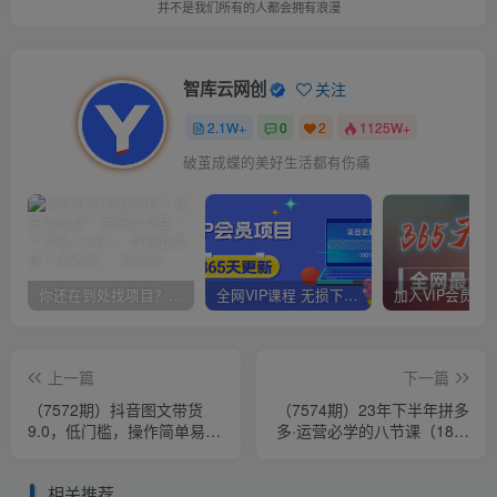
并不是我们所有的人都会拥有浪漫
智库云网创
关注
2.1W+
0
2
1125W+
破茧成蝶的美好生活都有伤痛
你还在到处找项目？还在当韭菜？我靠卖项目一个月收入5万+，曾经我也是个失败者。
全网VIP课程 无损下载~
上一篇
下一篇
（7572期）抖音图文带货
（7574期）23年下半年拼多
9.0，低门槛，操作简单易
多·运营必学的八节课（18节
学，一部手机，在家就能
完整）
做，轻松爆单
相关推荐