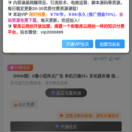
🔰 内容涵盖网赚项目、引流技术、电商运营、脚本源码等资源，
每日稳定更新20-30优质付费资源课程！
首页
创业课程
会员专属
正文
🔰 本站VIP
限时特惠，
￥79/年，￥99/永久 (推广佣金70%)，
全
站资源免费下载，
每天更新，欢迎加入！
（9956期）0撸小程序点广告 单机日撸35+ 多机器
🔰
智库云网创开放加盟，搭建一个和智库云网创一样的知识付费
平台，
站长微信：vip2000889
多撸 做了就一定有
开通VIP会员
加盟当站长
智库云网创
关注
私信
2年前发布
1377
167
付费阅读
（9956期）0撸小程序点广告 单机日撸35+ 多机器多撸 做了就一定有
此内容为付费阅读，请付费后查看
会员专属资源
免费
会员
您暂无购买权限，请先开通会员
开通会员