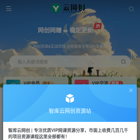
网创网赚 ∞ 稳定更新
网创资源&实战项目 全网首发全年365天更新
输入关键词搜索
VIP会员
VIP交流
抢先
群聊
免费下载全站资源
研究探讨更多创业项目路子。
VIP推广
招募站长
70%分佣
推荐
智库云网创资源站
会员专属推广链接
搭建同款网站，自己当老板
智库云网创 | 专注优质VIP网课资源分享，市面上收费几百几千
网赚网创
APP下载
项目
GO
的项目资源课程这里全部都有！
365天稳定跟新
安卓苹果下载