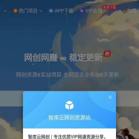
W
免费下载
热门项目
APP下载
VIP会员
加盟
网创网赚 ∞ 稳定更新
网创资源&实战项目 全网首发全年365天更新
智库云网创资源站
引流
抖音
直播
小红书
剪辑
快手
智库云网创 | 专注优质VIP网课资源分享，