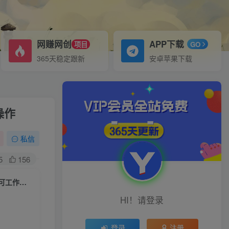
网赚网创
APP下载
项目
GO
365天稳定跟新
安卓苹果下载
操作
私信
5
156
（9958期）【魔灵召唤】全自动挂机项目：单机日入100-200，稳定长期 可工作室放大操作
HI！请登录
登录
注册