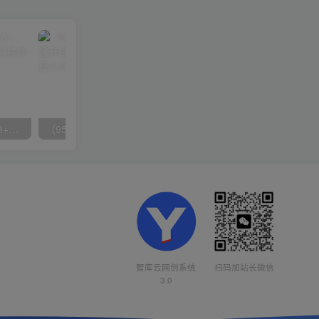
无脑全自动挂机，单窗口18+，可挂100+窗口，手机电脑均可操作
（9571期）快手直播短剧玩法，强开磁力聚星，结合多种变现方式日入600+
智库云网创系统
扫码加站长微信
3.0