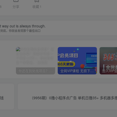
6
分享
收藏
1
 way out is always through.
走到底，你就会发现那个最佳出口
你还在到处找项目？还在当韭菜？我靠卖项目一个月收入5万+，曾经我也是个失败者。
全网VIP课程 无损下载~
赚钱
（9956期）0撸小程序点广告 单机日撸35