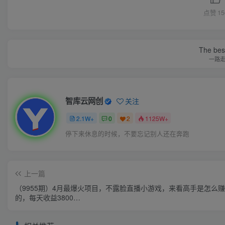
点赞
15
The best
一路
智库云网创
关注
2.1W+
0
2
1125W+
停下来休息的时候，不要忘记别人还在奔跑
上一篇
（9955期）4月最爆火项目，不露脸直播小游戏，来看高手是怎么
的，每天收益3800…