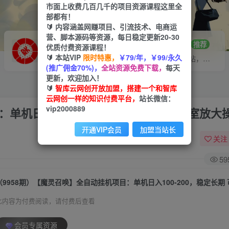
市面上收费几百几千的项目资源课程这里全
部都有！
🔰 内容涵盖网赚项目、引流技术、电商运
营、脚本源码等资源，每日稳定更新20-30
VIP推广
招募站长
70%分佣
推荐
优质付费资源课程！
🔰 本站VIP
限时特惠，
￥79/年，￥99/永久
会员专属推广链接
搭建同款网站，自己当老板
(推广佣金70%)，
全站资源免费下载，
每天
更新，欢迎加入！
🔰
智库云网创开放加盟，搭建一个和智库
云网创一样的知识付费平台，
站长微信：
vip2000889
单机日入100-200，稳定长期 可工作室放大
开通VIP会员
加盟当站长
关注
59
此内容为付费阅读，请付费后查看
会员专属资源