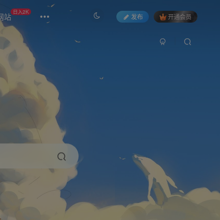
日入2K
网站
发布
开通会员