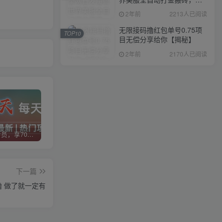
入1000+，简单好操作，保
2年前
2213人已阅读
姆级教学
无限接码撸红包单号0.75项
TOP10
目无偿分享给你【揭秘】
2年前
2170人已阅读
加入VIP会员，享70%的推广提成，免费学习多种网上创业课程，菜鸟秒变大神！
智库云网创【VIP会员专属交流群】
加盟智库云网创，搭建同款项目资源站，实现日入2000+
下一篇
+ 多机器多撸 做了就一定有