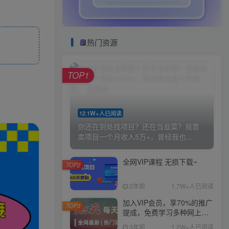
热门资源
TOP1
12.1W+人已阅读
你还在到处找项目？还在当韭菜？我靠
卖项目一个月收入5万+，曾经我也...
全网VIP课程 无损下载~
TOP2
2年前
1.7W+人已阅读
加入VIP会员，享70%的推广
TOP3
提成，免费学习多种网上创
业课程，菜鸟秒变大神！
3年前
1.2W+人已阅读