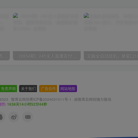
（9111期）全网首发魔兽世界美服全自动打金搬砖，日入1000+，简单好操作，保姆级教学
（9934期）24h无人直播支付宝项目，最新带货玩法，纯躺赚实测日入500+
免责声明
-
关于我们
-
广告合作
-
网站地图
 2023 ·
智库云网创黑ICP备2024031011号-1
· 由
智库云网创
强力驱动.
行:
1638天14小时52分45秒