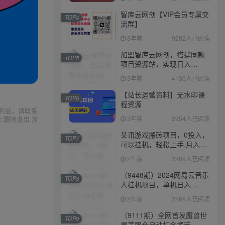
智库云网创【VIP会员专属交
TOP4
流群】
3年前
9282人已阅读
加盟智库云网创，搭建同款
TOP5
项目资源站，实现日入
2000+
3年前
4130人已阅读
【站长运营资料】无水印课
TOP6
程资源
利益，请联系
3年前
2954人已阅读
上删除退出 涉
某讯游戏搬砖项目，0投入，
TOP7
可以挂机，轻松上手,月入
3000+上不封顶
2年前
2289人已阅读
（9448期）2024网易云音乐
TOP8
人挂机项目，单机日入
150+，无脑月入5000+
2年前
2269人已阅读
（9111期）全网首发魔兽世
TOP9
界美服全自动打金搬砖，日