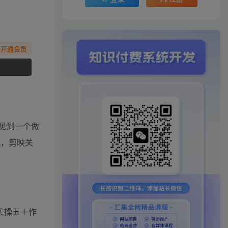
先开通会员
见到一个做
配，剪映关
《实操五＋作