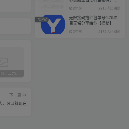
入1000+，简单好操作，保
2年前
2215人已阅读
姆级教学
无限接码撸红包单号0.75项
TOP10
目无偿分享给你【揭秘】
2年前
2172人已阅读
加入VIP会员，享70%的推广提成，免费学习多种网上创业课程，菜鸟秒变大神！
智库云网创【VIP会员专属交流群】
加盟智库云网创，搭建同款项目资源站，实现日入2000+
下一篇
人，风口就现在