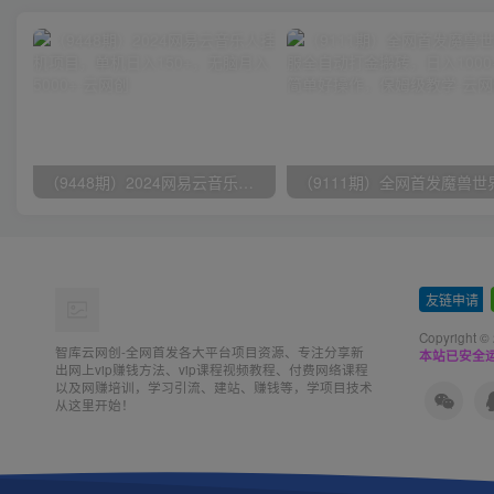
（9448期）2024网易云音乐人挂机项目，单机日入150+，无脑月入5000+
友链申请
-
Copyright ©
智库云网创-全网首发各大平台项目资源、专注分享新
本站已安全运
出网上vip赚钱方法、vip课程视频教程、付费网络课程
以及网赚培训，学习引流、建站、赚钱等，学项目技术
从这里开始！