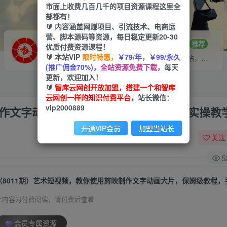
市面上收费几百几千的项目资源课程这里全
部都有！
🔰 内容涵盖网赚项目、引流技术、电商运
营、脚本源码等资源，每日稳定更新20-30
VIP推广
招募站长
70%分佣
推荐
优质付费资源课程！
🔰 本站VIP
限时特惠，
￥79/年，￥99/永久
会员专属推广链接
搭建同款网站，自己当老板
(推广佣金70%)，
全站资源免费下载，
每天
更新，欢迎加入！
🔰
智库云网创开放加盟，搭建一个和智库
云网创一样的知识付费平台，
站长微信：
vip2000889
制作文字动画大片，保姆级教程，手把手实操教
开通VIP会员
加盟当站长
关注
5
此内容为付费阅读，请付费后查看
会员专属资源