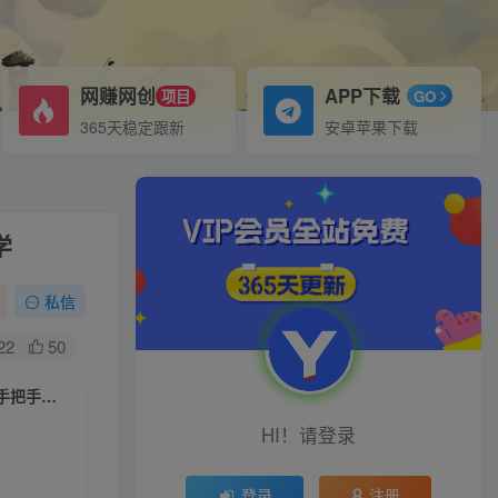
网赚网创
APP下载
项目
GO
365天稳定跟新
安卓苹果下载
学
私信
22
50
（8011期）艺术短视频，教你使用剪映制作文字动画大片，保姆级教程，手把手实操教学
HI！请登录
登录
注册