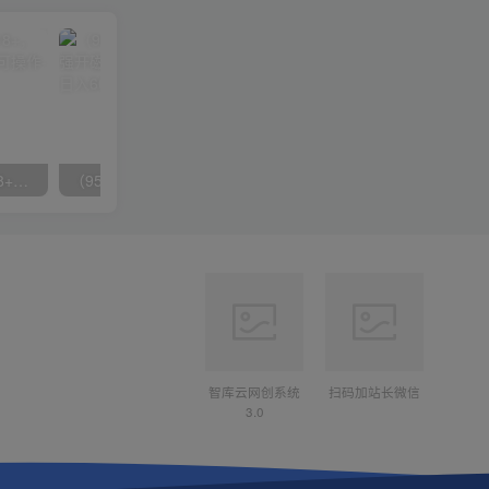
无脑全自动挂机，单窗口18+，可挂100+窗口，手机电脑均可操作
（9571期）快手直播短剧玩法，强开磁力聚星，结合多种变现方式日入600+
智库云网创系统
扫码加站长微信
3.0