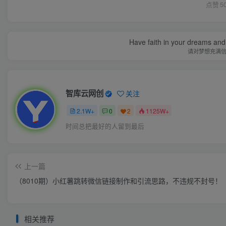
点赞
5
Have faith in your dreams and
请对梦想充满
智库云网创
关注
2.1W+
0
2
1125W+
时间总把最好的人留到最后
上一篇
（8010期）小红薯跳转微信链接制作和引流思路，不违规不封号！
相关推荐