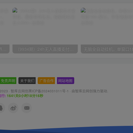
（9111期）全网首发魔兽世界美服全自动打金搬砖，日入1000+，简单好操作，保姆级教学
（9934期）24h无人直播支付宝项目，最新带货玩法，纯躺赚实测日入500+
免责声明
-
关于我们
-
广告合作
-
网站地图
 2023 ·
智库云网创黑ICP备2024031011号-1
· 由
智库云网创
强力驱动.
行:
1641天0小时18分18秒