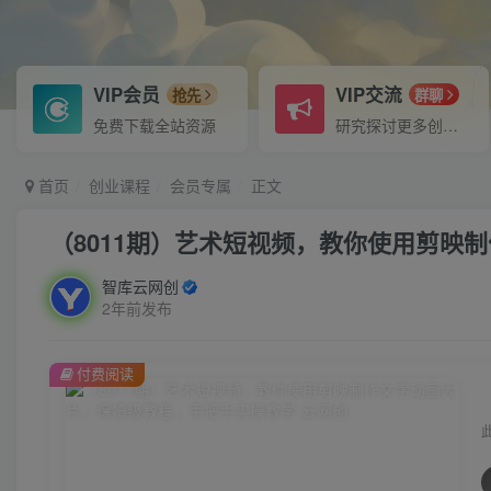
VIP会员
VIP交流
抢先
群聊
免费下载全站资源
研究探讨更多创业项目路子。
首页
创业课程
会员专属
正文
（8011期）艺术短视频，教你使用剪映
智库云网创
2年前发布
付费阅读