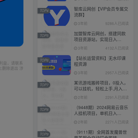
智库云网创【VIP会员专属交
TOP4
流群】
3年前
9286人已阅读
加盟智库云网创，搭建同款
TOP5
项目资源站，实现日入
2000+
3年前
4132人已阅读
【站长运营资料】无水印课
TOP6
利益，请联系
程资源
上删除退出 涉
3年前
2957人已阅读
某讯游戏搬砖项目，0投入，
TOP7
可以挂机，轻松上手,月入
3000+上不封顶
2年前
2291人已阅读
（9448期）2024网易云音乐
TOP8
人挂机项目，单机日入
150+，无脑月入5000+
2年前
2271人已阅读
（9111期）全网首发魔兽世
TOP9
界美服全自动打金搬砖，日