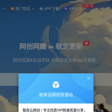
W
免费下载
热门项目
APP下载
VIP会员
网创网赚 ∞ 稳定更新
网创资源&实战项目 全网首发全年365天更新
智库云网创资源站
引流
抖音
直播
小红书
剪辑
快手
智库云网创 | 专注优质VIP网课资源分享，