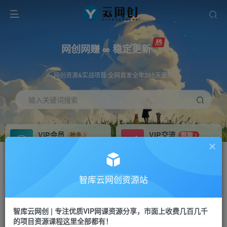
网创网赚 ∞ 稳定更新
网创资源&实战项目 全网首发全年365天更新
输入关键词搜索
VIP会员
VIP交流
抢先
群聊
免费下载全站资源
研究探讨更多创业项目路子。
VIP推广
招募站长
70%分佣
推荐
智库云网创资源站
会员专属推广链接
搭建同款网站，自己当老板
智库云网创 | 专注优质VIP网课资源分享，市面上收费几百几千
网赚网创
APP下载
项目
GO
的项目资源课程这里全部都有！
365天稳定跟新
安卓苹果下载