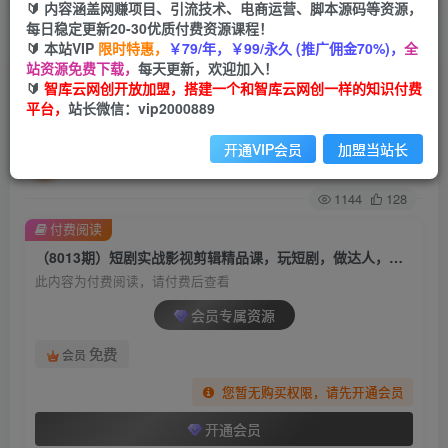
🔰 内容涵盖网赚项目、引流技术、电商运营、脚本源码等资源，
每日稳定更新20-30优质付费资源课程！
首页
创业课程
会员专属
正文
🔰 本站VIP
限时特惠，
￥79/年，￥99/永久 (推广佣金70%)，
全
站资源免费下载，
每天更新，欢迎加入！
（8013期）短剧实战影视剪辑精品课，玩短剧，
🔰
智库云网创开放加盟，搭建一个和智库云网创一样的知识付费
平台，
站长微信：vip2000889
做达人，风口就现在
开通VIP会员
加盟当站长
智库云网创
关注
私信
2年前发布
1144
128
付费阅读
（8013期）短剧实战影视剪辑精品课，玩短剧，做达人，风口就现在
此内容为付费阅读，请付费后查看
会员专属资源
免费
会员
您暂无购买权限，请先开通会员
开通会员