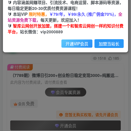
🔰 内容涵盖网赚项目、引流技术、电商运营、脚本源码等资源，
每日稳定更新20-30优质付费资源课程！
首页
创业课程
会员专属
正文
🔰 本站VIP
限时特惠，
￥79/年，￥99/永久 (推广佣金70%)，
全
站资源免费下载，
每天更新，欢迎加入！
（7789期）微博日引200+创业粉日稳定变现
🔰
智库云网创开放加盟，搭建一个和智库云网创一样的知识付费
平台，
站长微信：vip2000889
3000+纯搬运无脑好上手！
开通VIP会员
加盟当站长
智库云网创
关注
私信
2年前发布
1518
185
付费阅读
（7789期）微博日引200+创业粉日稳定变现3000+纯搬运无脑好上手！
此内容为付费阅读，请付费后查看
会员专属资源
免费
会员
您暂无购买权限，请先开通会员
开通会员