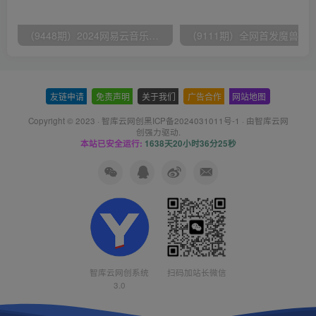
（9448期）2024网易云音乐人挂机项目，单机日入150+，无脑月入5000+
友链申请
-
免责声明
-
关于我们
-
广告合作
-
网站地图
Copyright © 2023 ·
智库云网创黑ICP备2024031011号-1
· 由
智库云网
创
强力驱动.
本站已安全运行:
1638天20小时36分26秒
智库云网创系统
扫码加站长微信
3.0