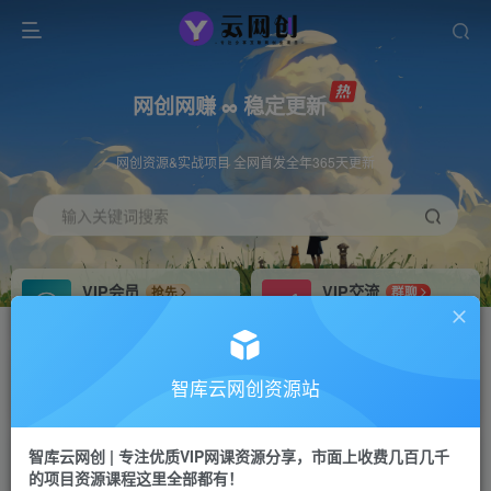
网创网赚 ∞ 稳定更新
网创资源&实战项目 全网首发全年365天更新
输入关键词搜索
VIP会员
VIP交流
抢先
群聊
免费下载全站资源
研究探讨更多创业项目路子。
VIP推广
招募站长
70%分佣
推荐
智库云网创资源站
会员专属推广链接
搭建同款网站，自己当老板
智库云网创 | 专注优质VIP网课资源分享，市面上收费几百几千
网赚网创
APP下载
项目
GO
的项目资源课程这里全部都有！
365天稳定跟新
安卓苹果下载