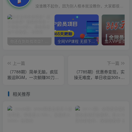
2.1W+
0
2
1125W+
我输过,我败过,但我从未放弃过
你还在到处找项目？还在当韭菜？我靠卖项目一个月收入5万+，曾经我也是个失败者。
全网VIP课程 无损下载~
上一篇
下一篇
（7788期）简单无脑，疯狂
（7785期）优惠券变现，实
搬运BGM，一次躺赚30刀收
操无难度，单日收益300+，
益。实操教程
在家就能做的轻型创业项目
相关推荐