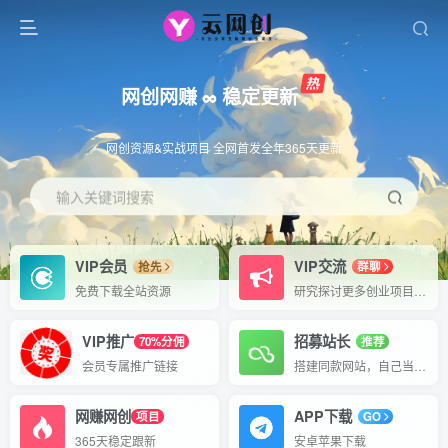
网创网赚 ∞ 稳定更新
网创资源&实战项目 全网首发全年365天更新
输入关键词搜索
VIP会员
VIP交流
抢先
群聊
免费下载全站资源
研究探讨更多创业项目路子。
VIP推广
招募站长
70%分佣
推荐
会员专属推广链接
搭建同款网站，自己当老板
网赚网创
APP下载
项目
GO
365天稳定跟新
安卓苹果下载