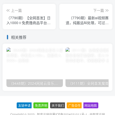
上一篇
下一篇
（7790期）【全网首发】日
（7790期）最新ai视频赛
入1000＋免费撸商品平台
道，纯搬运AI处理，可过视
+闲鱼双平台硬核变现，小白
频号、中视频原创，单视频
轻松上手
热度上千万
相关推荐
（9448期）2024网易云音乐人挂机项目，单机日入150+，无脑月入5000+
友链申请
-
免责声明
-
关于我们
-
广告合作
-
网站地图
Copyright © 2023 ·
智库云网创黑ICP备2024031011号-1
· 由
智库云网