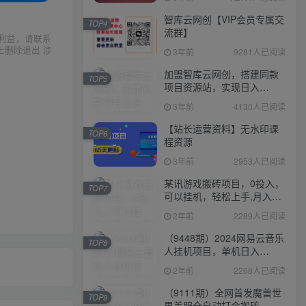
智库云网创【VIP会员专属交
TOP4
流群】
利益，请联系
上删除退出 涉
3年前
9281人已阅读
加盟智库云网创，搭建同款
TOP5
项目资源站，实现日入
2000+
3年前
4130人已阅读
【站长运营资料】无水印课
TOP6
程资源
3年前
2953人已阅读
某讯游戏搬砖项目，0投入，
TOP7
可以挂机，轻松上手,月入
3000+上不封顶
2年前
2289人已阅读
（9448期）2024网易云音乐
TOP8
人挂机项目，单机日入
150+，无脑月入5000+
2年前
2268人已阅读
（9111期）全网首发魔兽世
TOP9
界美服全自动打金搬砖，日