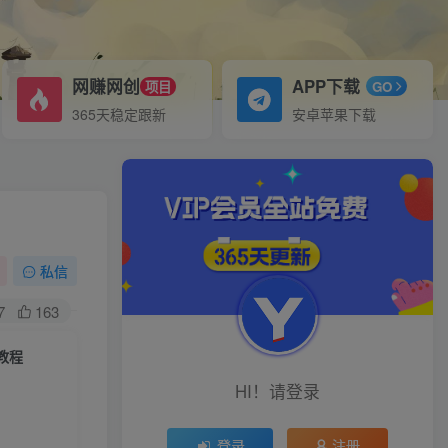
网赚网创
APP下载
项目
GO
365天稳定跟新
安卓苹果下载
私信
7
163
教程
HI！请登录
登录
注册