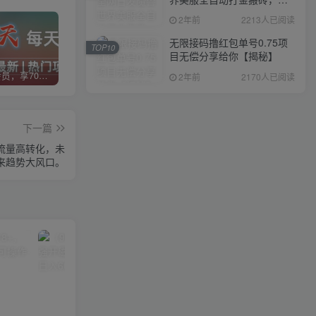
入1000+，简单好操作，保
2年前
2213人已阅读
姆级教学
无限接码撸红包单号0.75项
TOP10
目无偿分享给你【揭秘】
加入VIP会员，享70%的推广提成，免费学习多种网上创业课程，菜鸟秒变大神！
智库云网创【VIP会员专属交流群】
加盟智库云网创，搭建同款项目资源站，实现日入2000+
2年前
2170人已阅读
下一篇
大流量高转化，未
来趋势大风口。