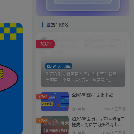
热门资源
TOP1
12.1W+人已阅读
你还在到处找项目？还在当韭菜？我靠
卖项目一个月收入5万+，曾经我也...
全网VIP课程 无损下载~
TOP2
2年前
1.7W+人已阅读
加入VIP会员，享70%的推广
TOP3
提成，免费学习多种网上创
业课程，菜鸟秒变大神！
3年前
1.2W+人已阅读