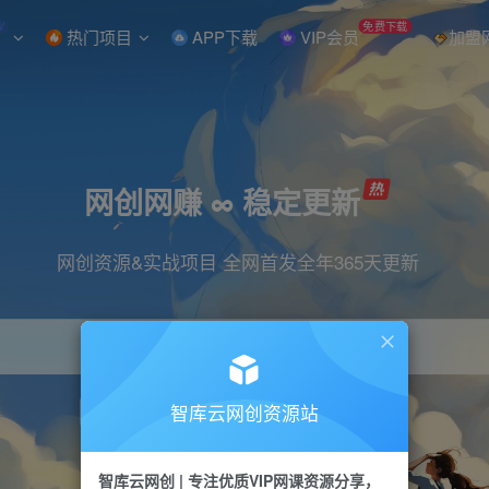
W
免费下载
热门项目
APP下载
VIP会员
加盟
网创网赚 ∞ 稳定更新
网创资源&实战项目 全网首发全年365天更新
智库云网创资源站
引流
抖音
直播
小红书
剪辑
快手
智库云网创 | 专注优质VIP网课资源分享，