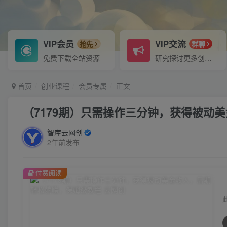
VIP会员
VIP交流
抢先
群聊
免费下载全站资源
研究探讨更多创业项目路子。
首页
创业课程
会员专属
正文
（7179期）只需操作三分钟，获得被动
智库云网创
2年前发布
付费阅读