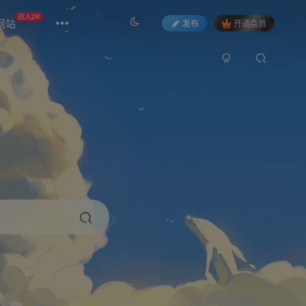
日入2K
网站
发布
开通会员