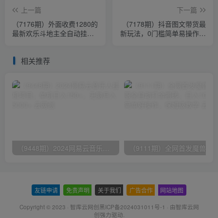
上一篇
下一篇
（7176期）外面收费1280的
（7178期）抖音图文带货最
最新欢乐斗地主全自动挂机
新玩法，0门槛简单易操作，
打金项目，号称一天300+【
日入1000+
相关推荐
（9448期）2024网易云音乐人挂机项目，单机日入150+，无脑月入5000+
友链申请
-
免责声明
-
关于我们
-
广告合作
-
网站地图
Copyright © 2023 ·
智库云网创黑ICP备2024031011号-1
· 由
智库云网
创
强力驱动.