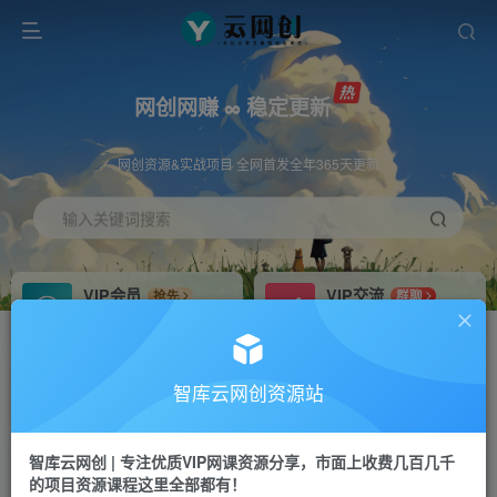
网创网赚 ∞ 稳定更新
网创资源&实战项目 全网首发全年365天更新
输入关键词搜索
VIP会员
VIP交流
抢先
群聊
免费下载全站资源
研究探讨更多创业项目路子。
VIP推广
招募站长
70%分佣
推荐
智库云网创资源站
会员专属推广链接
搭建同款网站，自己当老板
智库云网创 | 专注优质VIP网课资源分享，市面上收费几百几千
网赚网创
APP下载
项目
GO
的项目资源课程这里全部都有！
365天稳定跟新
安卓苹果下载