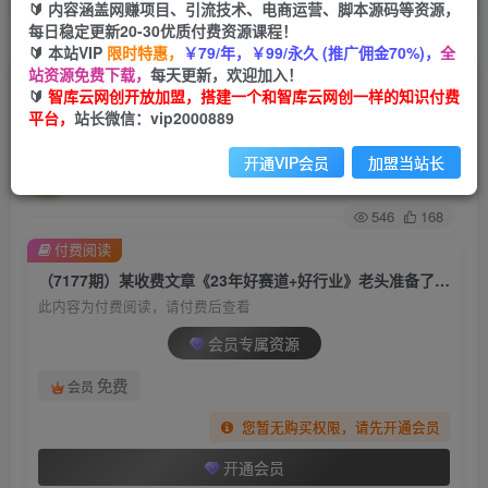
🔰 内容涵盖网赚项目、引流技术、电商运营、脚本源码等资源，
每日稳定更新20-30优质付费资源课程！
首页
创业课程
会员专属
正文
🔰 本站VIP
限时特惠，
￥79/年，￥99/永久 (推广佣金70%)，
全
站资源免费下载，
每天更新，欢迎加入！
（7177期）某收费文章《23年好赛道+好行业》老
🔰
智库云网创开放加盟，搭建一个和智库云网创一样的知识付费
平台，
站长微信：vip2000889
头准备了两个“心法”+一个“术法”
开通VIP会员
加盟当站长
智库云网创
关注
私信
2年前发布
546
168
付费阅读
（7177期）某收费文章《23年好赛道+好行业》老头准备了两个“心法”+一个“术法”
此内容为付费阅读，请付费后查看
会员专属资源
免费
会员
您暂无购买权限，请先开通会员
开通会员