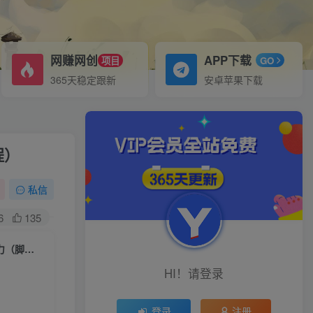
网赚网创
APP下载
项目
GO
365天稳定跟新
安卓苹果下载
程）
私信
6
135
（6862期）小红书8月最新技术无限曝光亲测单账号日引精准粉100+无压力（脚本＋教程）
HI！请登录
登录
注册