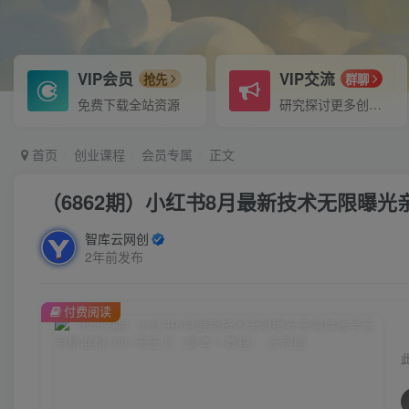
VIP会员
VIP交流
抢先
群聊
免费下载全站资源
研究探讨更多创业项目路子。
首页
创业课程
会员专属
正文
（6862期）小红书8月最新技术无限曝光
智库云网创
2年前发布
付费阅读