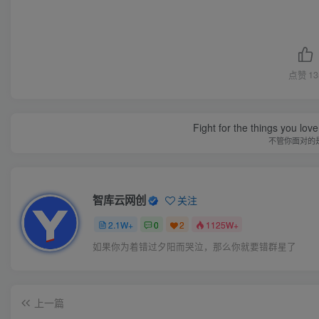
点赞
13
Fight for the things you love
不管你面对的
智库云网创
关注
2.1W+
0
2
1125W+
如果你为着错过夕阳而哭泣，那么你就要错群星了
上一篇