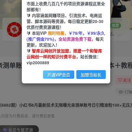
市面上收费几百几千的项目资源课程这里全
部都有！
🔰 内容涵盖网赚项目、引流技术、电商运
营、脚本源码等资源，每日稳定更新20-30
VIP推广
招募站长
70%分佣
推荐
优质付费资源课程！
🔰 本站VIP
限时特惠，
￥79/年，￥99/永久
会员专属推广链接
搭建同款网站，自己当老板
(推广佣金70%)，
全站资源免费下载，
每天
更新，欢迎加入！
🔰
智库云网创开放加盟，搭建一个和智库
云网创一样的知识付费平台，
站长微信：
vip2000889
亲测单账号日引精准粉100+无压力（脚本＋教
开通VIP会员
加盟当站长
关注
178
此内容为付费阅读，请付费后查看
会员专属资源