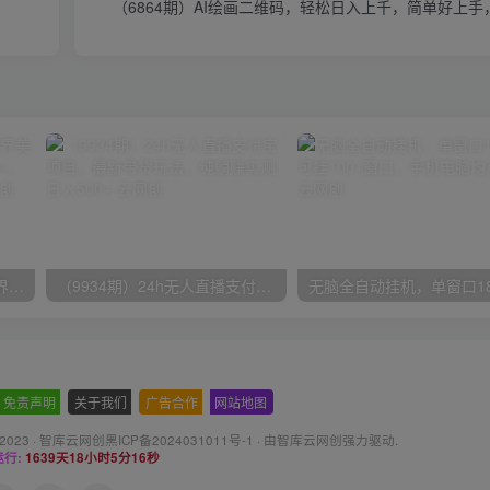
（6864期）AI绘画二维码，轻松日入上千，简单好上
（9111期）全网首发魔兽世界美服全自动打金搬砖，日入1000+，简单好操作，保姆级教学
（9934期）24h无人直播支付宝项目，最新带货玩法，纯躺赚实测日入500+
免责声明
-
关于我们
-
广告合作
-
网站地图
 2023 ·
智库云网创黑ICP备2024031011号-1
· 由
智库云网创
强力驱动.
行:
1639天18小时5分18秒