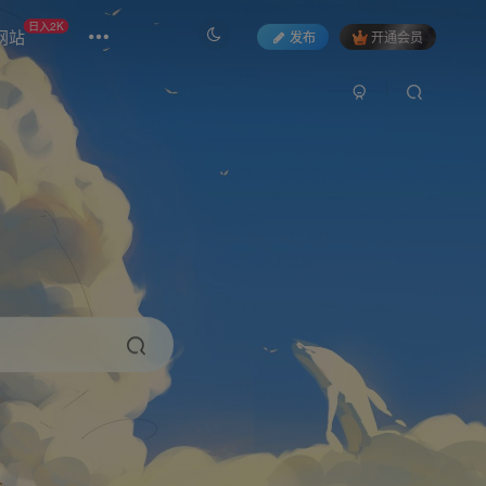
日入2K
网站
发布
开通会员