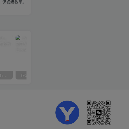
手，保姆级教学。
无脑全自动挂机，单窗口18+，可挂100+窗口，手机电脑均可操作
（9571期）快手直播短剧玩法，强开磁力聚星，结合多种变现方式日入600+