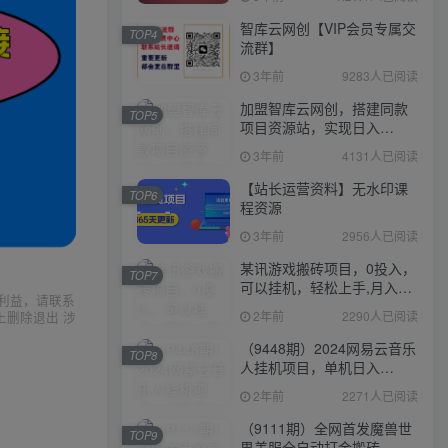
智库云网创【VIP会员专属交
TOP4
流群】
3年前
9283人已阅读
加盟智库云网创，搭建同款
TOP5
项目资源站，实现日入
2000+
3年前
4131人已阅读
【站长运营资料】无水印课
TOP6
程资源
3年前
2956人已阅读
某讯游戏搬砖项目，0投入，
TOP7
可以挂机，轻松上手,月入
利益，请联系
3000+上不封顶
2年前
2290人已阅读
上删除退出 涉
（9448期）2024网易云音乐
TOP8
人挂机项目，单机日入
150+，无脑月入5000+
2年前
2271人已阅读
（9111期）全网首发魔兽世
TOP9
界美服全自动打金搬砖，日