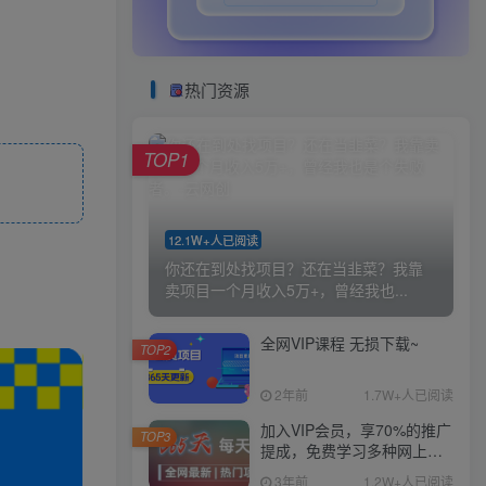
热门资源
TOP1
12.1W+人已阅读
你还在到处找项目？还在当韭菜？我靠
卖项目一个月收入5万+，曾经我也...
全网VIP课程 无损下载~
TOP2
2年前
1.7W+人已阅读
加入VIP会员，享70%的推广
TOP3
提成，免费学习多种网上创
业课程，菜鸟秒变大神！
3年前
1.2W+人已阅读