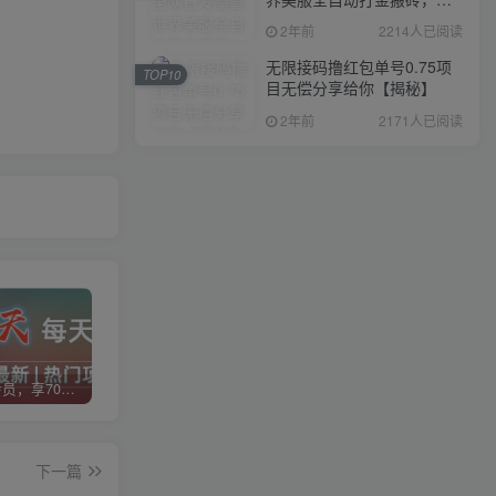
入1000+，简单好操作，保
2年前
2214人已阅读
姆级教学
无限接码撸红包单号0.75项
TOP10
目无偿分享给你【揭秘】
2年前
2171人已阅读
加入VIP会员，享70%的推广提成，免费学习多种网上创业课程，菜鸟秒变大神！
智库云网创【VIP会员专属交流群】
加盟智库云网创，搭建同款项目资源站，实现日入2000+
下一篇