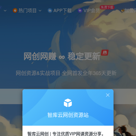
W
免费下载
热门项目
APP下载
VIP会员
加盟
网创网赚 ∞ 稳定更新
网创资源&实战项目 全网首发全年365天更新
智库云网创资源站
引流
抖音
直播
小红书
剪辑
快手
智库云网创 | 专注优质VIP网课资源分享，