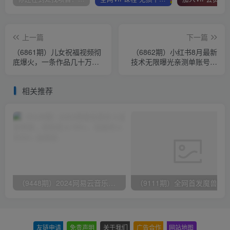
上一篇
下一篇
（6861期）儿女祝福视频彻
（6862期）小红书8月最新
底爆火，一条作品几十万播
技术无限曝光亲测单账号日
放，2023年一定要抓住的新
引精准粉100+无压力（脚本
风口
＋教程）
相关推荐
（9448期）2024网易云音乐人挂机项目，单机日入150+，无脑月入5000+
友链申请
-
免责声明
-
关于我们
-
广告合作
-
网站地图