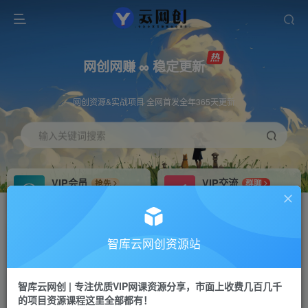
网创网赚 ∞ 稳定更新
网创资源&实战项目 全网首发全年365天更新
输入关键词搜索
VIP会员
VIP交流
抢先
群聊
免费下载全站资源
研究探讨更多创业项目路子。
VIP推广
招募站长
70%分佣
推荐
智库云网创资源站
会员专属推广链接
搭建同款网站，自己当老板
智库云网创 | 专注优质VIP网课资源分享，市面上收费几百几千
网赚网创
APP下载
项目
GO
的项目资源课程这里全部都有！
365天稳定跟新
安卓苹果下载