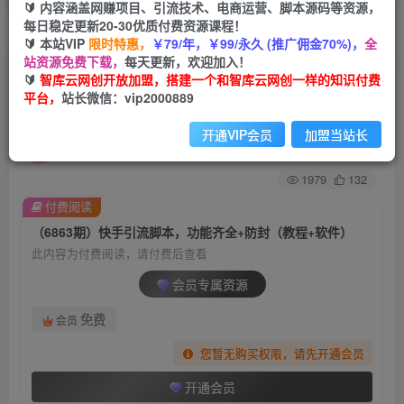
🔰 内容涵盖网赚项目、引流技术、电商运营、脚本源码等资源，
每日稳定更新20-30优质付费资源课程！
首页
创业课程
会员专属
正文
🔰 本站VIP
限时特惠，
￥79/年，￥99/永久 (推广佣金70%)，
全
站资源免费下载，
每天更新，欢迎加入！
（6863期）快手引流脚本，功能齐全+防封（教程
🔰
智库云网创开放加盟，搭建一个和智库云网创一样的知识付费
平台，
站长微信：vip2000889
+软件）
开通VIP会员
加盟当站长
智库云网创
关注
私信
2年前发布
1979
132
付费阅读
（6863期）快手引流脚本，功能齐全+防封（教程+软件）
此内容为付费阅读，请付费后查看
会员专属资源
免费
会员
您暂无购买权限，请先开通会员
开通会员