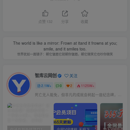
点赞
132
分享
收藏
The world is like a mirror: Frown at itand it frowns at you;
smile, and it smiles too.
世界犹如一面镜子：朝它皱眉它就朝你皱眉，朝它微笑它也吵你微笑
智库云网创
关注
2.1W+
0
2
1125W+
死亡无人能免，但非凡的成就会树起一座纪念碑，它将一直立到太阳冷却之时
你还在到处找项目？还在当韭菜？我靠卖项目一个月收入5万+，曾经我也是个失败者。
全网VIP课程 无损下载~