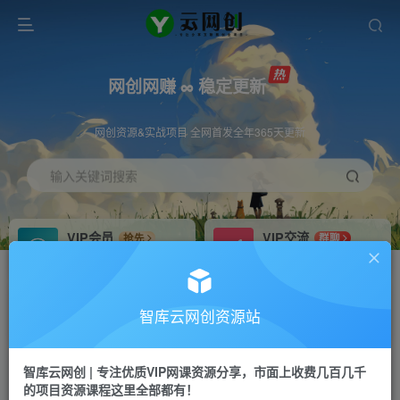
网创网赚 ∞ 稳定更新
网创资源&实战项目 全网首发全年365天更新
输入关键词搜索
VIP会员
VIP交流
抢先
群聊
免费下载全站资源
研究探讨更多创业项目路子。
VIP推广
招募站长
70%分佣
推荐
智库云网创资源站
会员专属推广链接
搭建同款网站，自己当老板
智库云网创 | 专注优质VIP网课资源分享，市面上收费几百几千
网赚网创
APP下载
项目
GO
的项目资源课程这里全部都有！
365天稳定跟新
安卓苹果下载