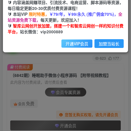
🔰 内容涵盖网赚项目、引流技术、电商运营、脚本源码等资源，
每日稳定更新20-30优质付费资源课程！
首页
创业课程
会员专属
正文
🔰 本站VIP
限时特惠，
￥79/年，￥99/永久 (推广佣金70%)，
全
站资源免费下载，
每天更新，欢迎加入！
（6842期）睡眠助手微信小程序源码 【附带视频
🔰
智库云网创开放加盟，搭建一个和智库云网创一样的知识付费
平台，
站长微信：vip2000889
教程】
开通VIP会员
加盟当站长
智库云网创
关注
私信
2年前发布
623
177
付费阅读
（6842期）睡眠助手微信小程序源码 【附带视频教程】
此内容为付费阅读，请付费后查看
会员专属资源
免费
会员
您暂无购买权限，请先开通会员
开通会员