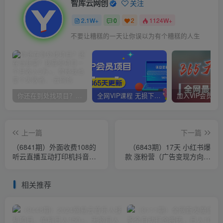
智库云网创
关注
2.1W+
0
2
1124W+
不要让糟糕的一天让你误以为有个糟糕的人生
你还在到处找项目？还在当韭菜？我靠卖项目一个月收入5万+，曾经我也是个失败者。
全网VIP课程 无损下载~
上一篇
下一篇
（6841期）外面收费108的
（6843期）17天 小红书爆
听云直播互动打印机抖音虚
款 涨粉营（广告变现方向）
拟电子打印头像语音播报祝
打造小红书博主IP、接广告
福语软件
变现
相关推荐