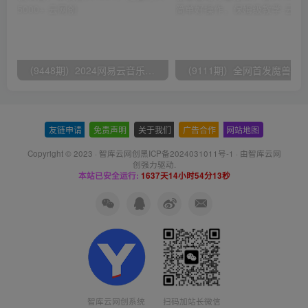
（9448期）2024网易云音乐人挂机项目，单机日入150+，无脑月入5000+
友链申请
-
免责声明
-
关于我们
-
广告合作
-
网站地图
Copyright © 2023 ·
智库云网创黑ICP备2024031011号-1
· 由
智库云网
创
强力驱动.
本站已安全运行:
1637天14小时54分14秒
智库云网创系统
扫码加站长微信