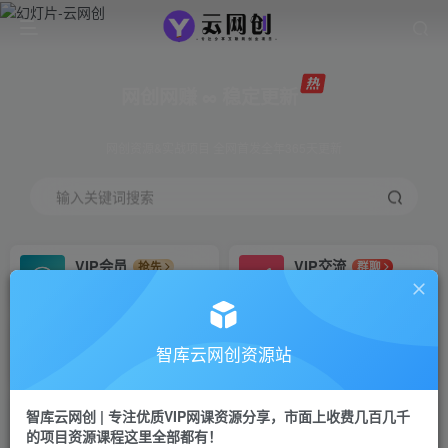
网创网赚 ∞ 稳定更新
网创资源&实战项目 全网首发全年365天更新
输入关键词搜索
VIP会员
VIP交流
抢先
群聊
免费下载全站资源
研究探讨更多创业项目路子。
VIP推广
招募站长
70%分佣
推荐
智库云网创资源站
会员专属推广链接
搭建同款网站，自己当老板
智库云网创 | 专注优质VIP网课资源分享，市面上收费几百几千
网赚网创
APP下载
项目
GO
的项目资源课程这里全部都有！
365天稳定跟新
安卓苹果下载