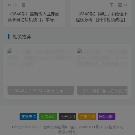
上一篇
下一篇
（6840期）最新懒人立邦阅
（6842期）睡眠助手微信小
读全自动挂机项目，单号一
程序源码 【附带视频教程】
天7-9元多号多撸【脚本+教
程】
相关推荐
（9448期）2024网易云音乐人挂机项目，单机日入150+，无脑月入5000+
友链申请
-
免责声明
-
关于我们
-
广告合作
-
网站地图
Copyright © 2023 ·
智库云网创黑ICP备2024031011号-1
· 由
智库云网
创
强力驱动.