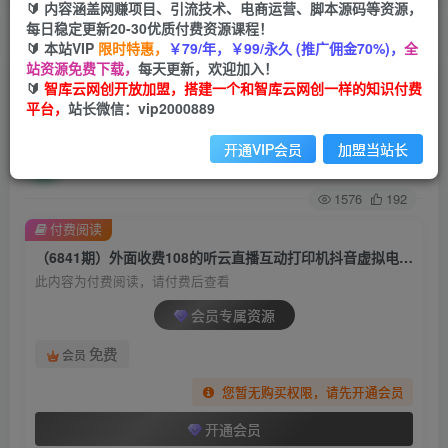
🔰 内容涵盖网赚项目、引流技术、电商运营、脚本源码等资源，
每日稳定更新20-30优质付费资源课程！
首页
创业课程
会员专属
正文
🔰 本站VIP
限时特惠，
￥79/年，￥99/永久 (推广佣金70%)，
全
站资源免费下载，
每天更新，欢迎加入！
（6841期）外面收费108的听云直播互动打印机抖
🔰
智库云网创开放加盟，搭建一个和智库云网创一样的知识付费
平台，
站长微信：vip2000889
音虚拟电子打印头像语音播报祝福语软件
开通VIP会员
加盟当站长
智库云网创
关注
私信
2年前发布
1576
192
付费阅读
（6841期）外面收费108的听云直播互动打印机抖音虚拟电子打印头像语音播报祝福语软件
此内容为付费阅读，请付费后查看
会员专属资源
免费
会员
您暂无购买权限，请先开通会员
开通会员