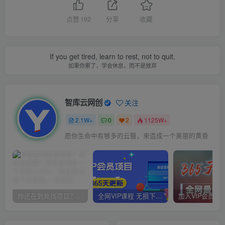
点赞
192
分享
收藏
If you get tired, learn to rest, not to quit.
如果你累了，学会休息，而不是放弃
智库云网创
关注
2.1W+
0
2
1125W+
愿你生命中有够多的云翳，来造成一个美丽的黄昏
你还在到处找项目？还在当韭菜？我靠卖项目一个月收入5万+，曾经我也是个失败者。
全网VIP课程 无损下载~