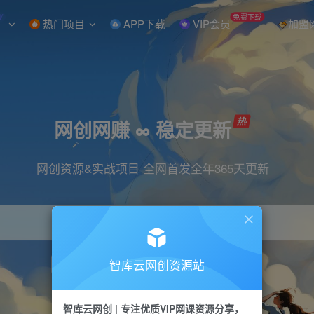
W
免费下载
热门项目
APP下载
VIP会员
加盟
网创网赚 ∞ 稳定更新
网创资源&实战项目 全网首发全年365天更新
智库云网创资源站
引流
抖音
直播
小红书
剪辑
快手
智库云网创 | 专注优质VIP网课资源分享，