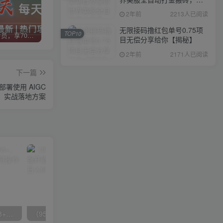
入1000+，简单好操作，保
2年前
2213人已阅读
姆级教学
无限接码撸红包单号0.75项
TOP10
加入VIP会员，享70%的推广提成，免费学习多种网上创业课程，菜鸟秒变大神！
智库云网创【VIP会员专属交流群】
加盟智库云网创，搭建同款项目资源站，实现日入2000+
目无偿分享给你【揭秘】
2年前
2171人已阅读
下一篇
部署使用 AIGC
实战落地方案
无脑全自动挂机，单窗口18+，可挂100+窗口，手机电脑均可操作
（9571期）快手直播短剧玩法，强开磁力聚星，结合多种变现方式日入600+