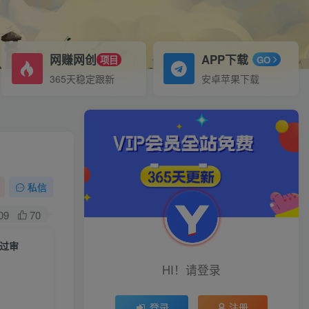
网赚网创
APP下载
项目
GO
365天稳定跟新
安卓苹果下载
私信
09
70
流过审
HI！请登录
登录
注册