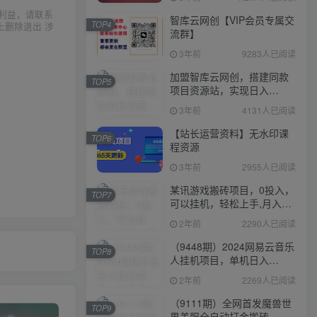
利益，请联系
智库云网创【VIP会员专属交
TOP4
上删除退出 涉
流群】
3年前
9283人已阅读
加盟智库云网创，搭建同款
TOP5
项目资源站，实现日入
2000+
3年前
4131人已阅读
【站长运营资料】无水印课
TOP6
程资源
3年前
2955人已阅读
某讯游戏搬砖项目，0投入，
TOP7
可以挂机，轻松上手,月入
3000+上不封顶
2年前
2290人已阅读
（9448期）2024网易云音乐
TOP8
人挂机项目，单机日入
150+，无脑月入5000+
2年前
2269人已阅读
（9111期）全网首发魔兽世
TOP9
界美服全自动打金搬砖，日