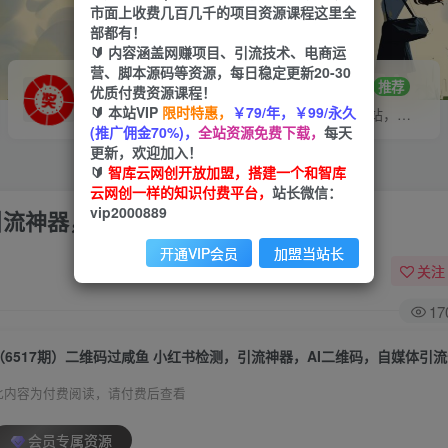
市面上收费几百几千的项目资源课程这里全
部都有！
🔰 内容涵盖网赚项目、引流技术、电商运
营、脚本源码等资源，每日稳定更新20-30
VIP推广
招募站长
70%分佣
推荐
优质付费资源课程！
🔰 本站VIP
限时特惠，
￥79/年，￥99/永久
会员专属推广链接
搭建同款网站，自己当老板
(推广佣金70%)，
全站资源免费下载，
每天
更新，欢迎加入！
🔰
智库云网创开放加盟，搭建一个和智库
云网创一样的知识付费平台，
站长微信：
vip2000889
引流神器，AI二维码，自媒体引流过审
开通VIP会员
加盟当站长
关注
17
（6517期）二维码过咸鱼 小红书检测，引流神器，AI二维码，自媒体引
此内容为付费阅读，请付费后查看
会员专属资源