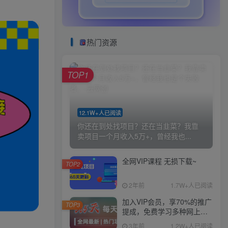
热门资源
TOP1
12.1W+人已阅读
你还在到处找项目？还在当韭菜？我靠
卖项目一个月收入5万+，曾经我也...
全网VIP课程 无损下载~
TOP2
2年前
1.7W+人已阅读
加入VIP会员，享70%的推广
TOP3
提成，免费学习多种网上创
业课程，菜鸟秒变大神！
3年前
1.2W+人已阅读