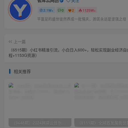
智库云网创
关注
2.1W+
0
2
1125W+
平富足的盛世徒然养成一批懦夫，困苦永远是坚强之母
上一篇
（6515期）小红书精准引流，小白日入600+，轻松实现副业经济自
程+1153G资源）
相关推荐
（9448期）2024网易云音乐人挂机项目，单机日入150+，无脑月入5000+