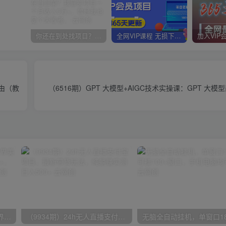
你还在到处找项目？还在当韭菜？我靠卖项目一个月收入5万+，曾经我也是个失败者。
全网VIP课程 无损下载~
由（教
（6516期）GPT 大模型+AIGC技术实操课：GPT 大模型
（9111期）全网首发魔兽世界美服全自动打金搬砖，日入1000+，简单好操作，保姆级教学
（9934期）24h无人直播支付宝项目，最新带货玩法，纯躺赚实测日入500+