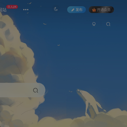
日入2K
网站
发布
开通会员