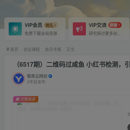
VIP会员
VIP交流
抢先
群聊
免费下载全站资源
研究探讨更多创业项目路子。
首页
创业课程
会员专属
正文
（6517期）二维码过咸鱼 小红书检测，
智库云网创
2年前发布
付费阅读