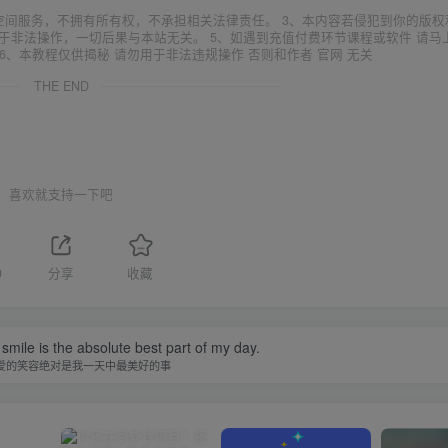
空间服务，不拥有所有权，不承担相关法律责任。 3、本内容若侵犯到你的版权
于非法操作，一切后果与本站无关。 5、如遇到充值付费环节课程或软件 请马
6、本教程仅供揭秘 请勿用于非法违规操作 否则和作者 官网 无关
THE END
喜欢就支持一下吧
0
分享
收藏
smile is the absolute best part of my day.
爱的笑容绝对是我一天中最美好的事