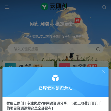
网创网赚 ∞ 稳定更新
网创资源&实战项目 全网首发全年365天更新
输入关键词搜索
VIP会员
VIP交流
抢先
群聊
免费下载全站资源
研究探讨更多创业项目路子。
VIP推广
招募站长
70%分佣
推荐
智库云网创资源站
会员专属推广链接
搭建同款网站，自己当老板
智库云网创 | 专注优质VIP网课资源分享，市面上收费几百几千
网赚网创
APP下载
项目
GO
的项目资源课程这里全部都有！
365天稳定跟新
安卓苹果下载