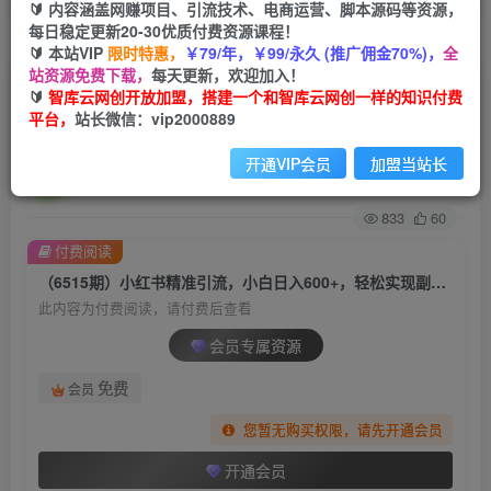
🔰 内容涵盖网赚项目、引流技术、电商运营、脚本源码等资源，
每日稳定更新20-30优质付费资源课程！
首页
创业课程
会员专属
正文
🔰 本站VIP
限时特惠，
￥79/年，￥99/永久 (推广佣金70%)，
全
站资源免费下载，
每天更新，欢迎加入！
（6515期）小红书精准引流，小白日入600+，轻
🔰
智库云网创开放加盟，搭建一个和智库云网创一样的知识付费
平台，
站长微信：vip2000889
松实现副业经济自由（教程+1153G资源）
开通VIP会员
加盟当站长
智库云网创
关注
私信
2年前发布
833
60
付费阅读
（6515期）小红书精准引流，小白日入600+，轻松实现副业经济自由（教程+1153G资源）
此内容为付费阅读，请付费后查看
会员专属资源
免费
会员
您暂无购买权限，请先开通会员
开通会员