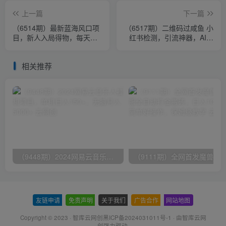
上一篇
下一篇
（6514期）最新蓝海风口项
（6517期）二维码过咸鱼 小
目，新人入局得物，每天两
红书检测，引流神器，AI二
小时，单账号一个月变现破
维码，自媒体引流过审
万
相关推荐
（9448期）2024网易云音乐人挂机项目，单机日入150+，无脑月入5000+
友链申请
-
免责声明
-
关于我们
-
广告合作
-
网站地图
Copyright © 2023 ·
智库云网创黑ICP备2024031011号-1
· 由
智库云网
创
强力驱动.