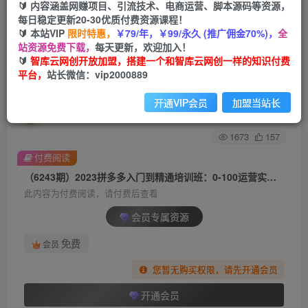
🔰 内容涵盖网赚项目、引流技术、电商运营、脚本源码等资源，
每日稳定更新20-30优质付费资源课程！
首页
创业课程
会员专属
正文
🔰 本站VIP
限时特惠，
￥79/年，￥99/永久 (推广佣金70%)，
全
站资源免费下载，
每天更新，欢迎加入！
（6243期）2023拼多多入门到精通培训班：0-100
🔰
智库云网创开放加盟，搭建一个和智库云网创一样的知识付费
平台，
站长微信：vip2000889
运营实战技巧 精细化系列课带你弯道超车
开通VIP会员
加盟当站长
智库云网创
关注
私信
2年前发布
1673
157
付费阅读
（6243期）2023拼多多入门到精通培训班：0-100运营实战技巧 精细化系列课带你弯道超车
此内容为付费阅读，请付费后查看
会员专属资源
免费
会员
您暂无购买权限，请先开通会员
开通会员