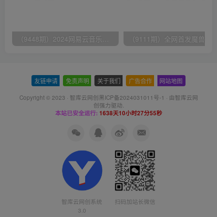
（9448期）2024网易云音乐人挂机项目，单机日入150+，无脑月入5000+
友链申请
-
免责声明
-
关于我们
-
广告合作
-
网站地图
Copyright © 2023 ·
智库云网创黑ICP备2024031011号-1
· 由
智库云网
创
强力驱动.
本站已安全运行:
1638天10小时27分55秒
智库云网创系统
扫码加站长微信
3.0