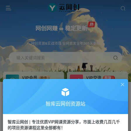
网创网赚 ∞ 稳定更新
网创资源&实战项目 全网首发全年365天更新
输入关键词搜索
VIP会员
VIP交流
抢先
群聊
免费下载全站资源
研究探讨更多创业项目路子。
VIP推广
招募站长
70%分佣
推荐
智库云网创资源站
会员专属推广链接
搭建同款网站，自己当老板
智库云网创 | 专注优质VIP网课资源分享，市面上收费几百几千
网赚网创
APP下载
项目
GO
的项目资源课程这里全部都有！
365天稳定跟新
安卓苹果下载