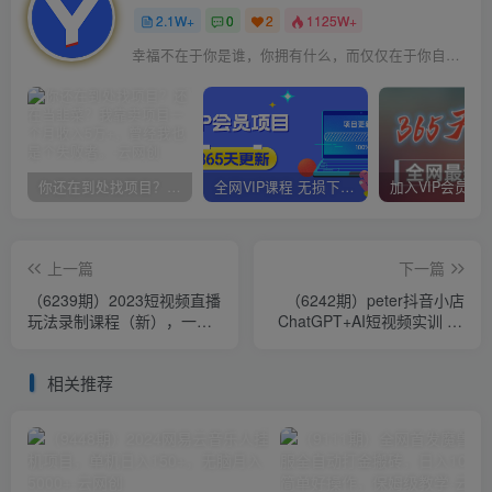
2.1W+
0
2
1125W+
幸福不在于你是谁，你拥有什么，而仅仅在于你自己怎么看待
你还在到处找项目？还在当韭菜？我靠卖项目一个月收入5万+，曾经我也是个失败者。
全网VIP课程 无损下载~
上一篇
下一篇
（6239期）2023短视频直播
（6242期）peter抖音小店
玩法录制课程（新），一套
ChatGPT+AI短视频实训 10
课完整学会直播带货！
分钟做一条爆款带货视频 7
天引爆销量
相关推荐