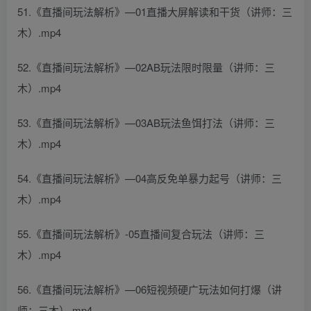
51.《直播间玩法解析》—01直播大屏解读和干货（讲师：三
木）.mp4
52.《直播间玩法解析》—02AB玩法限时限量（讲师：三
木）.mp4
53.《直播间玩法解析》—03AB玩法鱼饵打法（讲师：三
木）.mp4
54.《直播间玩法解析》—04高反免单暴力起号（讲师：三
木）.mp4
55.《直播间玩法解析》-05直播间复合玩法（讲师：三
木）.mp4
56.《直播间玩法解析》—06短视频硬广玩法如何打爆（讲
师：三木）.mp4