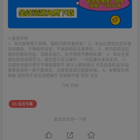
©
版权声明
1、本内容转载于网络，版权归原作者所有！ 2、本站仅提供信息存储
空间服务，不拥有所有权，不承担相关法律责任。 3、本内容若侵犯
到你的版权利益，请联系我们，会尽快给予删除处理！ 4、本站全资
源仅供测试和学习，请勿用于非法操作，一切后果与本站无关。 5、
如遇到充值付费环节课程或软件 请马上删除退出 涉及自身权益/利益
需要投资的一律不要相信，访客发现请向客服举报。 6、本教程仅供
揭秘 请勿用于非法违规操作 否则和作者 官网 无关
THE END
会员专属
喜欢就支持一下吧