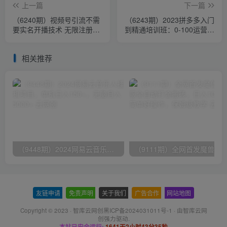
上一篇
下一篇
（6240期）视频号引流不需
（6243期）2023拼多多入门
要实名开播技术 无限注册新
到精通培训班：0-100运营实
视频号无限开播都不需要实
战技巧 精细化系列课带你弯
名开播
道超车
相关推荐
（9448期）2024网易云音乐人挂机项目，单机日入150+，无脑月入5000+
友链申请
-
免责声明
-
关于我们
-
广告合作
-
网站地图
Copyright © 2023 ·
智库云网创黑ICP备2024031011号-1
· 由
智库云网
创
强力驱动.
本站已安全运行:
1641天2小时43分36秒