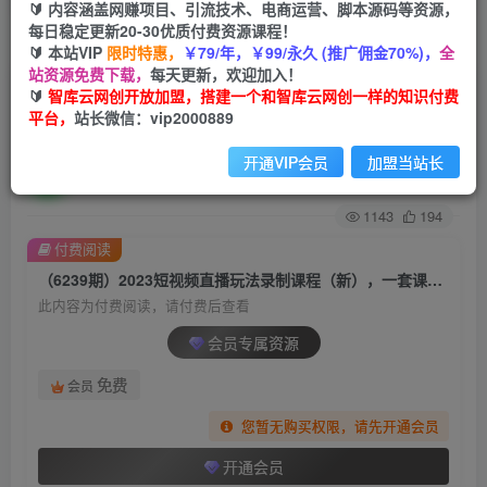
🔰 内容涵盖网赚项目、引流技术、电商运营、脚本源码等资源，
每日稳定更新20-30优质付费资源课程！
首页
创业课程
会员专属
正文
🔰 本站VIP
限时特惠，
￥79/年，￥99/永久 (推广佣金70%)，
全
站资源免费下载，
每天更新，欢迎加入！
（6239期）2023短视频直播玩法录制课程
🔰
智库云网创开放加盟，搭建一个和智库云网创一样的知识付费
平台，
站长微信：vip2000889
（新），一套课完整学会直播带货！
开通VIP会员
加盟当站长
智库云网创
关注
私信
2年前发布
1143
194
付费阅读
（6239期）2023短视频直播玩法录制课程（新），一套课完整学会直播带货！
此内容为付费阅读，请付费后查看
会员专属资源
免费
会员
您暂无购买权限，请先开通会员
开通会员