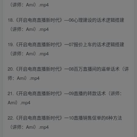
（讲师：Ami）.mp4
18.《开启电商直播新时代》—06心理建设的话术逻辑搭建
（讲师：Ami）.mp4
19.《开启电商直播新时代》一07报价上车的话术逻辑搭建
（讲师：Ami）.mp4
20.《开启电商直播新时代》一08百万直播间的逼单话术（讲
师：Ami）.mp4
21.《开启电商直播新时代》—09直播的转款话术（讲师：
Ami）.mp4
22.《开启电商直播新时代》一10直播销售促单的6种方法
（讲师：Ami）.mp4