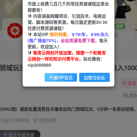
市面上收费几百几千的项目资源课程这里全
部都有！
🔰 内容涵盖网赚项目、引流技术、电商运
营、脚本源码等资源，每日稳定更新20-30
VIP推广
招募站长
70%分佣
推荐
优质付费资源课程！
🔰 本站VIP
限时特惠，
￥79/年，￥99/永久
会员专属推广链接
搭建同款网站，自己当老板
(推广佣金70%)，
全站资源免费下载，
每天
更新，欢迎加入！
🔰
智库云网创开放加盟，搭建一个和智库
云网创一样的知识付费平台，
站长微信：
vip2000889
领域玩法，3分钟一条原创视频，轻松日入100
开通VIP会员
加盟当站长
关注
202
此内容为付费阅读，请付费后查看
会员专属资源