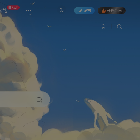
日入2K
网站
发布
开通会员