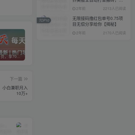
入1000+，简单好操作，保
2年前
2213人已阅读
姆级教学
无限接码撸红包单号0.75项
TOP10
目无偿分享给你【揭秘】
2年前
2170人已阅读
加入VIP会员，享70%的推广提成，免费学习多种网上创业课程，菜鸟秒变大神！
智库云网创【VIP会员专属交流群】
加盟智库云网创，搭建同款项目资源站，实现日入2000+
下一篇
，小白兼职月入
10万+