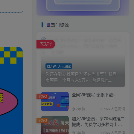
热门资源
TOP1
12.1W+人已阅读
你还在到处找项目？还在当韭菜？我靠
卖项目一个月收入5万+，曾经我也...
全网VIP课程 无损下载~
TOP2
2年前
1.7W+人已阅读
加入VIP会员，享70%的推广
TOP3
提成，免费学习多种网上创
业课程，菜鸟秒变大神！
3年前
1.2W+人已阅读