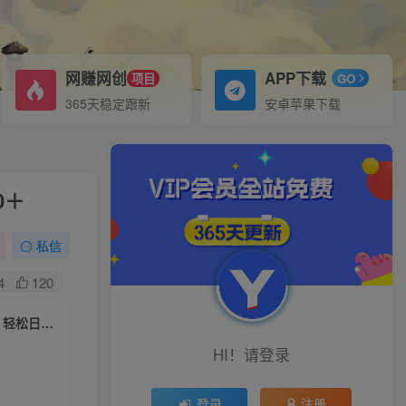
网赚网创
APP下载
项目
GO
365天稳定跟新
安卓苹果下载
0＋
私信
4
120
（9982期）最新批量混剪技术撸收益热门领域玩法，3分钟一条原创视频，轻松日入1000＋
HI！请登录
登录
注册