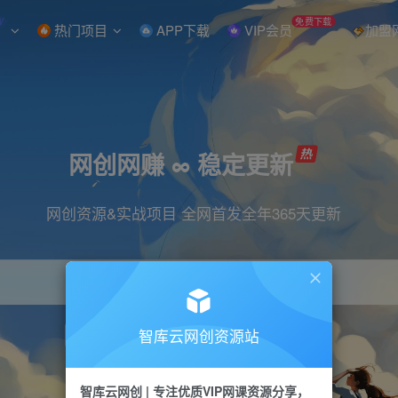
W
免费下载
热门项目
APP下载
VIP会员
加盟
网创网赚 ∞ 稳定更新
网创资源&实战项目 全网首发全年365天更新
智库云网创资源站
引流
抖音
直播
小红书
剪辑
快手
智库云网创 | 专注优质VIP网课资源分享，