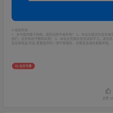
©
版权声明
1、本内容转载于网络，版权归原作者所有！ 2、本站仅提供信息存储
我们，会尽快给予删除处理！ 4、本站全资源仅供测试和学习，请勿用
及自身权益/利益 需要投资的一律不要相信，访客发现请向客服举报。 
会员专属
点赞
12