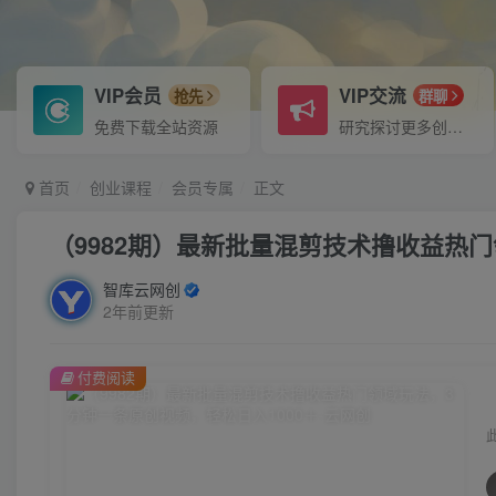
VIP会员
VIP交流
抢先
群聊
免费下载全站资源
研究探讨更多创业项目路子。
首页
创业课程
会员专属
正文
（9982期）最新批量混剪技术撸收益热门
智库云网创
2年前更新
付费阅读