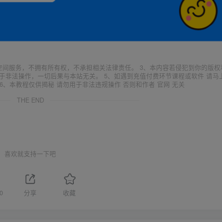
空间服务，不拥有所有权，不承担相关法律责任。 3、本内容若侵犯到你的版权
于非法操作，一切后果与本站无关。 5、如遇到充值付费环节课程或软件 请马
6、本教程仅供揭秘 请勿用于非法违规操作 否则和作者 官网 无关
THE END
喜欢就支持一下吧
0
分享
收藏