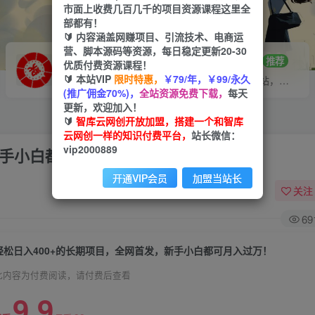
市面上收费几百几千的项目资源课程这里全
部都有！
🔰 内容涵盖网赚项目、引流技术、电商运
营、脚本源码等资源，每日稳定更新20-30
VIP推广
招募站长
70%分佣
推荐
优质付费资源课程！
🔰 本站VIP
限时特惠，
￥79/年，￥99/永久
会员专属推广链接
搭建同款网站，自己当老板
(推广佣金70%)，
全站资源免费下载，
每天
更新，欢迎加入！
🔰
智库云网创开放加盟，搭建一个和智库
云网创一样的知识付费平台，
站长微信：
vip2000889
新手小白都可月入过万！
开通VIP会员
加盟当站长
关注
69
轻松日入400+的长期项目，全网首发，新手小白都可月入过万！
此内容为付费阅读，请付费后查看
9.9