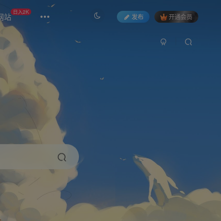
日入2K
网站
发布
开通会员