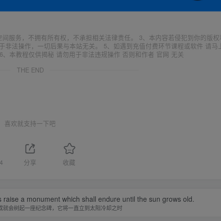
空间服务，不拥有所有权，不承担相关法律责任。 3、本内容若侵犯到你的版权
于非法操作，一切后果与本站无关。 5、如遇到充值付费环节课程或软件 请马
6、本教程仅供揭秘 请勿用于非法违规操作 否则和作者 官网 无关
THE END
喜欢就支持一下吧
4
分享
收藏
 raise a monument which shall endure until the sun grows old.
成就会树起一座纪念碑，它将一直立到太阳冷却之时