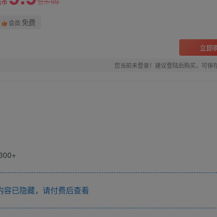
99
云币
云币
免费
会员
立即
您当前未登录！建议登陆后购买，可保
00+
内容已隐藏，请付费后查看