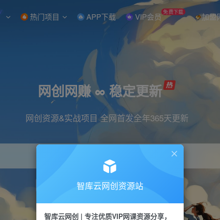
W
免费下载
热门项目
APP下载
VIP会员
加盟
网创网赚 ∞ 稳定更新
网创资源&实战项目 全网首发全年365天更新
智库云网创资源站
引流
抖音
直播
小红书
剪辑
快手
智库云网创 | 专注优质VIP网课资源分享，