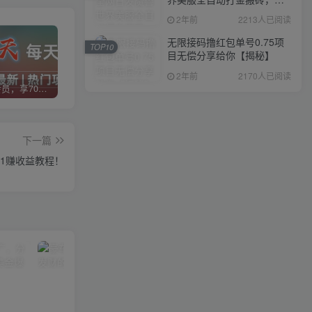
入1000+，简单好操作，保
2年前
2213人已阅读
姆级教学
无限接码撸红包单号0.75项
TOP10
目无偿分享给你【揭秘】
2年前
2170人已阅读
加入VIP会员，享70%的推广提成，免费学习多种网上创业课程，菜鸟秒变大神！
智库云网创【VIP会员专属交流群】
加盟智库云网创，搭建同款项目资源站，实现日入2000+
下一篇
到1赚收益教程！