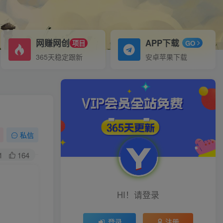
网赚网创
APP下载
项目
GO
365天稳定跟新
安卓苹果下载
私信
1
164
HI！请登录
登录
注册