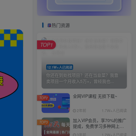
热门资源
TOP1
12.1W+人已阅读
你还在到处找项目？还在当韭菜？我靠
卖项目一个月收入5万+，曾经我也...
全网VIP课程 无损下载~
TOP2
2年前
1.7W+人已阅读
加入VIP会员，享70%的推广
TOP3
提成，免费学习多种网上创
业课程，菜鸟秒变大神！
3年前
1.2W+人已阅读