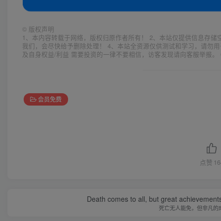
©
版权声明
1、本内容转载于网络，版权归原作者所有！ 2、本站仅提供信息存储
我们，会尽快给予删除处理！ 4、本站全资源仅供测试和学习，请勿用
及自身权益/利益 需要投资的一律不要相信，访客发现请向客服举报。 
会员免费
点赞
16
Death comes to all, but great achievements
死亡无人能免，但非凡的