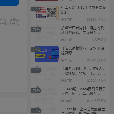
智库云网创【VIP会员专属交
TOP4
流群】
利益，请联系
3年前
9283人已阅读
上删除退出 涉
加盟智库云网创，搭建同款
TOP5
项目资源站，实现日入
2000+
3年前
4130人已阅读
【站长运营资料】无水印课
TOP6
程资源
3年前
2954人已阅读
某讯游戏搬砖项目，0投入，
TOP7
可以挂机，轻松上手,月入
3000+上不封顶
2年前
2290人已阅读
（9448期）2024网易云音乐
TOP8
人挂机项目，单机日入
150+，无脑月入5000+
2年前
2269人已阅读
（9111期）全网首发魔兽世
TOP9
界美服全自动打金搬砖，日