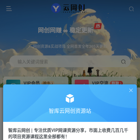
网创网赚 ∞ 稳定更新
网创资源&实战项目 全网首发全年365天更新
输入关键词搜索
VIP会员
VIP交流
抢先
群聊
免费下载全站资源
研究探讨更多创业项目路子。
VIP推广
招募站长
70%分佣
推荐
智库云网创资源站
会员专属推广链接
搭建同款网站，自己当老板
智库云网创 | 专注优质VIP网课资源分享，市面上收费几百几千
网赚网创
APP下载
项目
GO
的项目资源课程这里全部都有！
365天稳定跟新
安卓苹果下载