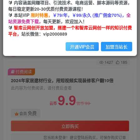
🔰 内容涵盖网赚项目、引流技术、电商运营、脚本源码等资源，
每日稳定更新20-30优质付费资源课程！
首页
创业课程
会员免费
正文
🔰 本站VIP
限时特惠，
￥79/年，￥99/永久 (推广佣金70%)，
全
站资源免费下载，
每天更新，欢迎加入！
2024年家居建材行业，用短视频实现装修客户翻
🔰
智库云网创开放加盟，搭建一个和智库云网创一样的知识付费
平台，
站长微信：vip2000889
10倍
开通VIP会员
加盟当站长
智库云网创
关注
私信
2年前发布
1427
185
付费阅读
2024年家居建材行业，用短视频实现装修客户翻10倍
此内容为付费阅读，请付费后查看
9.9
99
云币
云币
免费
会员
立即购买
您当前未登录！建议登陆后购买，可保存购买订单