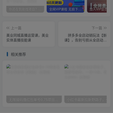
你还在到处找项目？还在当韭菜？我靠卖项目一个月收入5万+，曾经我也是个失败者。
全网VIP课程 无损下载~
上一篇
下一篇
美业同城直播运营课，美业
拼多多全店动销玩法【新
实体直播技能课
课】，告别亏损从全店动销
开始
相关推荐
无限接码撸红包单号0.75项目无偿分享给你【揭秘】
小红