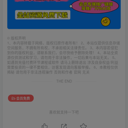
©
版权声明
1、本内容转载于网络，版权归原作者所有！ 2、本站仅提供信息存储
空间服务，不拥有所有权，不承担相关法律责任。 3、本内容若侵犯
到你的版权利益，请联系我们，会尽快给予删除处理！ 4、本站全资
源仅供测试和学习，请勿用于非法操作，一切后果与本站无关。 5、
如遇到充值付费环节课程或软件 请马上删除退出 涉及自身权益/利益
需要投资的一律不要相信，访客发现请向客服举报。 6、本教程仅供
揭秘 请勿用于非法违规操作 否则和作者 官网 无关
THE END
会员免费
喜欢就支持一下吧