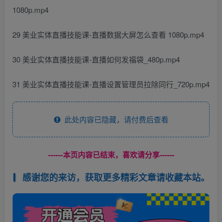
1080p.mp4
29 美业实体直播技能课-直播数据大屏怎么查看 1080p.mp4
30 美业实体直播技能课-直播如何发福袋_480p.mp4
31 美业实体直播技能课-直播设置管理员拉除同行_720p.mp4
此处内容已隐藏，请付费后查看
------本页内容已结束，喜欢请分享------
感谢您的来访，获取更多精彩文章请收藏本站。