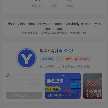
点赞
116
分享
收藏
Nobody looks down on you because everybody is too busy to
look at you.
没谁瞧不起你，因为别人根本就没瞧你，大家都很忙的
智库云网创
关注
2.1W+
0
2
1125W+
只要还有明天，今天就永远是起跑线
你还在到处找项目？还在当韭菜？我靠卖项目一个月收入5万+，曾经我也是个失败者。
全网VIP课程 无损下载~