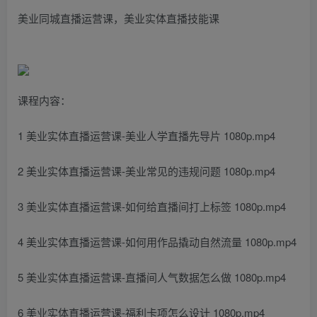
美业同城直播运营课，美业实体直播技能课
课程内容：
1 美业实体直播运营课-美业人学直播先导片 1080p.mp4
2 美业实体直播运营课-美业常见的违规问题 1080p.mp4
3 美业实体直播运营课-如何给直播间打上标签 1080p.mp4
4 美业实体直播运营课-如何用作品撬动自然流量 1080p.mp4
5 美业实体直播运营课-直播间人气数据怎么做 1080p.mp4
6 美业实体直播运营课-福利卡项怎么设计 1080p.mp4