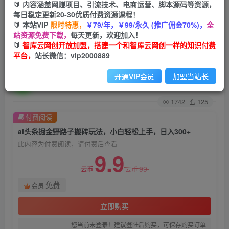
🔰 内容涵盖网赚项目、引流技术、电商运营、脚本源码等资源，
每日稳定更新20-30优质付费资源课程！
首页
会员免费
正文
🔰 本站VIP
限时特惠，
￥79/年，￥99/永久 (推广佣金70%)，
全
站资源免费下载，
每天更新，欢迎加入！
ai头条掘金野路子搬砖玩法，小白轻松上手，日入
🔰
智库云网创开放加盟，搭建一个和智库云网创一样的知识付费
平台，
站长微信：vip2000889
300+
开通VIP会员
加盟当站长
智库云网创
关注
私信
2年前发布
1742
125
付费阅读
ai头条掘金野路子搬砖玩法，小白轻松上手，日入300+
此内容为付费阅读，请付费后查看
9.9
99
云币
云币
免费
会员
立即购买
您当前未登录！建议登陆后购买，可保存购买订单