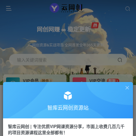
网创网赚 ∞ 稳定更新
网创资源&实战项目 全网首发全年365天更新
输入关键词搜索
VIP会员
VIP交流
抢先
群聊
免费下载全站资源
研究探讨更多创业项目路子。
VIP推广
招募站长
70%分佣
推荐
智库云网创资源站
会员专属推广链接
搭建同款网站，自己当老板
智库云网创 | 专注优质VIP网课资源分享，市面上收费几百几千
网赚网创
APP下载
项目
GO
的项目资源课程这里全部都有！
365天稳定跟新
安卓苹果下载