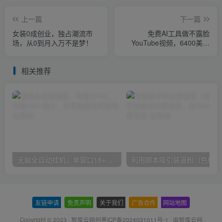
上一篇
下一篇
女装0成创业，独占潮流市
免费AI工具做不露脸
场，从0到月入万不是梦！
YouTube视频，6400美金
月，无任何门槛，小白轻松
上手
相关推荐
无脑全自动挂机，单窗口18+，可挂100+窗口，手机电脑均可操作
利用
友链申请
-
免责声明
-
关于我们
-
广告合作
-
网站地图
Copyright © 2023 ·
智库云网创黑ICP备2024031011号-1
· 由
智库云网