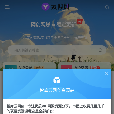
网创网赚 ∞ 稳定更新
网创资源&实战项目 全网首发全年365天更新
输入关键词搜索
VIP会员
VIP交流
抢先
群聊
免费下载全站资源
研究探讨更多创业项目路子。
VIP推广
招募站长
70%分佣
推荐
智库云网创资源站
会员专属推广链接
搭建同款网站，自己当老板
智库云网创 | 专注优质VIP网课资源分享，市面上收费几百几千
网赚网创
APP下载
项目
GO
的项目资源课程这里全部都有！
365天稳定跟新
安卓苹果下载