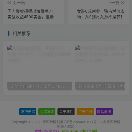
上一篇
下一篇
国内爆款视频出海赚美刀，
女装0成创业，独占潮流市
实战收益4500美金，批量无
场，从0到月入万不是梦！
脑搬运，无需经验直接上手
相关推荐
无脑全自动挂机，单窗口18+，可挂100+窗口，手机电脑均可操作
利用
友链申请
-
免责声明
-
关于我们
-
广告合作
-
网站地图
Copyright © 2023 ·
智库云网创黑ICP备2024031011号-1
· 由
智库云网
创
强力驱动.
本站已安全运行:
1638天14小时0分16秒