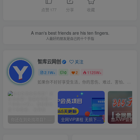
点赞
177
分享
收藏
A man's best friends are his ten fingers.
人最好的朋友是自己的十个手指
智库云网创
关注
2.1W+
0
2
1125W+
如果你不好好享受生活，你的悲伤、难过、害怕、羞愧和内疚会代替你享受
你还在到处找项目？还在当韭菜？我靠卖项目一个月收入5万+，曾经我也是个失败者。
全网VIP课程 无损下载~