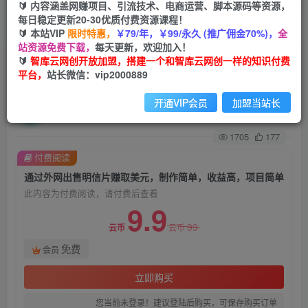
🔰 内容涵盖网赚项目、引流技术、电商运营、脚本源码等资源，
每日稳定更新20-30优质付费资源课程！
首页
会员免费
正文
🔰 本站VIP
限时特惠，
￥79/年，￥99/永久 (推广佣金70%)，
全
站资源免费下载，
每天更新，欢迎加入！
通过外网出售明信片赚取美元，制作简单，收益
🔰
智库云网创开放加盟，搭建一个和智库云网创一样的知识付费
平台，
站长微信：vip2000889
高，项目简单
开通VIP会员
加盟当站长
智库云网创
关注
私信
2年前发布
1705
177
付费阅读
通过外网出售明信片赚取美元，制作简单，收益高，项目简单
此内容为付费阅读，请付费后查看
9.9
99
云币
云币
免费
会员
立即购买
您当前未登录！建议登陆后购买，可保存购买订单