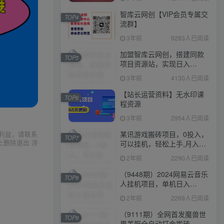
智库云网创【VIP会员专属交
TOP4
流群】
3年前
9283人已阅读
加盟智库云网创，搭建同款
TOP5
项目资源站，实现日入
2000+
3年前
4130人已阅读
【站长运营资料】无水印课
TOP6
程资源
3年前
2954人已阅读
某讯游戏搬砖项目，0投入，
利益，请联系
TOP7
上删除退出 涉
可以挂机，轻松上手,月入
3000+上不封顶
2年前
2290人已阅读
（9448期）2024网易云音乐
TOP8
人挂机项目，单机日入
150+，无脑月入5000+
2年前
2269人已阅读
（9111期）全网首发魔兽世
TOP9
界美服全自动打金搬砖，日