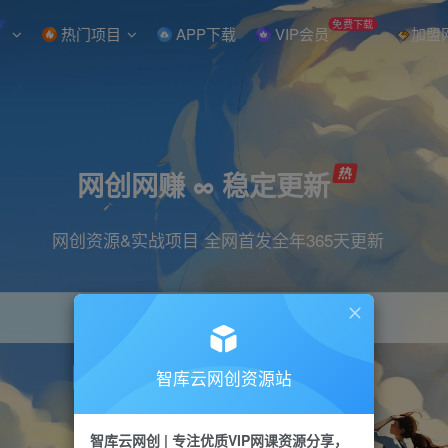
W
免费下载
热门项目
APP下载
VIP会员
加盟
网创网赚 ∞ 稳定更新
网创资源&实战项目 全网首发全年365天更新
智库云网创资源站
引流
抖音
直播
小红书
剪辑
快手
智库云网创 | 专注优质VIP网课资源分享，