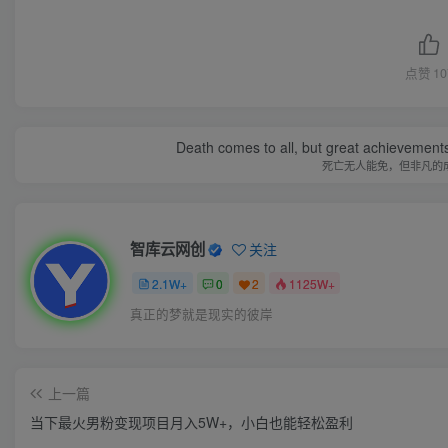
点赞
10
Death comes to all, but great achievements
死亡无人能免，但非凡的
智库云网创
关注
2.1W+
0
2
1125W+
真正的梦就是现实的彼岸
上一篇
当下最火男粉变现项目月入5W+，小白也能轻松盈利