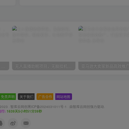
利用脚本吸引装逼粉（色粉），打造知识付费系统，附388元美女写真项目
无人直播助眠项目，无脑挂机，操作简单，解放双手，礼物刷不停
免责声明
-
关于我们
-
广告合作
-
网站地图
 2023 ·
智库云网创黑ICP备2024031011号-1
· 由
智库云网创
强力驱动.
行:
1639天5小时51分40秒