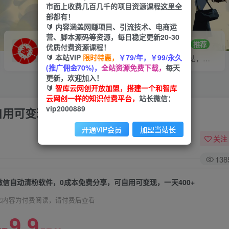
市面上收费几百几千的项目资源课程这里全
部都有！
🔰 内容涵盖网赚项目、引流技术、电商运
营、脚本源码等资源，每日稳定更新20-30
VIP推广
招募站长
70%分佣
推荐
优质付费资源课程！
🔰 本站VIP
限时特惠，
￥79/年，￥99/永久
会员专属推广链接
搭建同款网站，自己当老板
(推广佣金70%)，
全站资源免费下载，
每天
更新，欢迎加入！
🔰
智库云网创开放加盟，搭建一个和智库
云网创一样的知识付费平台，
站长微信：
vip2000889
用可变现，一天400+
开通VIP会员
加盟当站长
关注
138
微信自动清粉软件，0成本免费分享，可自用可变现，一天400+
此内容为付费阅读，请付费后查看
9.9