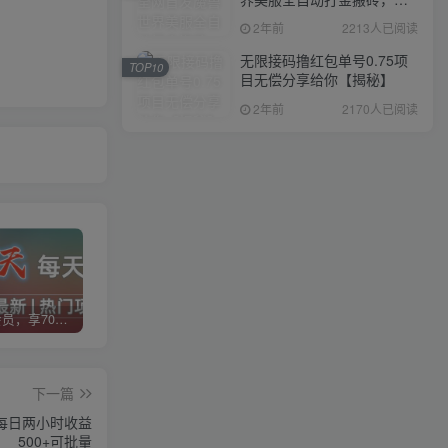
入1000+，简单好操作，保
2年前
2213人已阅读
姆级教学
无限接码撸红包单号0.75项
TOP10
目无偿分享给你【揭秘】
2年前
2170人已阅读
加入VIP会员，享70%的推广提成，免费学习多种网上创业课程，菜鸟秒变大神！
智库云网创【VIP会员专属交流群】
加盟智库云网创，搭建同款项目资源站，实现日入2000+
下一篇
每日两小时收益
500+可批量