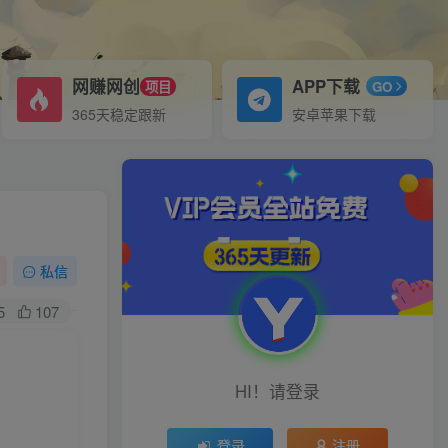
网赚网创
APP下载
项目
GO
365天稳定跟新
安卓苹果下载
私信
5
107
HI！请登录
登录
注册