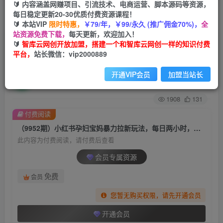
🔰 内容涵盖网赚项目、引流技术、电商运营、脚本源码等资源，
每日稳定更新20-30优质付费资源课程！
首页
创业课程
会员专属
正文
🔰 本站VIP
限时特惠，
￥79/年，￥99/永久 (推广佣金70%)，
全
站资源免费下载，
每天更新，欢迎加入！
（9952期）小红书孕妇宝妈暴力拉新玩法，每日
🔰
智库云网创开放加盟，搭建一个和智库云网创一样的知识付费
平台，
站长微信：vip2000889
两小时，单日收益500+
开通VIP会员
加盟当站长
智库云网创
关注
私信
2年前更新
1908
131
付费阅读
（9952期）小红书孕妇宝妈暴力拉新玩法，每日两小时，单日收益500+
此内容为付费阅读，请付费后查看
会员专属资源
免费
会员
您暂无购买权限，请先开通会员
开通会员