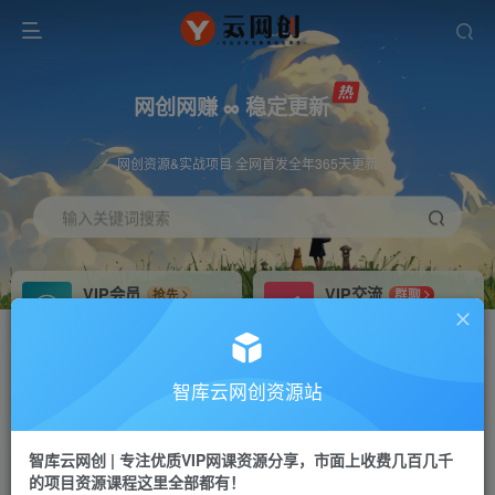
网创网赚 ∞ 稳定更新
网创资源&实战项目 全网首发全年365天更新
输入关键词搜索
VIP会员
VIP交流
抢先
群聊
免费下载全站资源
研究探讨更多创业项目路子。
VIP推广
招募站长
70%分佣
推荐
智库云网创资源站
会员专属推广链接
搭建同款网站，自己当老板
智库云网创 | 专注优质VIP网课资源分享，市面上收费几百几千
网赚网创
APP下载
项目
GO
的项目资源课程这里全部都有！
365天稳定跟新
安卓苹果下载