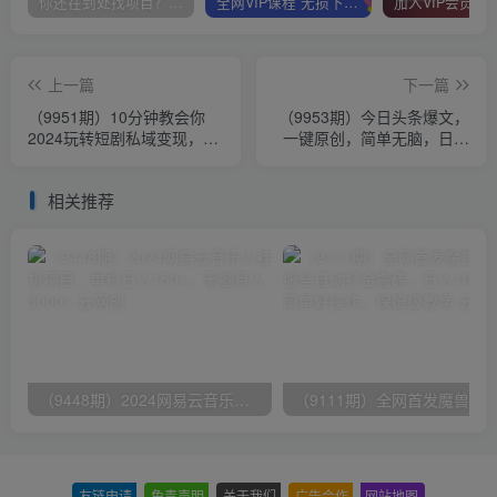
你还在到处找项目？还在当韭菜？我靠卖项目一个月收入5万+，曾经我也是个失败者。
全网VIP课程 无损下载~
上一篇
下一篇
（9951期）10分钟教会你
（9953期）今日头条爆文，
2024玩转短剧私域变现，小
一键原创，简单无脑，日入
白也能轻松日入500+
2000+
相关推荐
（9448期）2024网易云音乐人挂机项目，单机日入150+，无脑月入5000+
友链申请
-
免责声明
-
关于我们
-
广告合作
-
网站地图