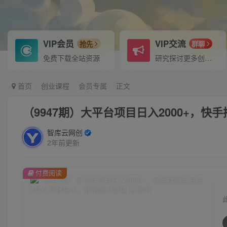
VIP会员
VIP交流
抢先
群聊
免费下载全站资源
研究探讨更多创业项目路子。
首页
创业课程
会员专属
正文
（9947期）大平台项目日入2000+，
智库云网创
2年前更新
付费阅读