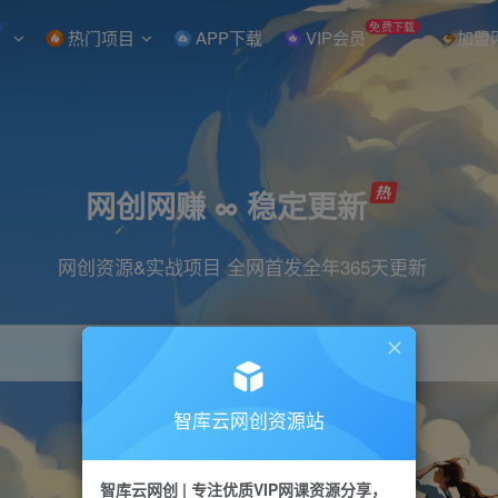
W
免费下载
热门项目
APP下载
VIP会员
加盟
网创网赚 ∞ 稳定更新
网创资源&实战项目 全网首发全年365天更新
智库云网创资源站
引流
抖音
直播
小红书
剪辑
快手
智库云网创 | 专注优质VIP网课资源分享，