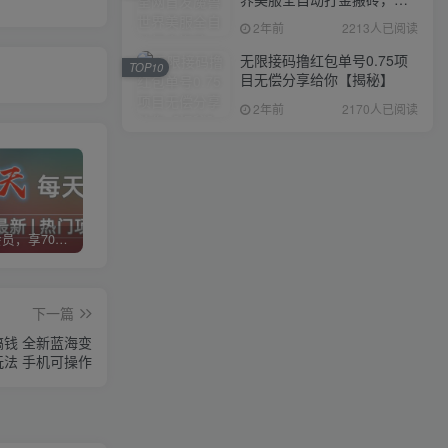
入1000+，简单好操作，保
2年前
2213人已阅读
姆级教学
无限接码撸红包单号0.75项
TOP10
目无偿分享给你【揭秘】
2年前
2170人已阅读
加入VIP会员，享70%的推广提成，免费学习多种网上创业课程，菜鸟秒变大神！
智库云网创【VIP会员专属交流群】
加盟智库云网创，搭建同款项目资源站，实现日入2000+
下一篇
搞钱 全新蓝海变
玩法 手机可操作