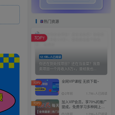
热门资源
TOP1
12.1W+人已阅读
你还在到处找项目？还在当韭菜？我靠
卖项目一个月收入5万+，曾经我也...
全网VIP课程 无损下载~
TOP2
2年前
1.7W+人已阅读
加入VIP会员，享70%的推广
TOP3
提成，免费学习多种网上创
业课程，菜鸟秒变大神！
3年前
1.2W+人已阅读