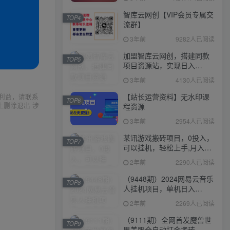
智库云网创【VIP会员专属交
TOP4
流群】
3年前
9282人已阅读
加盟智库云网创，搭建同款
TOP5
项目资源站，实现日入
2000+
3年前
4130人已阅读
【站长运营资料】无水印课
利益，请联系
TOP6
上删除退出 涉
程资源
3年前
2954人已阅读
某讯游戏搬砖项目，0投入，
TOP7
可以挂机，轻松上手,月入
3000+上不封顶
2年前
2290人已阅读
（9448期）2024网易云音乐
TOP8
人挂机项目，单机日入
150+，无脑月入5000+
2年前
2269人已阅读
（9111期）全网首发魔兽世
TOP9
界美服全自动打金搬砖，日