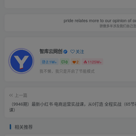
pride relates more to our opinion of o
骄傲多半涉及我们自己
智库云网创
关注
2.1W+
0
2
1125W+
我不懒，我只是开启了节能模式
上一篇
（9946期）最新小红书·电商运营实战课，从0打造 全程实战（65节视频
课）
相关推荐