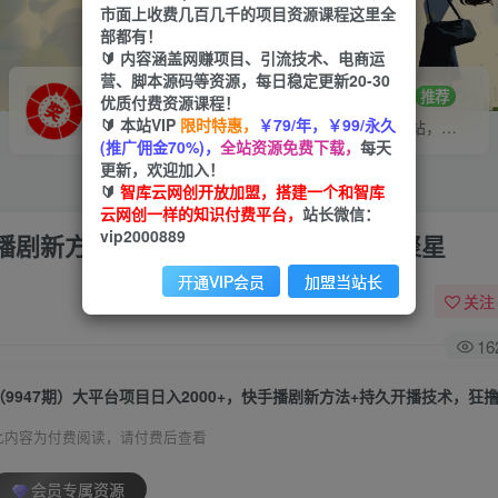
市面上收费几百几千的项目资源课程这里全
部都有！
🔰 内容涵盖网赚项目、引流技术、电商运
营、脚本源码等资源，每日稳定更新20-30
VIP推广
招募站长
70%分佣
推荐
优质付费资源课程！
🔰 本站VIP
限时特惠，
￥79/年，￥99/永久
会员专属推广链接
搭建同款网站，自己当老板
(推广佣金70%)，
全站资源免费下载，
每天
更新，欢迎加入！
🔰
智库云网创开放加盟，搭建一个和智库
云网创一样的知识付费平台，
站长微信：
vip2000889
快手播剧新方法+持久开播技术，狂撸磁力聚星
开通VIP会员
加盟当站长
关注
16
（9947期）大平台项目日入2000+，快手播剧新方法+持久开播技术，狂
此内容为付费阅读，请付费后查看
会员专属资源