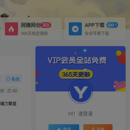
网赚网创
APP下载
项目
GO
365天稳定跟新
安卓苹果下载
私信
28
42
撸磁力聚星
HI！请登录
登录
注册