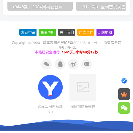
（9448期）2024网易云音乐人挂机项目，单机日入150+，无脑月入5000+
友链申请
-
免责声明
-
关于我们
-
广告合作
-
网站地图
Copyright © 2023 ·
智库云网创黑ICP备2024031011号-1
· 由
智库云网
创
强力驱动.
本站已安全运行:
1641天0小时48分13秒
智库云网创系统
扫码加站长微信
3.0