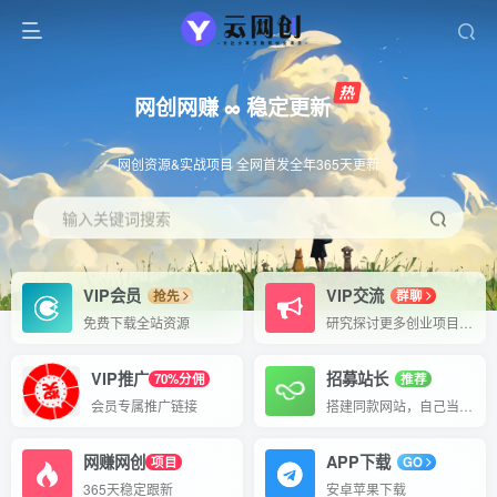
网创网赚 ∞ 稳定更新
网创资源&实战项目 全网首发全年365天更新
输入关键词搜索
VIP会员
VIP交流
抢先
群聊
免费下载全站资源
研究探讨更多创业项目路子。
VIP推广
招募站长
70%分佣
推荐
会员专属推广链接
搭建同款网站，自己当老板
网赚网创
APP下载
项目
GO
365天稳定跟新
安卓苹果下载