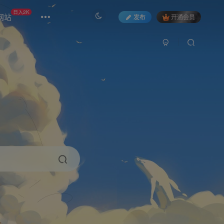
日入2K
网站
发布
开通会员