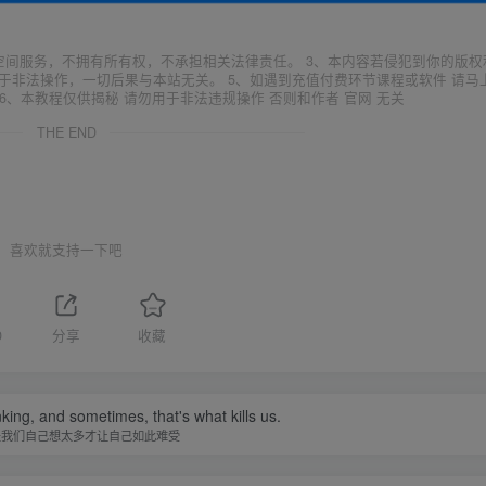
空间服务，不拥有所有权，不承担相关法律责任。 3、本内容若侵犯到你的版权
于非法操作，一切后果与本站无关。 5、如遇到充值付费环节课程或软件 请马
6、本教程仅供揭秘 请勿用于非法违规操作 否则和作者 官网 无关
THE END
喜欢就支持一下吧
0
分享
收藏
nking, and sometimes, that's what kills us.
是我们自己想太多才让自己如此难受