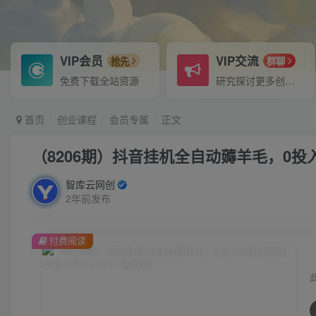
VIP会员
VIP交流
抢先
群聊
免费下载全站资源
研究探讨更多创业项目路子。
首页
创业课程
会员专属
正文
（8206期）抖音挂机全自动薅羊毛，0投入
智库云网创
2年前发布
付费阅读