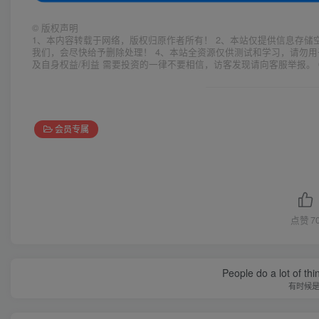
©
版权声明
1、本内容转载于网络，版权归原作者所有！ 2、本站仅提供信息存储
我们，会尽快给予删除处理！ 4、本站全资源仅供测试和学习，请勿用
及自身权益/利益 需要投资的一律不要相信，访客发现请向客服举报。 
会员专属
点赞
7
People do a lot of thi
有时候