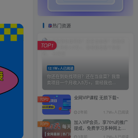
热门资源
TOP1
12.1W+人已阅读
你还在到处找项目？还在当韭菜？我靠
卖项目一个月收入5万+，曾经我也...
全网VIP课程 无损下载~
TOP2
2年前
1.7W+人已阅读
加入VIP会员，享70%的推广
TOP3
提成，免费学习多种网上创
业课程，菜鸟秒变大神！
3年前
1.2W+人已阅读