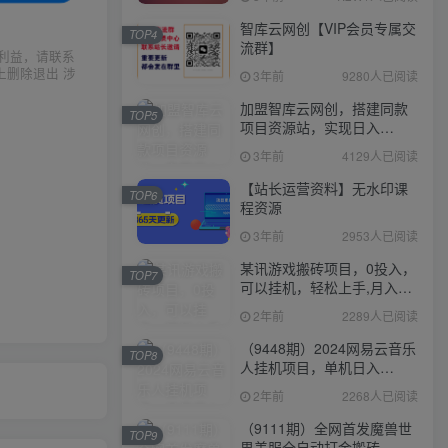
智库云网创【VIP会员专属交
TOP4
流群】
利益，请联系
上删除退出 涉
3年前
9280人已阅读
加盟智库云网创，搭建同款
TOP5
项目资源站，实现日入
2000+
3年前
4129人已阅读
【站长运营资料】无水印课
TOP6
程资源
3年前
2953人已阅读
某讯游戏搬砖项目，0投入，
TOP7
可以挂机，轻松上手,月入
3000+上不封顶
2年前
2289人已阅读
（9448期）2024网易云音乐
TOP8
人挂机项目，单机日入
150+，无脑月入5000+
2年前
2268人已阅读
（9111期）全网首发魔兽世
TOP9
界美服全自动打金搬砖，日