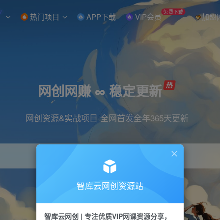
W
免费下载
热门项目
APP下载
VIP会员
加盟
网创网赚 ∞ 稳定更新
网创资源&实战项目 全网首发全年365天更新
智库云网创资源站
引流
抖音
直播
小红书
剪辑
快手
智库云网创 | 专注优质VIP网课资源分享，