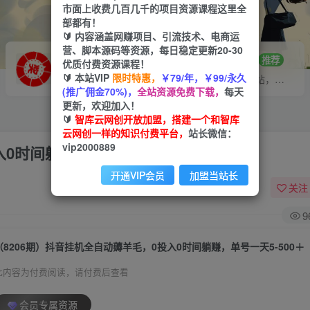
市面上收费几百几千的项目资源课程这里全
部都有！
🔰 内容涵盖网赚项目、引流技术、电商运
营、脚本源码等资源，每日稳定更新20-30
VIP推广
招募站长
70%分佣
推荐
优质付费资源课程！
🔰 本站VIP
限时特惠，
￥79/年，￥99/永久
会员专属推广链接
搭建同款网站，自己当老板
(推广佣金70%)，
全站资源免费下载，
每天
更新，欢迎加入！
🔰
智库云网创开放加盟，搭建一个和智库
云网创一样的知识付费平台，
站长微信：
vip2000889
0时间躺赚，单号一天5-500＋
开通VIP会员
加盟当站长
关注
9
（8206期）抖音挂机全自动薅羊毛，0投入0时间躺赚，单号一天5-500＋
此内容为付费阅读，请付费后查看
会员专属资源