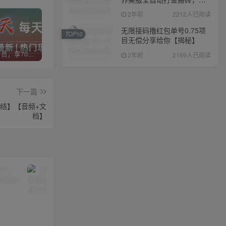
入1000+，简单好操作，保
2年前
2212人已阅读
姆级教学
无限接码撸红包单号0.75项
TOP10
目无偿分享给你【揭秘】
加入VIP会员，享70%的推广提成，免费学习多种网上创业课程，菜鸟秒变大神！
智库云网创【VIP会员专属交流群】
加盟智库云网创，搭建同款项目资源站，实现日入2000+
2年前
2169人已阅读
下一篇
完结】【音频+文
档】