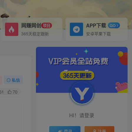
网赚网创
APP下载
项目
GO
365天稳定跟新
安卓苹果下载
私信
61
70
HI！请登录
登录
注册