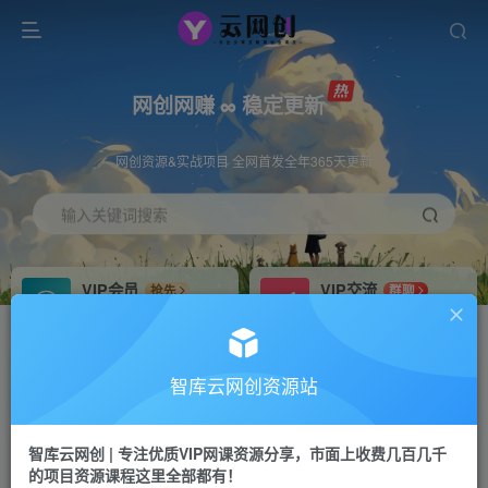
网创网赚 ∞ 稳定更新
网创资源&实战项目 全网首发全年365天更新
输入关键词搜索
VIP会员
VIP交流
抢先
群聊
免费下载全站资源
研究探讨更多创业项目路子。
VIP推广
招募站长
70%分佣
推荐
智库云网创资源站
会员专属推广链接
搭建同款网站，自己当老板
智库云网创 | 专注优质VIP网课资源分享，市面上收费几百几千
网赚网创
APP下载
项目
GO
的项目资源课程这里全部都有！
365天稳定跟新
安卓苹果下载