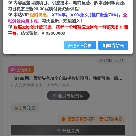
🔰 内容涵盖网赚项目、引流技术、电商运营、脚本源码等资源，
每日稳定更新20-30优质付费资源课程！
首页
创业课程
会员专属
正文
🔰 本站VIP
限时特惠，
￥79/年，￥99/永久 (推广佣金70%)，
全
站资源免费下载，
每天更新，欢迎加入！
（8189期）最新头条AI全自动提款机项目，独家
🔰
智库云网创开放加盟，搭建一个和智库云网创一样的知识付费
平台，
站长微信：vip2000889
蓝海，简单复制粘贴，月入5000＋轻松实现
开通VIP会员
加盟当站长
智库云网创
关注
私信
2年前发布
1052
53
付费阅读
（8189期）最新头条AI全自动提款机项目，独家蓝海，简单复制粘贴，月入5000＋轻松实现
此内容为付费阅读，请付费后查看
会员专属资源
免费
会员
您暂无购买权限，请先开通会员
开通会员