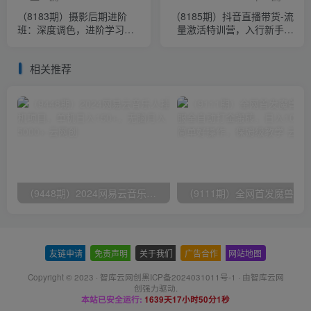
（8183期）摄影后期进阶
（8185期）抖音直播带货-流
班：深度调色，进阶学习，
量激活特训营，入行新手小
用底层原理带你了解更深层
白主播必学（21节课+资
的摄影后期
料）
相关推荐
（9448期）2024网易云音乐人挂机项目，单机日入150+，无脑月入5000+
友链申请
-
免责声明
-
关于我们
-
广告合作
-
网站地图
Copyright © 2023 ·
智库云网创黑ICP备2024031011号-1
· 由
智库云网
创
强力驱动.
本站已安全运行:
1639天17小时50分1秒