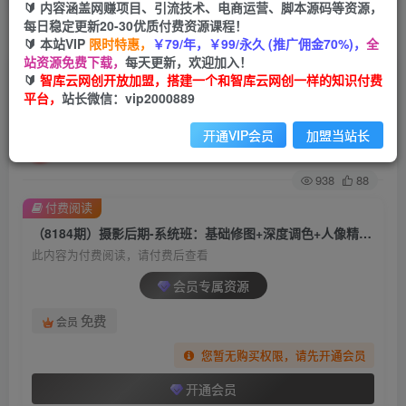
🔰 内容涵盖网赚项目、引流技术、电商运营、脚本源码等资源，
每日稳定更新20-30优质付费资源课程！
首页
创业课程
会员专属
正文
🔰 本站VIP
限时特惠，
￥79/年，￥99/永久 (推广佣金70%)，
全
站资源免费下载，
每天更新，欢迎加入！
（8184期）摄影后期-系统班：基础修图+深度调
🔰
智库云网创开放加盟，搭建一个和智库云网创一样的知识付费
平台，
站长微信：vip2000889
色+人像精修（19节课）
开通VIP会员
加盟当站长
智库云网创
关注
私信
2年前发布
938
88
付费阅读
（8184期）摄影后期-系统班：基础修图+深度调色+人像精修（19节课）
此内容为付费阅读，请付费后查看
会员专属资源
免费
会员
您暂无购买权限，请先开通会员
开通会员