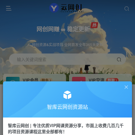
网创网赚 ∞ 稳定更新
网创资源&实战项目 全网首发全年365天更新
输入关键词搜索
VIP会员
VIP交流
抢先
群聊
免费下载全站资源
研究探讨更多创业项目路子。
VIP推广
招募站长
70%分佣
推荐
智库云网创资源站
会员专属推广链接
搭建同款网站，自己当老板
智库云网创 | 专注优质VIP网课资源分享，市面上收费几百几千
网赚网创
APP下载
项目
GO
的项目资源课程这里全部都有！
365天稳定跟新
安卓苹果下载