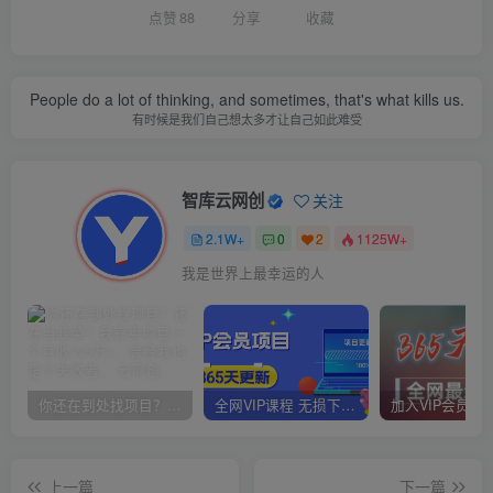
点赞
88
分享
收藏
People do a lot of thinking, and sometimes, that's what kills us.
有时候是我们自己想太多才让自己如此难受
智库云网创
关注
2.1W+
0
2
1125W+
我是世界上最幸运的人
你还在到处找项目？还在当韭菜？我靠卖项目一个月收入5万+，曾经我也是个失败者。
全网VIP课程 无损下载~
上一篇
下一篇