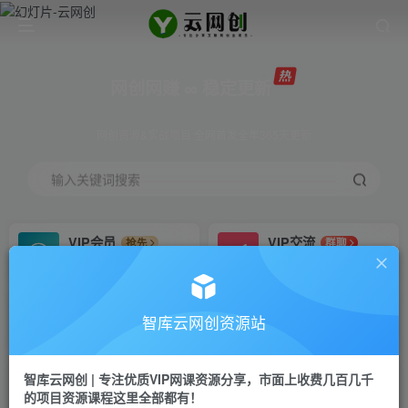
网创网赚 ∞ 稳定更新
网创资源&实战项目 全网首发全年365天更新
输入关键词搜索
VIP会员
VIP交流
抢先
群聊
免费下载全站资源
研究探讨更多创业项目路子。
VIP推广
招募站长
70%分佣
推荐
智库云网创资源站
会员专属推广链接
搭建同款网站，自己当老板
智库云网创 | 专注优质VIP网课资源分享，市面上收费几百几千
网赚网创
APP下载
项目
GO
的项目资源课程这里全部都有！
365天稳定跟新
安卓苹果下载