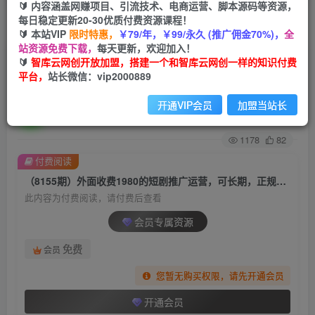
🔰 内容涵盖网赚项目、引流技术、电商运营、脚本源码等资源，
每日稳定更新20-30优质付费资源课程！
首页
创业课程
会员专属
正文
🔰 本站VIP
限时特惠，
￥79/年，￥99/永久 (推广佣金70%)，
全
站资源免费下载，
每天更新，欢迎加入！
（8155期）外面收费1980的短剧推广运营，可长
🔰
智库云网创开放加盟，搭建一个和智库云网创一样的知识付费
平台，
站长微信：vip2000889
期，正规起号，单作品收入5000+
开通VIP会员
加盟当站长
智库云网创
关注
私信
2年前发布
1178
82
付费阅读
（8155期）外面收费1980的短剧推广运营，可长期，正规起号，单作品收入5000+
此内容为付费阅读，请付费后查看
会员专属资源
免费
会员
您暂无购买权限，请先开通会员
开通会员