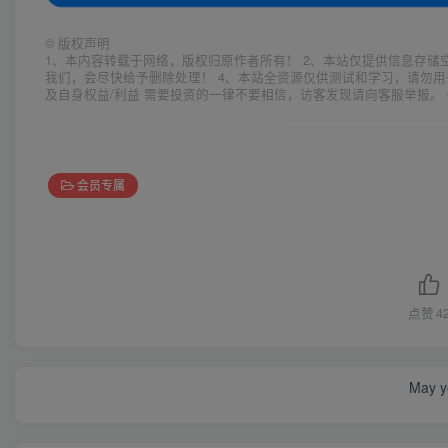
©
版权声明
1、本内容转载于网络，版权归原作者所有！ 2、本站仅提供信息存储
我们，会尽快给予删除处理！ 4、本站全资源仅供测试和学习，请勿用
及自身权益/利益 需要投资的一律不要相信，访客发现请向客服举报。 
会员专属
点赞
4
May yo