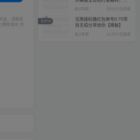
入1000+，简单好操作，保
2年前
2213人已阅读
姆级教学
无限接码撸红包单号0.75项
利益，请联系
TOP10
上删除退出 涉
目无偿分享给你【揭秘】
2年前
2170人已阅读