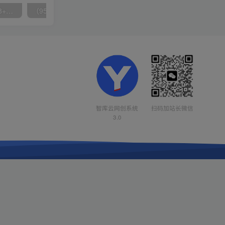
无脑全自动挂机，单窗口18+，可挂100+窗口，手机电脑均可操作
（9571期）快手直播短剧玩法，强开磁力聚星，结合多种变现方式日入600+
智库云网创系统
扫码加站长微信
3.0