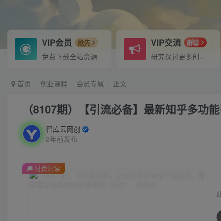
VIP会员
VIP交流
抢先
群聊
免费下载全站资源
研究探讨更多创业项目路子。
首页
创业课程
会员专属
正文
（8107期）【引流必备】最新知乎多功
智库云网创
2年前发布
付费阅读