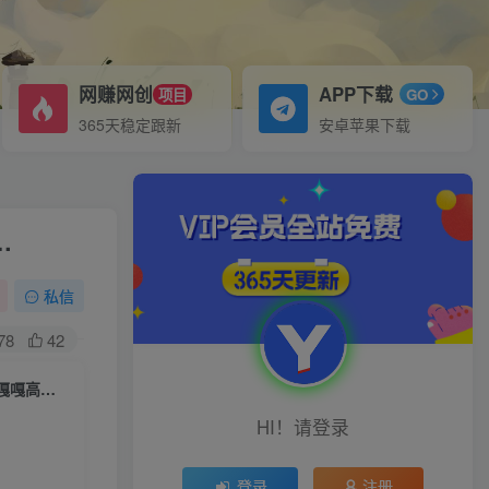
网赚网创
APP下载
项目
GO
365天稳定跟新
安卓苹果下载
…
私信
78
42
（8107期）【引流必备】最新知乎多功能引流脚本，高质量精准粉转化率嘎嘎高【引流…
HI！请登录
登录
注册