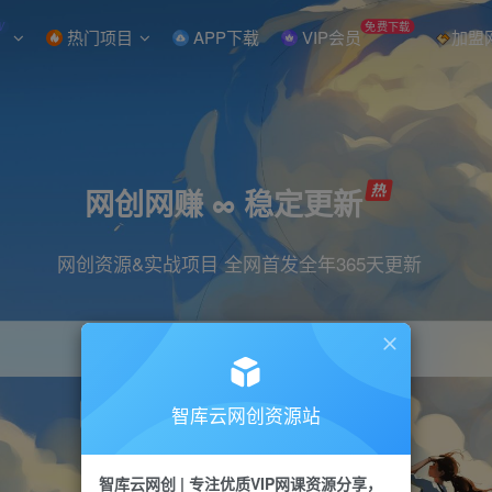
W
免费下载
热门项目
APP下载
VIP会员
加盟
网创网赚 ∞ 稳定更新
网创资源&实战项目 全网首发全年365天更新
智库云网创资源站
引流
抖音
直播
小红书
剪辑
快手
智库云网创 | 专注优质VIP网课资源分享，