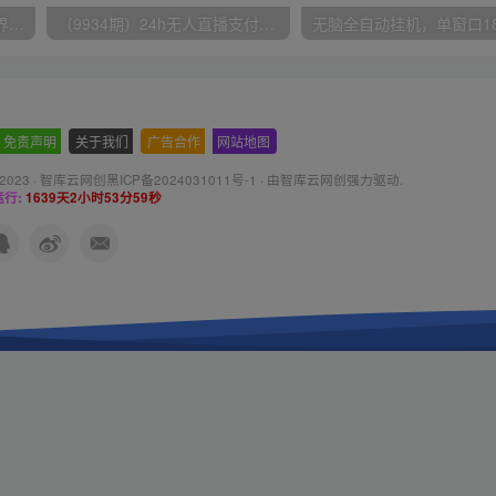
（9111期）全网首发魔兽世界美服全自动打金搬砖，日入1000+，简单好操作，保姆级教学
（9934期）24h无人直播支付宝项目，最新带货玩法，纯躺赚实测日入500+
免责声明
-
关于我们
-
广告合作
-
网站地图
 2023 ·
智库云网创黑ICP备2024031011号-1
· 由
智库云网创
强力驱动.
行:
1639天2小时54分0秒