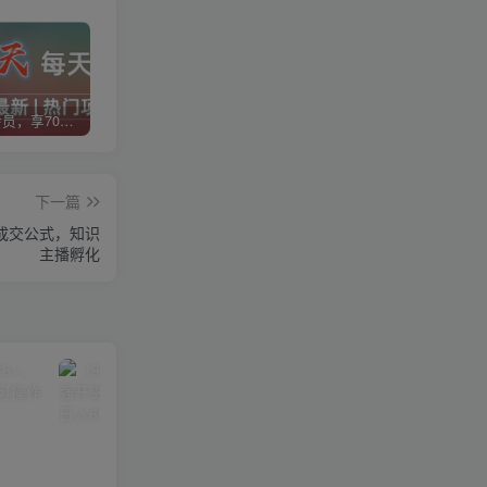
加入VIP会员，享70%的推广提成，免费学习多种网上创业课程，菜鸟秒变大神！
智库云网创【VIP会员专属交流群】
加盟智库云网创，搭建同款项目资源站，实现日入2000+
下一篇
课成交公式，知识
主播孵化