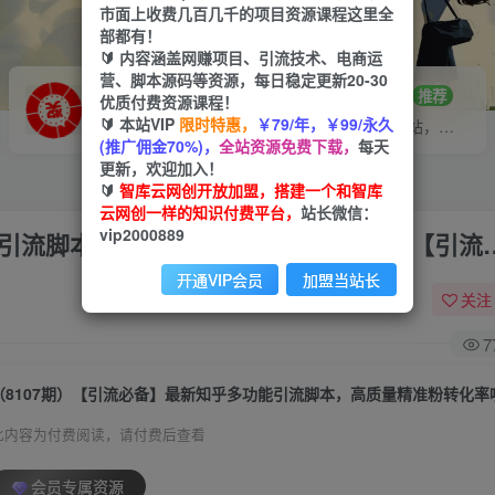
市面上收费几百几千的项目资源课程这里全
部都有！
🔰 内容涵盖网赚项目、引流技术、电商运
营、脚本源码等资源，每日稳定更新20-30
VIP推广
招募站长
70%分佣
推荐
优质付费资源课程！
🔰 本站VIP
限时特惠，
￥79/年，￥99/永久
会员专属推广链接
搭建同款网站，自己当老板
(推广佣金70%)，
全站资源免费下载，
每天
更新，欢迎加入！
🔰
智库云网创开放加盟，搭建一个和智库
云网创一样的知识付费平台，
站长微信：
vip2000889
能引流脚本，高质量精准粉转化率嘎嘎高【引流
开通VIP会员
加盟当站长
关注
7
此内容为付费阅读，请付费后查看
会员专属资源