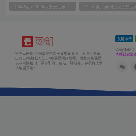
（9448期）2024网易云音乐人挂机项目，单机日入150+，无脑月入5000+
友链申请
-
Copyright ©
智库云网创-全网首发各大平台项目资源、专注分享新
本站已安全运
出网上vip赚钱方法、vip课程视频教程、付费网络课程
以及网赚培训，学习引流、建站、赚钱等，学项目技术
从这里开始！