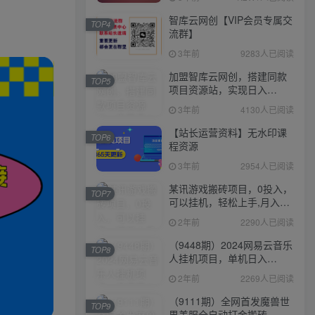
智库云网创【VIP会员专属交
TOP4
流群】
3年前
9283人已阅读
加盟智库云网创，搭建同款
TOP5
项目资源站，实现日入
2000+
3年前
4130人已阅读
【站长运营资料】无水印课
TOP6
程资源
3年前
2954人已阅读
某讯游戏搬砖项目，0投入，
TOP7
可以挂机，轻松上手,月入
3000+上不封顶
2年前
2290人已阅读
（9448期）2024网易云音乐
TOP8
人挂机项目，单机日入
150+，无脑月入5000+
2年前
2269人已阅读
（9111期）全网首发魔兽世
TOP9
界美服全自动打金搬砖，日