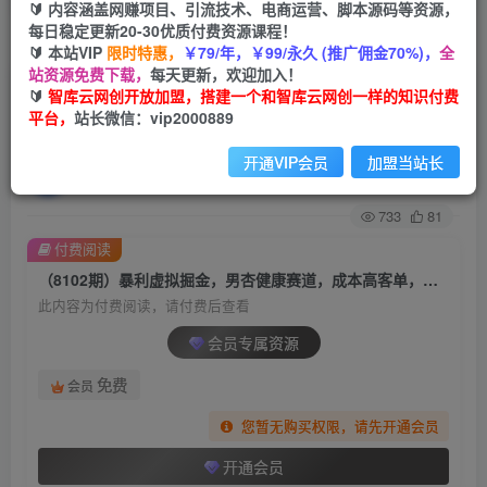
🔰 内容涵盖网赚项目、引流技术、电商运营、脚本源码等资源，
每日稳定更新20-30优质付费资源课程！
首页
创业课程
会员专属
正文
🔰 本站VIP
限时特惠，
￥79/年，￥99/永久 (推广佣金70%)，
全
站资源免费下载，
每天更新，欢迎加入！
（8102期）暴利虚拟掘金，男杏健康赛道，成本
🔰
智库云网创开放加盟，搭建一个和智库云网创一样的知识付费
平台，
站长微信：vip2000889
高客单，单月轻松破万
开通VIP会员
加盟当站长
智库云网创
关注
私信
2年前发布
733
81
付费阅读
（8102期）暴利虚拟掘金，男杏健康赛道，成本高客单，单月轻松破万
此内容为付费阅读，请付费后查看
会员专属资源
免费
会员
您暂无购买权限，请先开通会员
开通会员