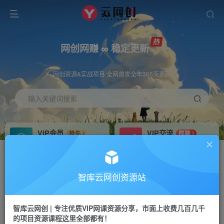
网创网赚 ∞ 稳定更新
网创资源&实战项目 全网首发全年365天更新
输入关键词搜索
VIP会员
VIP交流
抢先
群聊
免费下载全站资源
研究探讨更多创业项目路子。
VIP推广
招募站长
70%分佣
推荐
智库云网创资源站
会员专属推广链接
搭建同款网站，自己当老板
智库云网创 | 专注优质VIP网课资源分享，市面上收费几百几千
网赚网创
APP下载
项目
GO
的项目资源课程这里全部都有！
365天稳定跟新
安卓苹果下载