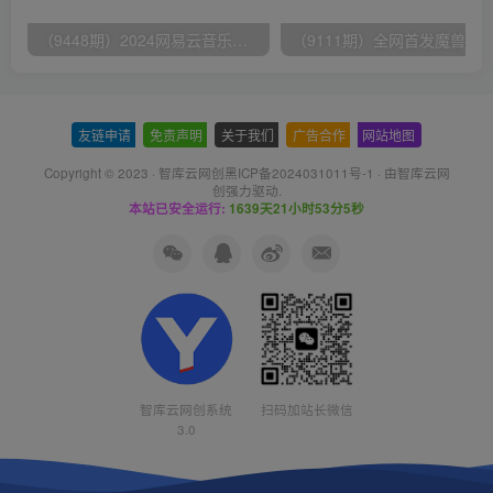
（9448期）2024网易云音乐人挂机项目，单机日入150+，无脑月入5000+
友链申请
-
免责声明
-
关于我们
-
广告合作
-
网站地图
Copyright © 2023 ·
智库云网创黑ICP备2024031011号-1
· 由
智库云网
创
强力驱动.
本站已安全运行:
1639天21小时53分6秒
智库云网创系统
扫码加站长微信
3.0