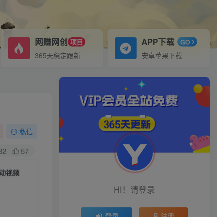
网赚网创
APP下载
项目
GO
365天稳定跟新
安卓苹果下载
私信
32
57
胎动视频
HI！请登录
登录
注册