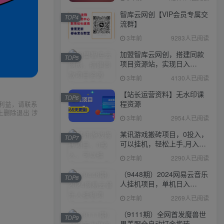
智库云网创【VIP会员专属交
TOP4
流群】
3年前
9283人已阅读
加盟智库云网创，搭建同款
TOP5
项目资源站，实现日入
2000+
3年前
4130人已阅读
【站长运营资料】无水印课
TOP6
程资源
利益，请联系
上删除退出 涉
3年前
2954人已阅读
某讯游戏搬砖项目，0投入，
TOP7
可以挂机，轻松上手,月入
3000+上不封顶
2年前
2290人已阅读
（9448期）2024网易云音乐
TOP8
人挂机项目，单机日入
150+，无脑月入5000+
2年前
2269人已阅读
（9111期）全网首发魔兽世
TOP9
界美服全自动打金搬砖，日