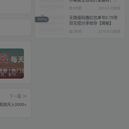
入1000+，简单好操作，保
2年前
2213人已阅读
姆级教学
无限接码撸红包单号0.75项
TOP10
目无偿分享给你【揭秘】
2年前
2170人已阅读
加入VIP会员，享70%的推广提成，免费学习多种网上创业课程，菜鸟秒变大神！
智库云网创【VIP会员专属交流群】
加盟智库云网创，搭建同款项目资源站，实现日入2000+
下一篇
效月入5000+