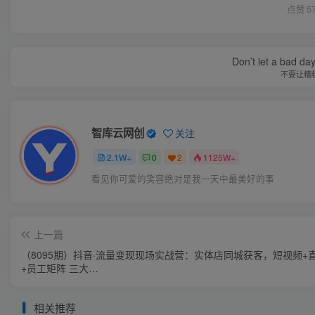
点赞
5
Don’t let a bad da
不要让糟
智库云网创
关注
2.1W+
0
2
1125W+
看见你可爱的笑容绝对是我一天中最美好的事
上一篇
（8095期）抖音·流量变现现场实战营：实体店同城获客，短视频+
+员工矩阵 三大…
相关推荐