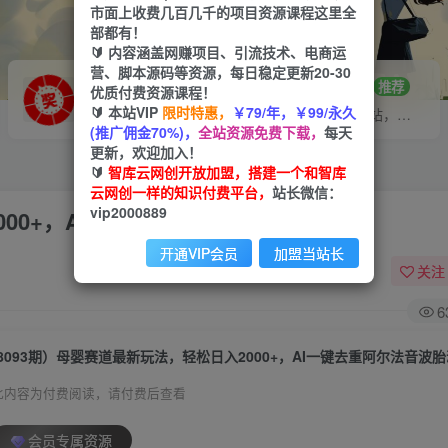
市面上收费几百几千的项目资源课程这里全
部都有！
🔰 内容涵盖网赚项目、引流技术、电商运
营、脚本源码等资源，每日稳定更新20-30
VIP推广
招募站长
70%分佣
推荐
优质付费资源课程！
🔰 本站VIP
限时特惠，
￥79/年，￥99/永久
会员专属推广链接
搭建同款网站，自己当老板
(推广佣金70%)，
全站资源免费下载，
每天
更新，欢迎加入！
🔰
智库云网创开放加盟，搭建一个和智库
云网创一样的知识付费平台，
站长微信：
vip2000889
000+，AI一键去重阿尔法音波胎动视频
开通VIP会员
加盟当站长
关注
6
(8093期）母婴赛道最新玩法，轻松日入2000+，AI一键去重阿尔法音波
此内容为付费阅读，请付费后查看
会员专属资源