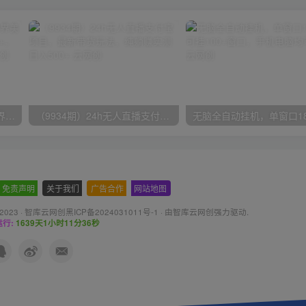
（9111期）全网首发魔兽世界美服全自动打金搬砖，日入1000+，简单好操作，保姆级教学
（9934期）24h无人直播支付宝项目，最新带货玩法，纯躺赚实测日入500+
免责声明
-
关于我们
-
广告合作
-
网站地图
 2023 ·
智库云网创黑ICP备2024031011号-1
· 由
智库云网创
强力驱动.
行:
1639天1小时11分38秒