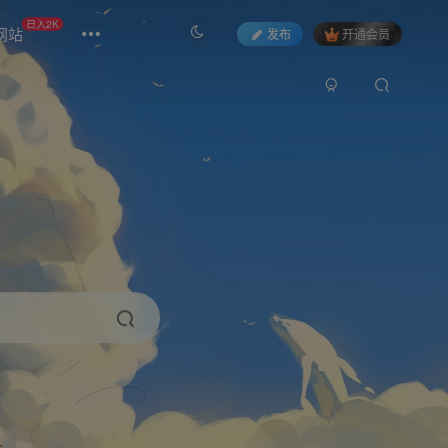
日入2K
网站
发布
开通会员