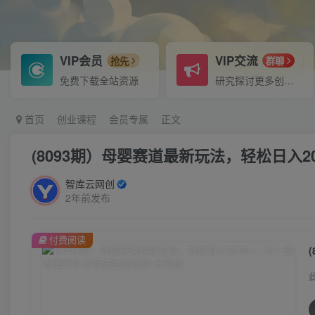
VIP会员
VIP交流
抢先
群聊
免费下载全站资源
研究探讨更多创业项目路子。
首页
创业课程
会员专属
正文
(8093期）母婴赛道最新玩法，轻松日入2
智库云网创
2年前发布
付费阅读