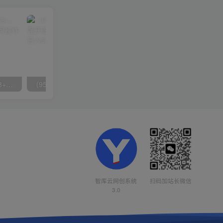
无脑全自动挂机，单窗口18+，可挂100+窗口，手机电脑均可操作
（9571期）快手直播短剧玩法，强开磁力聚星，结合多种变现方式日入600+
智库云网创系统
扫码加站长微信
3.0