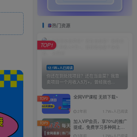
热门资源
TOP1
12.1W+人已阅读
你还在到处找项目？还在当韭菜？我靠
卖项目一个月收入5万+，曾经我也...
全网VIP课程 无损下载~
TOP2
2年前
1.7W+人已阅读
加入VIP会员，享70%的推广
TOP3
提成，免费学习多种网上创
业课程，菜鸟秒变大神！
3年前
1.2W+人已阅读