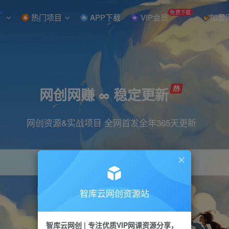
W
免费下载
热门项目
APP下载
VIP会员
加盟
网创网赚 ∞ 稳定更新
网创资源&实战项目 全网首发全年365天更新
智库云网创资源站
引流
抖音
直播
小红书
剪辑
快手
智库云网创 | 专注优质VIP网课资源分享，