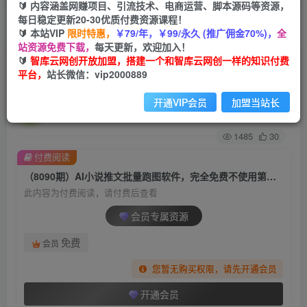
🔰 内容涵盖网赚项目、引流技术、电商运营、脚本源码等资源，
每日稳定更新20-30优质付费资源课程！
首页
创业课程
会员专属
正文
🔰 本站VIP
限时特惠，
￥79/年，￥99/永久 (推广佣金70%)，
全
站资源免费下载，
每天更新，欢迎加入！
（8090期）AI小说推文批量跑图软件，完全免费
🔰
智库云网创开放加盟，搭建一个和智库云网创一样的知识付费
平台，
站长微信：vip2000889
不使用第三方，月入过万没问题
开通VIP会员
加盟当站长
智库云网创
关注
私信
2年前发布
1485
30
付费阅读
（8090期）AI小说推文批量跑图软件，完全免费不使用第三方，月入过万没问题
此内容为付费阅读，请付费后查看
会员专属资源
免费
会员
您暂无购买权限，请先开通会员
开通会员