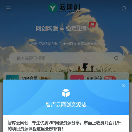
网创网赚 ∞ 稳定更新
网创资源&实战项目 全网首发全年365天更新
输入关键词搜索
VIP会员
VIP交流
抢先
群聊
免费下载全站资源
研究探讨更多创业项目路子。
VIP推广
招募站长
70%分佣
推荐
智库云网创资源站
会员专属推广链接
搭建同款网站，自己当老板
智库云网创 | 专注优质VIP网课资源分享，市面上收费几百几千
网赚网创
APP下载
项目
GO
的项目资源课程这里全部都有！
365天稳定跟新
安卓苹果下载