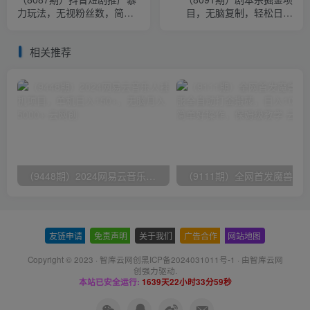
力玩法，无视粉丝数，简单
目，无脑复制，轻松日入
上手做原创，轻松日入500+
200+
相关推荐
（9448期）2024网易云音乐人挂机项目，单机日入150+，无脑月入5000+
友链申请
-
免责声明
-
关于我们
-
广告合作
-
网站地图
Copyright © 2023 ·
智库云网创黑ICP备2024031011号-1
· 由
智库云网
创
强力驱动.
本站已安全运行:
1639天22小时34分0秒