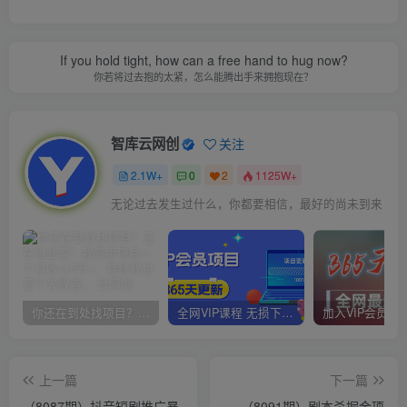
If you hold tight, how can a free hand to hug now?
你若将过去抱的太紧，怎么能腾出手来拥抱现在？
智库云网创
关注
2.1W+
0
2
1125W+
无论过去发生过什么，你都要相信，最好的尚未到来
你还在到处找项目？还在当韭菜？我靠卖项目一个月收入5万+，曾经我也是个失败者。
全网VIP课程 无损下载~
上一篇
下一篇
（8087期）抖音短剧推广暴
（8091期）剧本杀掘金项