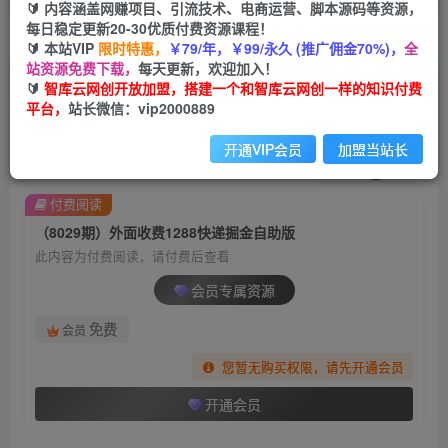
🔰 内容涵盖网赚项目、引流技术、电商运营、脚本源码等资源，
每日稳定更新20-30优质付费资源课程！
首页
创业课程
会员专属
正文
🔰 本站VIP
限时特惠，
￥79/年，￥99/永久 (推广佣金70%)，
全
站资源免费下载，
每天更新，欢迎加入！
（8029期）外面收费1288快递掘金自助版
🔰
智库云网创开放加盟，搭建一个和智库云网创一样的知识付费
平台，
站长微信：vip2000889
智库云网创
关注
私信
2年前发布
开通VIP会员
加盟当站长
997
136
付费阅读
（8029期）外面收费1288快递掘金自助版
此内容为付费阅读，请付费后查看
会员专属资源
免费
会员
您暂无购买权限，请先开通会员
开通会员