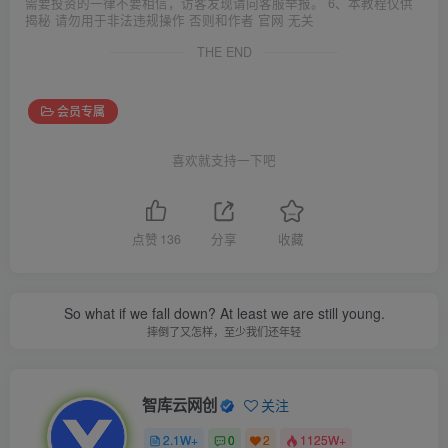
需要投资的一律不要相信，访客发现请向客服举报。 6、本教程仅供
揭秘 请勿用于非法违规操作 否则和作者 官网 无关
THE END
会员专属
喜欢就支持一下吧
点赞
136
分享
收藏
So what if we fall down? At least we are still young.
摔倒了又怎样，至少我们还年轻
智库云网创
关注
2.1W+
0
2
1125W+