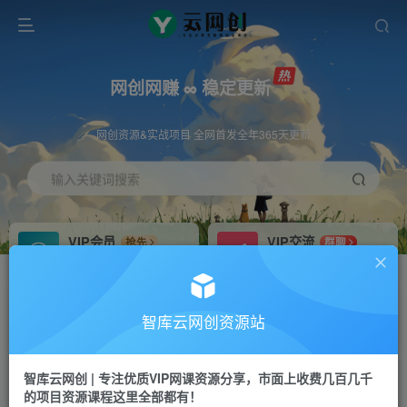
网创网赚 ∞ 稳定更新
网创资源&实战项目 全网首发全年365天更新
输入关键词搜索
VIP会员
VIP交流
抢先
群聊
免费下载全站资源
研究探讨更多创业项目路子。
VIP推广
招募站长
70%分佣
推荐
智库云网创资源站
会员专属推广链接
搭建同款网站，自己当老板
智库云网创 | 专注优质VIP网课资源分享，市面上收费几百几千
网赚网创
APP下载
项目
GO
的项目资源课程这里全部都有！
365天稳定跟新
安卓苹果下载