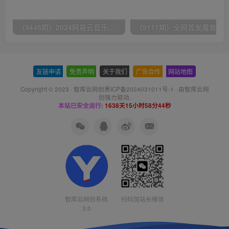
（9448期）2024网易云音乐人挂机项目，单机日入150+，无脑月入5000+
友链申请
-
免责声明
-
关于我们
-
广告合作
-
网站地图
Copyright © 2023 ·
智库云网创黑ICP备2024031011号-1
· 由
智库云网
创
强力驱动.
本站已安全运行:
1638天15小时58分45秒
智库云网创系统
扫码加站长微信
3.0