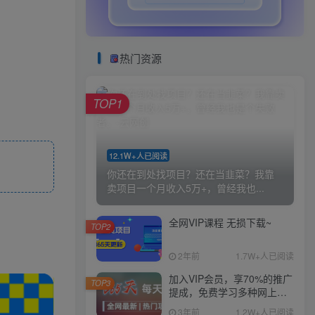
热门资源
TOP1
12.1W+人已阅读
你还在到处找项目？还在当韭菜？我靠
卖项目一个月收入5万+，曾经我也...
全网VIP课程 无损下载~
TOP2
2年前
1.7W+人已阅读
加入VIP会员，享70%的推广
TOP3
提成，免费学习多种网上创
业课程，菜鸟秒变大神！
3年前
1.2W+人已阅读