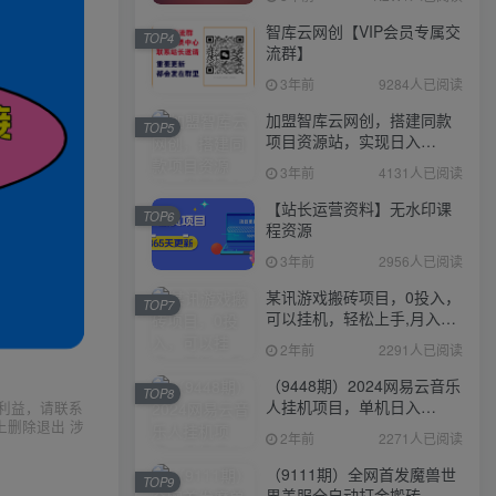
智库云网创【VIP会员专属交
TOP4
流群】
3年前
9284人已阅读
加盟智库云网创，搭建同款
TOP5
项目资源站，实现日入
2000+
3年前
4131人已阅读
【站长运营资料】无水印课
TOP6
程资源
3年前
2956人已阅读
某讯游戏搬砖项目，0投入，
TOP7
可以挂机，轻松上手,月入
3000+上不封顶
2年前
2291人已阅读
（9448期）2024网易云音乐
TOP8
人挂机项目，单机日入
利益，请联系
上删除退出 涉
150+，无脑月入5000+
2年前
2271人已阅读
（9111期）全网首发魔兽世
TOP9
界美服全自动打金搬砖，日