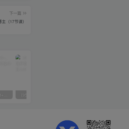
下一篇
博主（17节课）
无脑全自动挂机，单窗口18+，可挂100+窗口，手机电脑均可操作
（9571期）快手直播短剧玩法，强开磁力聚星，结合多种变现方式日入600+