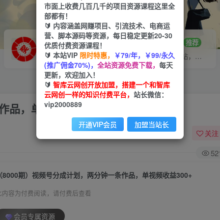
市面上收费几百几千的项目资源课程这里全
部都有！
🔰 内容涵盖网赚项目、引流技术、电商运
营、脚本源码等资源，每日稳定更新20-30
VIP推广
招募站长
70%分佣
推荐
优质付费资源课程！
🔰 本站VIP
限时特惠，
￥79/年，￥99/永久
会员专属推广链接
搭建同款网站，自己当老板
(推广佣金70%)，
全站资源免费下载，
每天
更新，欢迎加入！
🔰
智库云网创开放加盟，搭建一个和智库
云网创一样的知识付费平台，
站长微信：
vip2000889
作品，单视频收益300+
开通VIP会员
加盟当站长
关注
52
（8000期）视频号分成计划，两分钟一条作品，单视频收益300+
此内容为付费阅读，请付费后查看
会员专属资源