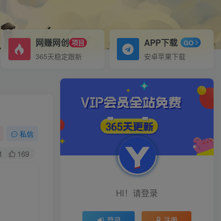
网赚网创
APP下载
项目
GO
365天稳定跟新
安卓苹果下载
私信
1
169
HI！请登录
登录
注册