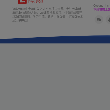
Copyright ©
智库云网创-全网首发各大平台项目资源、专注分享新
本站已安全运
出网上vip赚钱方法、vip课程视频教程、付费网络课程
以及网赚培训，学习引流、建站、赚钱等，学项目技术
从这里开始！