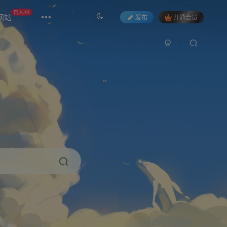
日入2K
网站
发布
开通会员