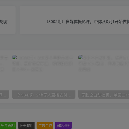
变现！
（8002期）自媒体摄影课，带你从0到1开始做
（9111期）全网首发魔兽世界美服全自动打金搬砖，日入1000+，简单好操作，保姆级教学
（9934期）24h无人直播支付宝项目，最新带货玩法，纯躺赚实测日入500+
免责声明
-
关于我们
-
广告合作
-
网站地图