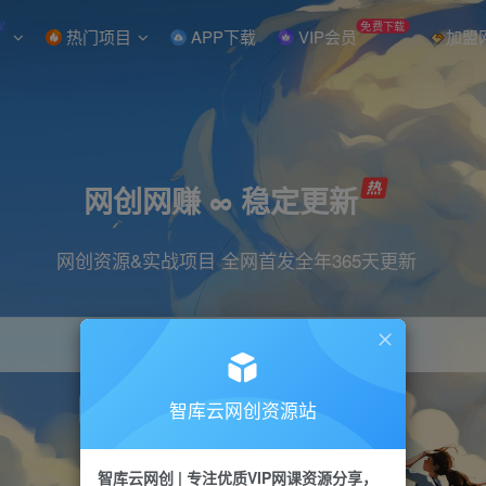
W
免费下载
热门项目
APP下载
VIP会员
加盟
网创网赚 ∞ 稳定更新
网创资源&实战项目 全网首发全年365天更新
智库云网创资源站
引流
抖音
直播
小红书
剪辑
快手
智库云网创 | 专注优质VIP网课资源分享，