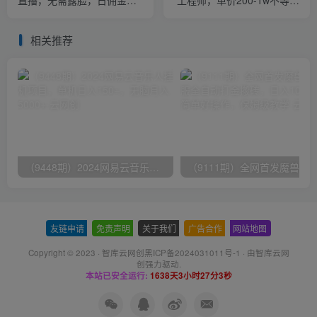
2000＋
小白轻松月入3000+！
相关推荐
（9448期）2024网易云音乐人挂机项目，单机日入150+，无脑月入5000+
友链申请
-
免责声明
-
关于我们
-
广告合作
-
网站地图
Copyright © 2023 ·
智库云网创黑ICP备2024031011号-1
· 由
智库云网
创
强力驱动.
本站已安全运行:
1638天3小时27分4秒