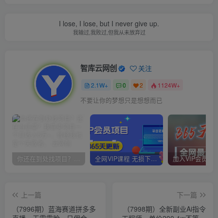
I lose, I lose, but I never give up.
我输过,我败过,但我从未放弃过
智库云网创
关注
2.1W+
0
2
1124W+
不要让你的梦想只是想想而已
你还在到处找项目？还在当韭菜？我靠卖项目一个月收入5万+，曾经我也是个失败者。
全网VIP课程 无损下载~
上一篇
下一篇
（7996期）蓝海赛道拼多多
（7998期）全新副业Ai指令
直播，无需露脸，日佣金
工程师，单价200-1w不等，