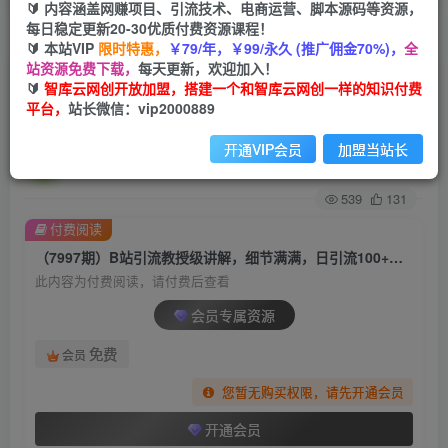
🔰 内容涵盖网赚项目、引流技术、电商运营、脚本源码等资源，
每日稳定更新20-30优质付费资源课程！
首页
创业课程
会员专属
正文
🔰 本站VIP
限时特惠，
￥79/年，￥99/永久 (推广佣金70%)，
全
站资源免费下载，
每天更新，欢迎加入！
（7997期）B站引流教授级讲解，细节满满，日引
🔰
智库云网创开放加盟，搭建一个和智库云网创一样的知识付费
平台，
站长微信：vip2000889
流100+精准粉不是问题
开通VIP会员
加盟当站长
智库云网创
关注
私信
2年前发布
539
131
付费阅读
（7997期）B站引流教授级讲解，细节满满，日引流100+精准粉不是问题
此内容为付费阅读，请付费后查看
会员专属资源
免费
会员
您暂无购买权限，请先开通会员
开通会员