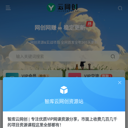
网创网赚 ∞ 稳定更新
网创资源&实战项目 全网首发全年365天更新
输入关键词搜索
VIP会员
VIP交流
抢先
群聊
免费下载全站资源
研究探讨更多创业项目路子。
VIP推广
招募站长
70%分佣
推荐
智库云网创资源站
会员专属推广链接
搭建同款网站，自己当老板
智库云网创 | 专注优质VIP网课资源分享，市面上收费几百几千
网赚网创
APP下载
项目
GO
的项目资源课程这里全部都有！
365天稳定跟新
安卓苹果下载