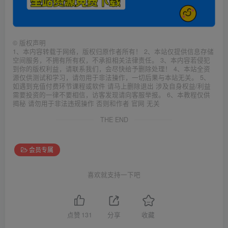
©
版权声明
1、本内容转载于网络，版权归原作者所有！ 2、本站仅提供信息存储
空间服务，不拥有所有权，不承担相关法律责任。 3、本内容若侵犯
到你的版权利益，请联系我们，会尽快给予删除处理！ 4、本站全资
源仅供测试和学习，请勿用于非法操作，一切后果与本站无关。 5、
如遇到充值付费环节课程或软件 请马上删除退出 涉及自身权益/利益
需要投资的一律不要相信，访客发现请向客服举报。 6、本教程仅供
揭秘 请勿用于非法违规操作 否则和作者 官网 无关
THE END
会员专属
喜欢就支持一下吧
点赞
131
分享
收藏