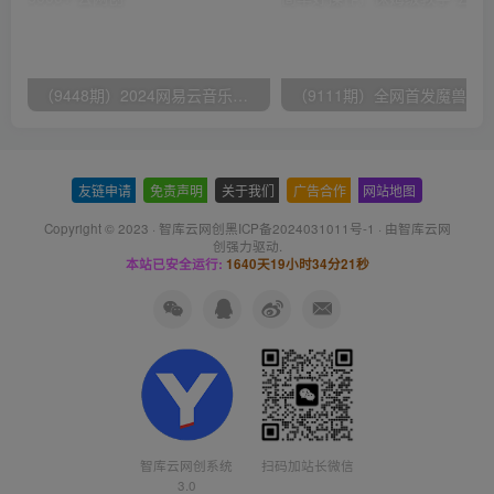
（9448期）2024网易云音乐人挂机项目，单机日入150+，无脑月入5000+
友链申请
-
免责声明
-
关于我们
-
广告合作
-
网站地图
Copyright © 2023 ·
智库云网创黑ICP备2024031011号-1
· 由
智库云网
创
强力驱动.
本站已安全运行:
1640天19小时34分22秒
智库云网创系统
扫码加站长微信
3.0