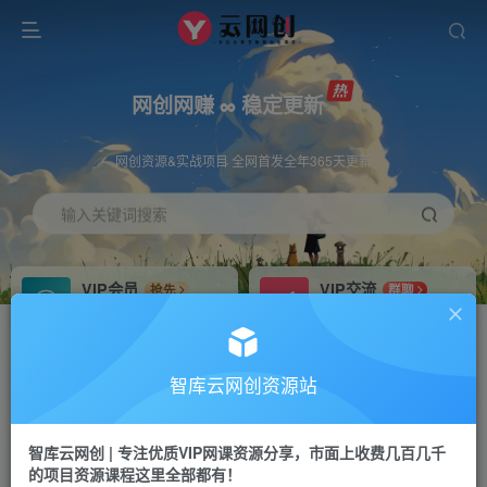
网创网赚 ∞ 稳定更新
网创资源&实战项目 全网首发全年365天更新
输入关键词搜索
VIP会员
VIP交流
抢先
群聊
免费下载全站资源
研究探讨更多创业项目路子。
VIP推广
招募站长
70%分佣
推荐
智库云网创资源站
会员专属推广链接
搭建同款网站，自己当老板
智库云网创 | 专注优质VIP网课资源分享，市面上收费几百几千
网赚网创
APP下载
项目
GO
的项目资源课程这里全部都有！
365天稳定跟新
安卓苹果下载