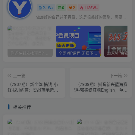
2.1W+
0
2
1125W+
做最好的自己并不容易，这是很美好的愿望，需要耐心、坚持和毅力
你还在到处找项目？还在当韭菜？我靠卖项目一个月收入5万+，曾经我也是个失败者。
全网VIP课程 无损下载~
上一篇
下一篇
（7937期）新个体·搞钱-小
（7939期）抖音新兴蓝海赛
红书训练营：实战落地运营
道-郭德纲狂飙English，单日
方法，抓住搞钱方向，每月
涨粉1w+，单月变现20万
多搞2w+
相关推荐