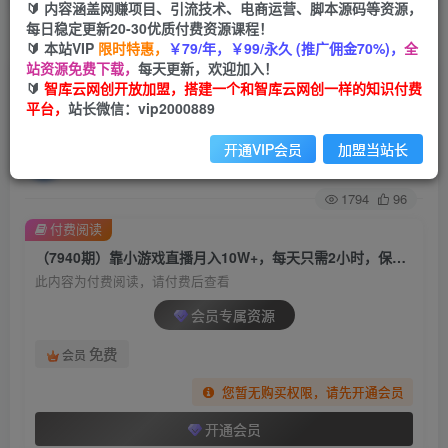
🔰 内容涵盖网赚项目、引流技术、电商运营、脚本源码等资源，
每日稳定更新20-30优质付费资源课程！
首页
创业课程
会员专属
正文
🔰 本站VIP
限时特惠，
￥79/年，￥99/永久 (推广佣金70%)，
全
站资源免费下载，
每天更新，欢迎加入！
（7940期）靠小游戏直播月入10W+，每天只需2
🔰
智库云网创开放加盟，搭建一个和智库云网创一样的知识付费
平台，
站长微信：vip2000889
小时，保姆式教程，小白也能轻松上手
开通VIP会员
加盟当站长
智库云网创
关注
私信
2年前发布
1794
96
付费阅读
（7940期）靠小游戏直播月入10W+，每天只需2小时，保姆式教程，小白也能轻松上手
此内容为付费阅读，请付费后查看
会员专属资源
免费
会员
您暂无购买权限，请先开通会员
开通会员