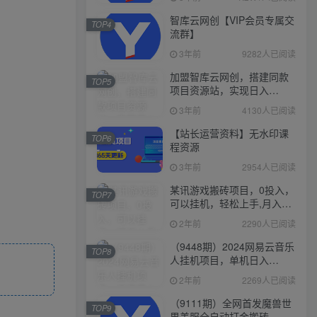
智库云网创【VIP会员专属交
TOP4
流群】
3年前
9282人已阅读
加盟智库云网创，搭建同款
TOP5
项目资源站，实现日入
2000+
3年前
4130人已阅读
【站长运营资料】无水印课
TOP6
程资源
3年前
2954人已阅读
某讯游戏搬砖项目，0投入，
TOP7
可以挂机，轻松上手,月入
3000+上不封顶
2年前
2290人已阅读
（9448期）2024网易云音乐
TOP8
人挂机项目，单机日入
150+，无脑月入5000+
2年前
2269人已阅读
（9111期）全网首发魔兽世
TOP9
界美服全自动打金搬砖，日