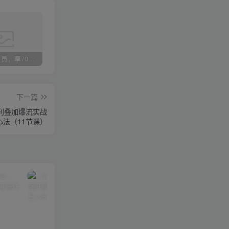
加入VIP会员，享70%的推广提成，免费学习多种网上创业课程，菜鸟秒变大神！
智库云网创【VIP会员专属交流群】
加盟智库云网创，搭建同款项目资源站，实现日入2000+
下一篇
盈利叠加爆流实战
心法（11节课）