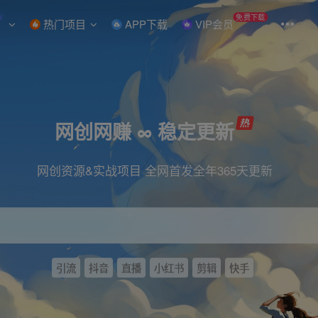
W
免费下载
热门项目
APP下载
VIP会员
网创网赚 ∞ 稳定更新
网创资源&实战项目 全网首发全年365天更新
引流
抖音
直播
小红书
剪辑
快手