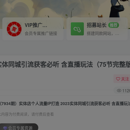
VIP推广
招募站长
70%分佣
推荐
会员专属推广链接
搭建同款网站，自己当老板
23实体同城引流获客必听 含直播玩法（75节完整
关注
112
此内容为付费阅读，请付费后查看
会员专属资源