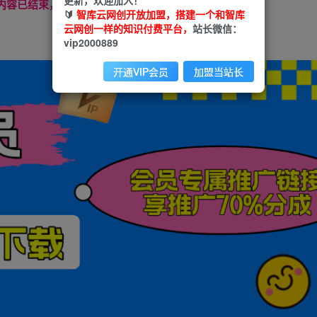
本页内容已结束，喜欢请分享------
🔰
智库云网创开放加盟，搭建一个和智库
云网创一样的知识付费平台，
站长微信：
vip2000889
开通VIP会员
加盟当站长