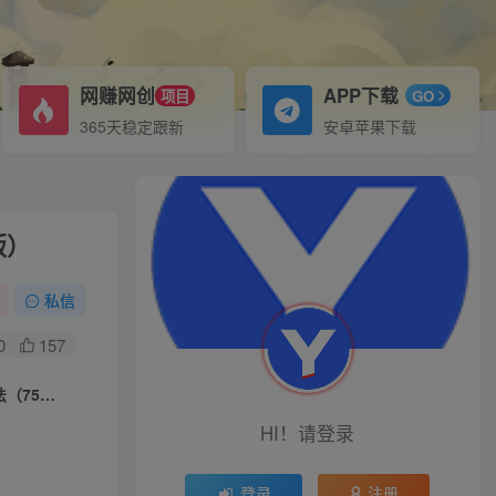
网赚网创
APP下载
项目
GO
365天稳定跟新
安卓苹果下载
版）
私信
0
157
（7934期）实体店个人流量IP打造 2023实体同城引流获客必听 含直播玩法（75节完整版）
HI！请登录
登录
注册