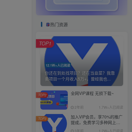
热门资源
TOP1
12.1W+人已阅读
你还在到处找项目？还在当韭菜？我靠
卖项目一个月收入5万+，曾经我也...
全网VIP课程 无损下载~
TOP2
2年前
1.7W+人已阅读
加入VIP会员，享70%的推广
TOP3
提成，免费学习多种网上创
业课程，菜鸟秒变大神！
3年前
1.2W+人已阅读