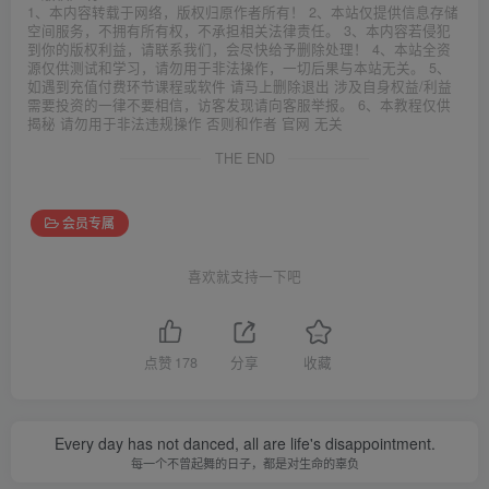
1、本内容转载于网络，版权归原作者所有！ 2、本站仅提供信息存储
空间服务，不拥有所有权，不承担相关法律责任。 3、本内容若侵犯
到你的版权利益，请联系我们，会尽快给予删除处理！ 4、本站全资
源仅供测试和学习，请勿用于非法操作，一切后果与本站无关。 5、
如遇到充值付费环节课程或软件 请马上删除退出 涉及自身权益/利益
需要投资的一律不要相信，访客发现请向客服举报。 6、本教程仅供
揭秘 请勿用于非法违规操作 否则和作者 官网 无关
THE END
会员专属
喜欢就支持一下吧
点赞
178
分享
收藏
Every day has not danced, all are life's disappointment.
每一个不曾起舞的日子，都是对生命的辜负