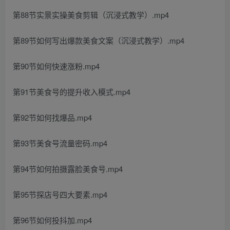
第88节实景实操美食剪辑（沉浸式教学）.mp4
第89节如何写出爆款美食文案（沉浸式教学）.mp4
第90节如何快速涨粉.mp4
第91节美食号的提升收入模式.mp4
第92节如何找爆品.mp4
第93节美食号流量密码.mp4
第94节如何拍摄露脸美食号.mp4
第95节探店号四大要素.mp4
第96节如何投抖加.mp4