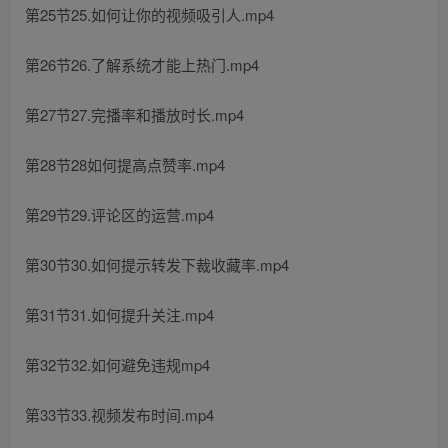
第25节25.如何让你的视频吸引人.mp4
第26节26.了解系统才能上热门.mp4
第27节27.完播率和播放时长.mp4
第28节28如何提高点赞率.mp4
第29节29.评论区的运营.mp4
第30节30.如何提示转发下裁收藏率.mp4
第31节31.如何提升关注.mp4
第32节32.如何避免违规mp4
第33节33.视频发布时间.mp4