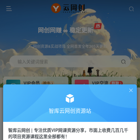
网创网赚 ∞ 稳定更新
网创资源&实战项目 全网首发全年365天更新
输入关键词搜索
VIP会员
VIP交流
抢先
群聊
免费下载全站资源
研究探讨更多创业项目路子。
VIP推广
招募站长
70%分佣
推荐
智库云网创资源站
会员专属推广链接
搭建同款网站，自己当老板
智库云网创 | 专注优质VIP网课资源分享，市面上收费几百几千
网赚网创
APP下载
项目
GO
的项目资源课程这里全部都有！
365天稳定跟新
安卓苹果下载