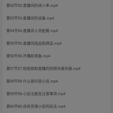
第52节52.直播间的进入率.mp4
第53节53.直播间的设备.mp4
第54节54.直播间人员配置.mp4
第55节55.直播间选品和排品.mp4
第56节56.开播前准备.mp4
第57节57.短视频和直播的同频共振共振.mp4
第58节58.什么是抖音小店.mp4
第59节59.小店注册及注意事项.mp4
第60节60.自有货源小店的玩法.mp4