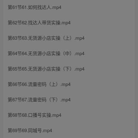
第61节61.如何找达人.mp4
第62节62.找达人带货实操.mp4
第63节63.无货源小店实操（上）.mp4
第64节64.无货源小店实操（中）.mp4
第65节65.无货源小店实操（下）.mp4
第66节66.流量密码（上）.mp4
第67节67.流量密码（下）.mp4
第68节68.口播号实操.mp4
第69节69.同城号.mp4