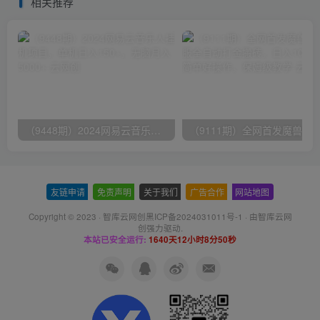
相关推荐
（9448期）2024网易云音乐人挂机项目，单机日入150+，无脑月入5000+
友链申请
-
免责声明
-
关于我们
-
广告合作
-
网站地图
Copyright © 2023 ·
智库云网创黑ICP备2024031011号-1
· 由
智库云网
创
强力驱动.
本站已安全运行:
1640天12小时8分50秒