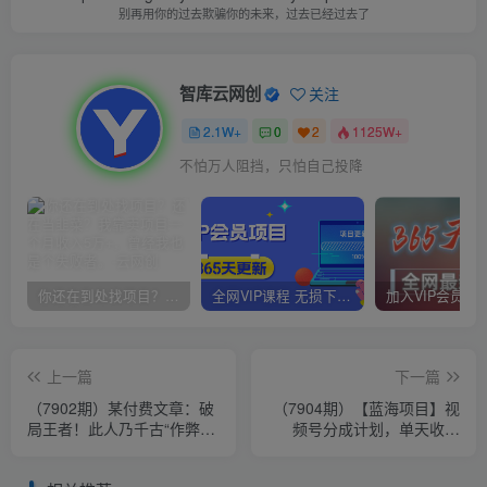
别再用你的过去欺骗你的未来，过去已经过去了
智库云网创
关注
2.1W+
0
2
1125W+
不怕万人阻挡，只怕自己投降
你还在到处找项目？还在当韭菜？我靠卖项目一个月收入5万+，曾经我也是个失败者。
全网VIP课程 无损下载~
上一篇
下一篇
（7902期）某付费文章：破
（7904期）【蓝海项目】视
局王者！此人乃千古“作弊”
频号分成计划，单天收益
第一人，你的人生也会因此
8000+，附玩法教程！可陪
开挂
跑