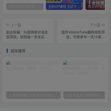
你还在到处找项目？还在当韭菜？我靠卖项目一个月收入5万+，曾经我也是个失败者。
全网VIP课程 无损下载~
上一篇
下一篇
副业拆解：抖音搞笑对话变
国外VisionsTube搬砖挂机项
现项目，视频版一条龙实操
目，号称单号一天15美金
玩法分享给你
【详细玩法教程】【仅揭
秘】
相关推荐
无限接码撸红包单号0.75项目无偿分享给你【揭秘】
小红