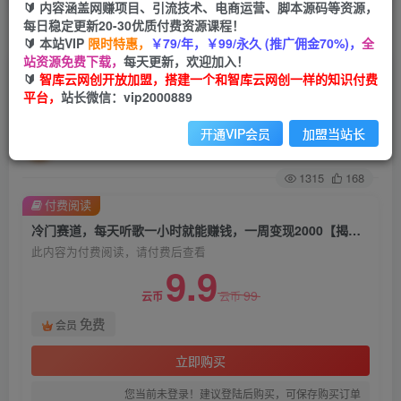
🔰 内容涵盖网赚项目、引流技术、电商运营、脚本源码等资源，
每日稳定更新20-30优质付费资源课程！
首页
创业课程
会员免费
正文
🔰 本站VIP
限时特惠，
￥79/年，￥99/永久 (推广佣金70%)，
全
站资源免费下载，
每天更新，欢迎加入！
冷门赛道，每天听歌一小时就能赚钱，一周变现
🔰
智库云网创开放加盟，搭建一个和智库云网创一样的知识付费
平台，
站长微信：vip2000889
2000【揭秘】
开通VIP会员
加盟当站长
智库云网创
关注
私信
2年前发布
1315
168
付费阅读
冷门赛道，每天听歌一小时就能赚钱，一周变现2000【揭秘】
此内容为付费阅读，请付费后查看
9.9
99
云币
云币
免费
会员
立即购买
您当前未登录！建议登陆后购买，可保存购买订单