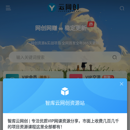
网创网赚 ∞ 稳定更新
网创资源&实战项目 全网首发全年365天更新
输入关键词搜索
VIP会员
VIP交流
抢先
群聊
免费下载全站资源
研究探讨更多创业项目路子。
VIP推广
招募站长
70%分佣
推荐
智库云网创资源站
会员专属推广链接
搭建同款网站，自己当老板
智库云网创 | 专注优质VIP网课资源分享，市面上收费几百几千
网赚网创
APP下载
项目
GO
的项目资源课程这里全部都有！
365天稳定跟新
安卓苹果下载